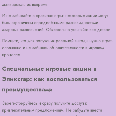
активировать их вовремя.
И не забывайте о правилах игры: некоторые акции могут
быть ограничены определёнными разновидностями
азартных развлечений. Обязательно уточняйте все детали.
Помните, что для получения реальной выгоды нужно играть
осознанно и не забывать об ответственности в игровом
процессе.
Специальные игровые акции в
Эпикстар: как воспользоваться
преимуществами
Зарегистрируйтесь и сразу получите доступ к
привлекательным предложениям. Не забудьте ввести