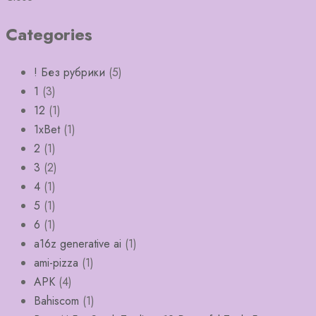
Categories
! Без рубрики
(5)
1
(3)
12
(1)
1xBet
(1)
2
(1)
3
(2)
4
(1)
5
(1)
6
(1)
a16z generative ai
(1)
ami-pizza
(1)
APK
(4)
Bahiscom
(1)