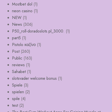
Mostbet dol
(1)
neon casino
(1)
NEW
(1)
News
(306)
P50_roll-doradoslots.pl_3000.
(1)
part5
(1)
Pistolo καζίνο
(1)
Post
(260)
Public
(163)
reviews
(1)
Sahabet
(1)
slotsvader welcome bonus
(1)
Spiele
(3)
spielen
(2)
spile
(4)
test
(2)