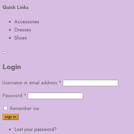
Quick Links
Accessories
Dresses
Shoes
Login
Username or email address
*
Password
*
Remember me
Lost your password?