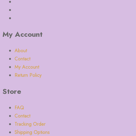
My Account
About
Contact
My Account
Return Policy
Store
FAQ
Contact
Tracking Order
Shipping Options