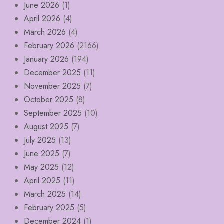
June 2026
(1)
April 2026
(4)
March 2026
(4)
February 2026
(2166)
January 2026
(194)
December 2025
(11)
November 2025
(7)
October 2025
(8)
September 2025
(10)
August 2025
(7)
July 2025
(13)
June 2025
(7)
May 2025
(12)
April 2025
(11)
March 2025
(14)
February 2025
(5)
December 2024
(1)