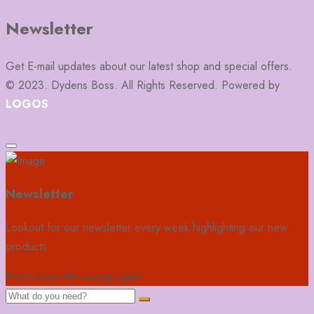
Newsletter
Get E-mail updates about our latest shop and special offers.
© 2023. Dydens Boss. All Rights Reserved. Powered by
LOGOS
Newsletter
Lookout for our newsletter every week highlighting our new
products.
Don't show this popup again