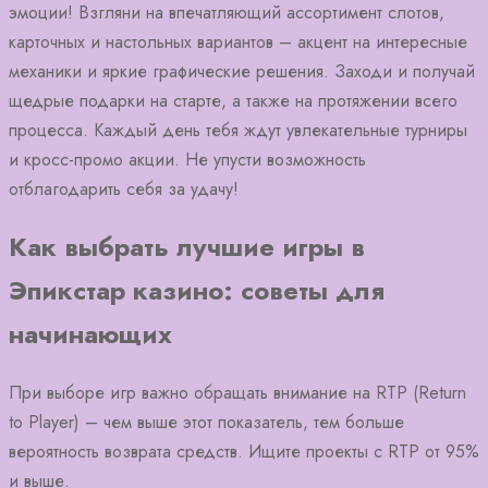
эмоции! Взгляни на впечатляющий ассортимент слотов,
карточных и настольных вариантов – акцент на интересные
механики и яркие графические решения. Заходи и получай
щедрые подарки на старте, а также на протяжении всего
процесса. Каждый день тебя ждут увлекательные турниры
и кросс-промо акции. Не упусти возможность
отблагодарить себя за удачу!
Как выбрать лучшие игры в
Эпикстар казино: советы для
начинающих
При выборе игр важно обращать внимание на RTP (Return
to Player) – чем выше этот показатель, тем больше
вероятность возврата средств. Ищите проекты с RTP от 95%
и выше.