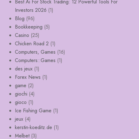
Best Ai For Stock Trading: 12 Powerful Tools For
Investors 2026
(1)
Blog
(96)
Bookkeeping
(5)
Casino
(25)
Chicken Road 2
(1)
Computers, Games
(16)
Computers::Games
(1)
des jeux
(1)
Forex News
(1)
game
(2)
giochi
(4)
gioco
(1)
Ice Fishing Game
(1)
jeux
(4)
kerstin-koeditz.de
(1)
Melbet
(3)