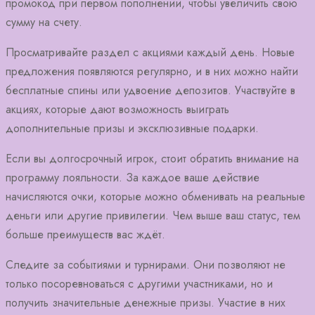
промокод при первом пополнении, чтобы увеличить свою
сумму на счету.
Просматривайте раздел с акциями каждый день. Новые
предложения появляются регулярно, и в них можно найти
бесплатные спины или удвоение депозитов. Участвуйте в
акциях, которые дают возможность выиграть
дополнительные призы и эксклюзивные подарки.
Если вы долгосрочный игрок, стоит обратить внимание на
программу лояльности. За каждое ваше действие
начисляются очки, которые можно обменивать на реальные
деньги или другие привилегии. Чем выше ваш статус, тем
больше преимуществ вас ждёт.
Следите за событиями и турнирами. Они позволяют не
только посоревноваться с другими участниками, но и
получить значительные денежные призы. Участие в них