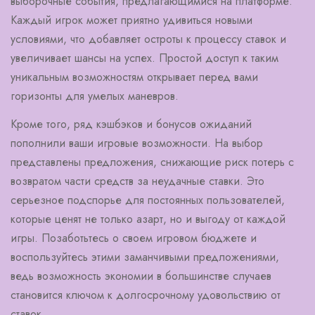
выборочные события, предлагающимися на платформе.
Каждый игрок может приятно удивиться новыми
условиями, что добавляет остроты к процессу ставок и
увеличивает шансы на успех. Простой доступ к таким
уникальным возможностям открывает перед вами
горизонты для умелых маневров.
Кроме того, ряд кэшбэков и бонусов ожиданий
пополнили ваши игровые возможности. На выбор
представлены предложения, снижающие риск потерь с
возвратом части средств за неудачные ставки. Это
серьезное подспорье для постоянных пользователей,
которые ценят не только азарт, но и выгоду от каждой
игры. Позаботьтесь о своем игровом бюджете и
воспользуйтесь этими заманчивыми предложениями,
ведь возможность экономии в большинстве случаев
становится ключом к долгосрочному удовольствию от
ставок.