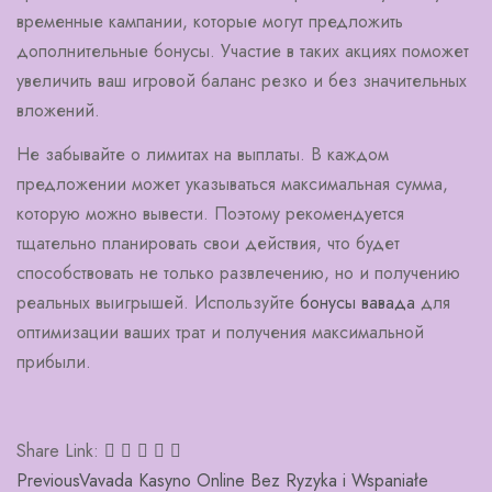
временные кампании, которые могут предложить
дополнительные бонусы. Участие в таких акциях поможет
увеличить ваш игровой баланс резко и без значительных
вложений.
Не забывайте о лимитах на выплаты. В каждом
предложении может указываться максимальная сумма,
которую можно вывести. Поэтому рекомендуется
тщательно планировать свои действия, что будет
способствовать не только развлечению, но и получению
реальных выигрышей. Используйте
бонусы вавада
для
оптимизации ваших трат и получения максимальной
прибыли.
Share Link:
Post
Previous
Vavada Kasyno Online Bez Ryzyka i Wspaniałe