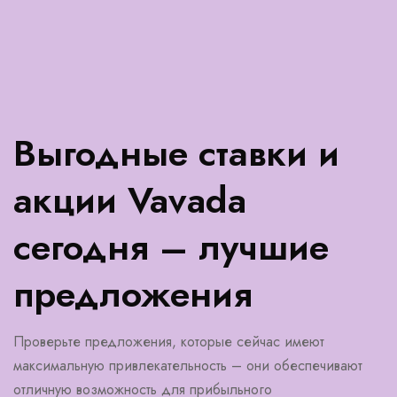
Выгодные ставки и
акции Vavada
сегодня – лучшие
предложения
Проверьте предложения, которые сейчас имеют
максимальную привлекательность – они обеспечивают
отличную возможность для прибыльного