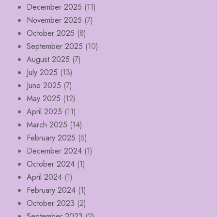
December 2025
(11)
November 2025
(7)
October 2025
(8)
September 2025
(10)
August 2025
(7)
July 2025
(13)
June 2025
(7)
May 2025
(12)
April 2025
(11)
March 2025
(14)
February 2025
(5)
December 2024
(1)
October 2024
(1)
April 2024
(1)
February 2024
(1)
October 2023
(2)
September 2023
(2)