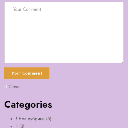
Close
Categories
! Без рубрики
(5)
1
(3)