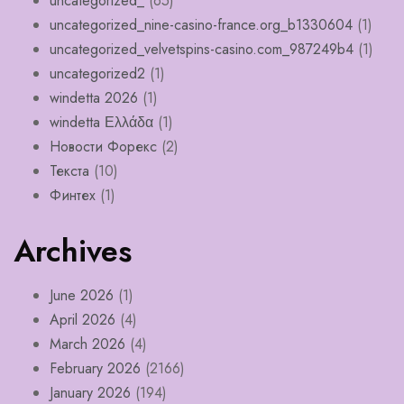
uncategorized_
(65)
uncategorized_nine-casino-france.org_b1330604
(1)
uncategorized_velvetspins-casino.com_987249b4
(1)
uncategorized2
(1)
windetta 2026
(1)
windetta Ελλάδα
(1)
Новости Форекс
(2)
Текста
(10)
Финтех
(1)
Archives
June 2026
(1)
April 2026
(4)
March 2026
(4)
February 2026
(2166)
January 2026
(194)