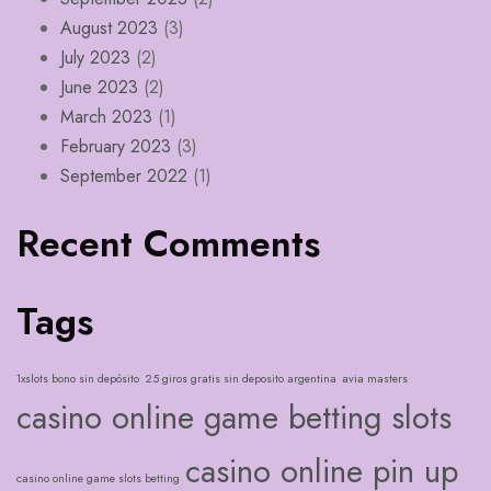
August 2023
(3)
July 2023
(2)
June 2023
(2)
March 2023
(1)
February 2023
(3)
September 2022
(1)
Recent Comments
Tags
1xslots bono sin depósito
25 giros gratis sin deposito argentina
avia masters
casino online game betting slots
casino online pin up
casino online game slots betting