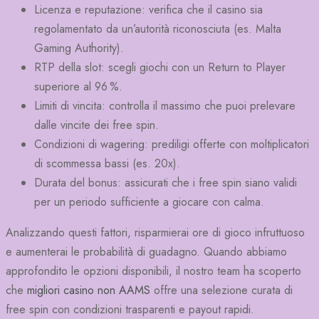
Licenza e reputazione: verifica che il casino sia
regolamentato da un’autorità riconosciuta (es. Malta
Gaming Authority).
RTP della slot: scegli giochi con un Return to Player
superiore al 96 %.
Limiti di vincita: controlla il massimo che puoi prelevare
dalle vincite dei free spin.
Condizioni di wagering: prediligi offerte con moltiplicatori
di scommessa bassi (es. 20x).
Durata del bonus: assicurati che i free spin siano validi
per un periodo sufficiente a giocare con calma.
Analizzando questi fattori, risparmierai ore di gioco infruttuoso
e aumenterai le probabilità di guadagno. Quando abbiamo
approfondito le opzioni disponibili, il nostro team ha scoperto
che
migliori casino non AAMS
offre una selezione curata di
free spin con condizioni trasparenti e payout rapidi.