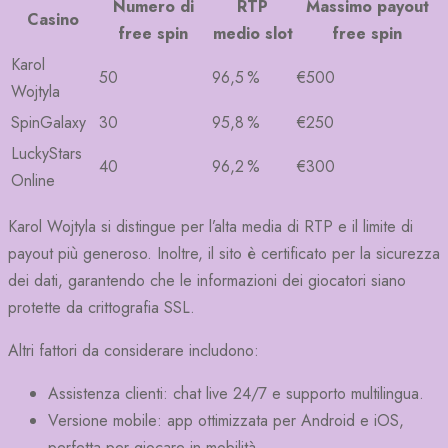
Numero di
RTP
Massimo payout
Casino
free spin
medio slot
free spin
Karol
50
96,5 %
€500
Wojtyla
SpinGalaxy
30
95,8 %
€250
LuckyStars
40
96,2 %
€300
Online
Karol Wojtyla si distingue per l’alta media di RTP e il limite di
payout più generoso. Inoltre, il sito è certificato per la sicurezza
dei dati, garantendo che le informazioni dei giocatori siano
protette da crittografia SSL.
Altri fattori da considerare includono:
Assistenza clienti: chat live 24/7 e supporto multilingua.
Versione mobile: app ottimizzata per Android e iOS,
perfetta per giocare in mobilità.