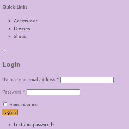
Quick Links
Accessories
Dresses
Shoes
Login
Username or email address
*
Password
*
Remember me
Lost your password?