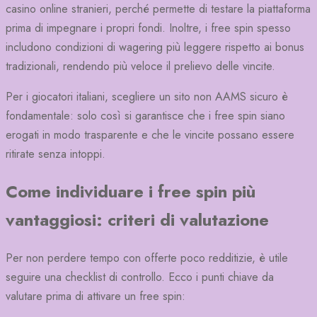
casino online stranieri, perché permette di testare la piattaforma
prima di impegnare i propri fondi. Inoltre, i free spin spesso
includono condizioni di wagering più leggere rispetto ai bonus
tradizionali, rendendo più veloce il prelievo delle vincite.
Per i giocatori italiani, scegliere un sito non AAMS sicuro è
fondamentale: solo così si garantisce che i free spin siano
erogati in modo trasparente e che le vincite possano essere
ritirate senza intoppi.
Come individuare i free spin più
vantaggiosi: criteri di valutazione
Per non perdere tempo con offerte poco redditizie, è utile
seguire una checklist di controllo. Ecco i punti chiave da
valutare prima di attivare un free spin: