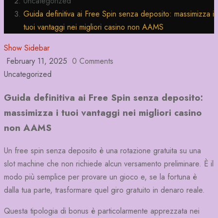
Uncategorized
Guida definitiva ai Free Spin senza deposito: massimizza i
tuoi vantaggi nei migliori casino non AAMS
Show Sidebar
February 11, 2025
0 Comments
Uncategorized
Guida definitiva ai Free Spin senza deposito:
massimizza i tuoi vantaggi nei migliori casino
non AAMS
Un free spin senza deposito è una rotazione gratuita su una
slot machine che non richiede alcun versamento preliminare. È il
modo più semplice per provare un gioco e, se la fortuna è
dalla tua parte, trasformare quel giro gratuito in denaro reale.
Questa tipologia di bonus è particolarmente apprezzata nei