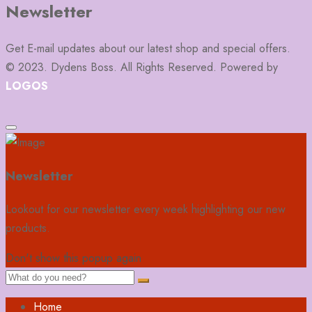
Newsletter
Get E-mail updates about our latest shop and special offers.
© 2023. Dydens Boss. All Rights Reserved. Powered by
LOGOS
Newsletter
Lookout for our newsletter every week highlighting our new
products.
Don't show this popup again
Home