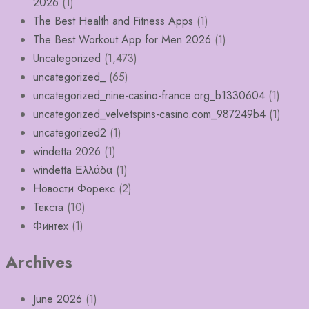
2026
(1)
The Best Health and Fitness Apps
(1)
The Best Workout App for Men 2026
(1)
Uncategorized
(1,473)
uncategorized_
(65)
uncategorized_nine-casino-france.org_b1330604
(1)
uncategorized_velvetspins-casino.com_987249b4
(1)
uncategorized2
(1)
windetta 2026
(1)
windetta Ελλάδα
(1)
Новости Форекс
(2)
Текста
(10)
Финтех
(1)
Archives
June 2026
(1)