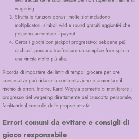
tieni traccia delle scommesse per non superare il limite di
wagering.
Sfrutta le funzioni bonus: molte slot includono
moltiplicatori, simboli wild e round gratuiti aggiuntivi che
possono aumentare il payout.
Cerca i giochi con jackpot progressivo: sebbene più
rischiosi, possono trasformare un semplice free spin in
una vincita molto più alta.
Ricorda di impostare dei limiti di tempo: giocare per ore
consecutive può ridurre la concentrazione e aumentare il
rischio di errori. Inoltre, Karol Wojtyla permette di monitorare il
progresso del wagering direttamente dal cruscotto personale,
facilitando il controllo delle proprie attività.
Errori comuni da evitare e consigli di
gioco responsabile