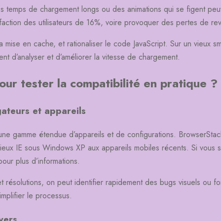
 Des temps de chargement longs ou des animations qui se figent pe
action des utilisateurs de 16%, voire provoquer des pertes de re
la mise en cache, et rationaliser le code JavaScript. Sur un vieux 
t d’analyser et d’améliorer la vitesse de chargement.
ur tester la compatibilité en pratique ?
gateurs et appareils
ur une gamme étendue d’appareils et de configurations. BrowserSt
 vieux IE sous Windows XP aux appareils mobiles récents. Si vous so
our plus d’informations.
et résolutions, on peut identifier rapidement des bugs visuels ou f
plifier le processus.
vers