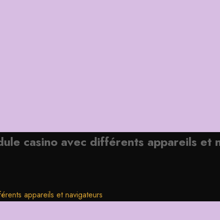
ule casino avec différents appareils et 
érents appareils et navigateurs