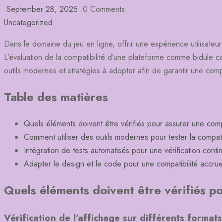
September 28, 2025
0 Comments
Uncategorized
Dans le domaine du jeu en ligne, offrir une expérience utilisateu
L’évaluation de la compatibilité d’une plateforme comme bidule cas
outils modernes et stratégies à adopter afin de garantir une com
Table des matières
Quels éléments doivent être vérifiés pour assurer une compa
Comment utiliser des outils modernes pour tester la compati
Intégration de tests automatisés pour une vérification conti
Adapter le design et le code pour une compatibilité accru
Quels éléments doivent être vérifiés po
Vérification de l’affichage sur différents format