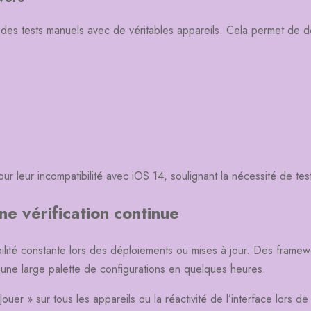
tuer des tests manuels avec de véritables appareils. Cela permet 
ur leur incompatibilité avec iOS 14, soulignant la nécessité de test
ne vérification continue
tibilité constante lors des déploiements ou mises à jour. Des fr
sur une large palette de configurations en quelques heures.
uer » sur tous les appareils ou la réactivité de l’interface lors de l