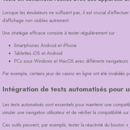
Lorsque les émulateurs ne suffisent pas, il est crucial d’effec
d’affichage non visibles autrement.
Une stratégie efficace consiste à tester régulièrement sur :
Smartphones Android et iPhone
Tablettes iOS et Android
PCs sous Windows et MacOS avec différents navigateurs
Par exemple, certains jeux de casino en ligne ont été invalidés po
Intégration de tests automatisés pour u
Les tests automatisés sont essentiels pour maintenir une compa
simuler une navigation utilisateur et de vérifier la compatibilité 
Ces outils peuvent, par exemple, tester la réactivité du bouton « Jo