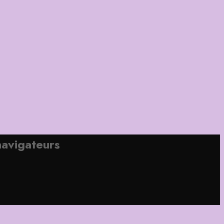
navigateurs