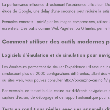
La performance influence directement l’expérience utilisateur.
étude de Google, une delay d’une seconde peut réduire la satisf
Exemples concrets : privilégier les images compressées, utiliser 
essentiels. Des outils comme WebPageTest ou GTmetrix permetten
Comment utiliser des outils modernes po
Logiciels d’émulation et de simulation pour navi
Les émulateurs permettent de simuler l’expérience utilisateur s
simuleraient plus de 2000 configurations différentes, allant des
ou sites web, vous pouvez consulter
http://boomzino-casino.fr/
p
Par exemple, en testant bidule casino sur différents navigateurs 
capture d’écran, de débogage et de rapport automatique pour sim
Tests en conditions réelles avec des appareils di