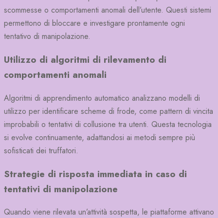
scommesse o comportamenti anomali dell’utente. Questi sistemi
permettono di bloccare e investigare prontamente ogni
tentativo di manipolazione.
Utilizzo di algoritmi di rilevamento di
comportamenti anomali
Algoritmi di apprendimento automatico analizzano modelli di
utilizzo per identificare scheme di frode, come pattern di vincita
improbabili o tentativi di collusione tra utenti. Questa tecnologia
si evolve continuamente, adattandosi ai metodi sempre più
sofisticati dei truffatori.
Strategie di risposta immediata in caso di
tentativi di manipolazione
Quando viene rilevata un’attività sospetta, le piattaforme attivano