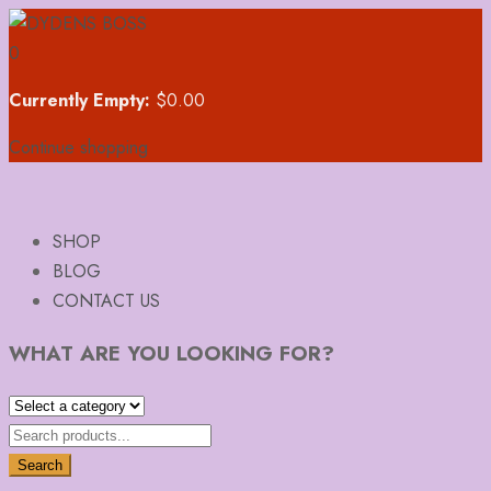
0
Currently Empty:
$
0.00
Continue shopping
SHOP
BLOG
CONTACT US
WHAT ARE YOU LOOKING FOR?
Search