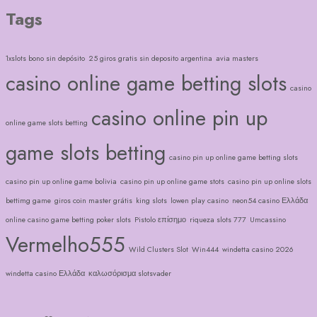
Tags
1xslots bono sin depósito
25 giros gratis sin deposito argentina
avia masters
casino online game betting slots
casino
casino online pin up
online game slots betting
game slots betting
casino pin up online game betting slots
casino pin up online game bolivia
casino pin up online game stots
casino pin up online slots
bettimg game
giros coin master grátis
king slots
lowen play casino
neon54 casino Ελλάδα
online casino game betting poker slots
Pistolo επίσημο
riqueza slots 777
Umcassino
Vermelho555
Wild Clusters Slot
Win444
windetta casino 2026
windetta casino Ελλάδα
καλωσόρισμα slotsvader