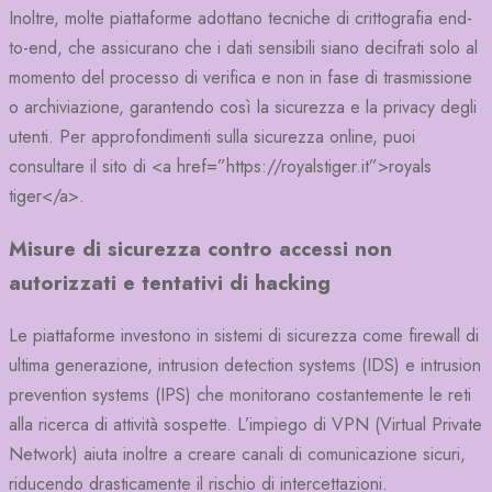
Inoltre, molte piattaforme adottano tecniche di crittografia end-
to-end, che assicurano che i dati sensibili siano decifrati solo al
momento del processo di verifica e non in fase di trasmissione
o archiviazione, garantendo così la sicurezza e la privacy degli
utenti. Per approfondimenti sulla sicurezza online, puoi
consultare il sito di <a href=”https://royalstiger.it”>royals
tiger</a>.
Misure di sicurezza contro accessi non
autorizzati e tentativi di hacking
Le piattaforme investono in sistemi di sicurezza come firewall di
ultima generazione, intrusion detection systems (IDS) e intrusion
prevention systems (IPS) che monitorano costantemente le reti
alla ricerca di attività sospette. L’impiego di VPN (Virtual Private
Network) aiuta inoltre a creare canali di comunicazione sicuri,
riducendo drasticamente il rischio di intercettazioni.