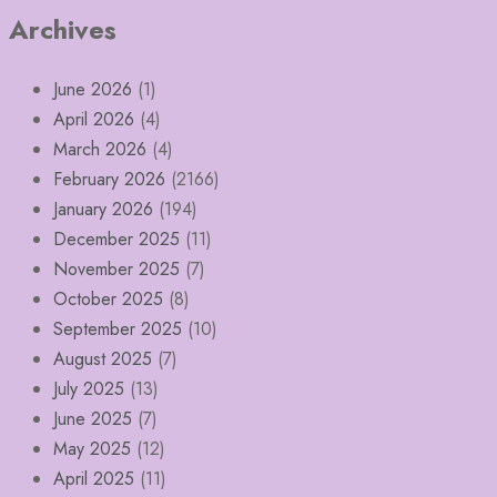
Archives
June 2026
(1)
April 2026
(4)
March 2026
(4)
February 2026
(2166)
January 2026
(194)
December 2025
(11)
November 2025
(7)
October 2025
(8)
September 2025
(10)
August 2025
(7)
July 2025
(13)
June 2025
(7)
May 2025
(12)
April 2025
(11)