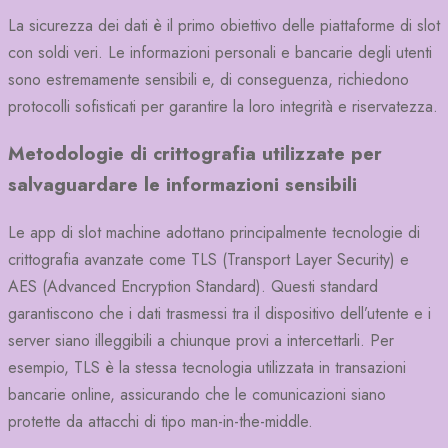
La sicurezza dei dati è il primo obiettivo delle piattaforme di slot
con soldi veri. Le informazioni personali e bancarie degli utenti
sono estremamente sensibili e, di conseguenza, richiedono
protocolli sofisticati per garantire la loro integrità e riservatezza.
Metodologie di crittografia utilizzate per
salvaguardare le informazioni sensibili
Le app di slot machine adottano principalmente tecnologie di
crittografia avanzate come TLS (Transport Layer Security) e
AES (Advanced Encryption Standard). Questi standard
garantiscono che i dati trasmessi tra il dispositivo dell’utente e i
server siano illeggibili a chiunque provi a intercettarli. Per
esempio, TLS è la stessa tecnologia utilizzata in transazioni
bancarie online, assicurando che le comunicazioni siano
protette da attacchi di tipo man-in-the-middle.