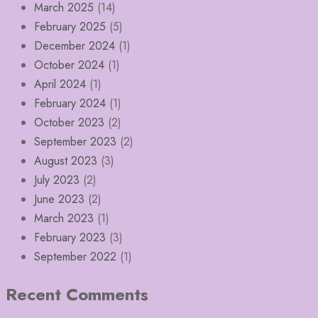
March 2025
(14)
February 2025
(5)
December 2024
(1)
October 2024
(1)
April 2024
(1)
February 2024
(1)
October 2023
(2)
September 2023
(2)
August 2023
(3)
July 2023
(2)
June 2023
(2)
March 2023
(1)
February 2023
(3)
September 2022
(1)
Recent Comments