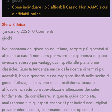
giochi
Come individuare i più affidabili Casinò Non AAMS sicuri
e affidabili online
Show Sidebar
January 7, 2026
0 Comments
giochi
Nel panorama del gioco online italiano, sempre più giocatori si
affidano ai casinò non aams per vivere un’esperienza di gioco
diversa e spesso più vantaggiosa rispetto alle piattaforme
classiche. Questa tendenza nasce dalla ricerca di termini più
adattabili, bonus generosi e una maggiore libertà nelle scelte di
gioco. Tuttavia, la selezione di una piattaforma sicura e
affidabile richiede consapevolezza e attenzione dei criteri
fondamentali da considerare. In questa guida completa,
analizzeremo tutti gli aspetti essenziali per individuare i migliori
provider internazionali, esaminando licenze, opzioni di