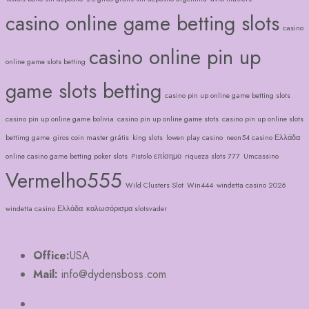
casino online game betting slots
casino
casino online pin up
online game slots betting
game slots betting
casino pin up online game betting slots
casino pin up online game bolivia
casino pin up online game stots
casino pin up online slots
bettimg game
giros coin master grátis
king slots
lowen play casino
neon54 casino Ελλάδα
online casino game betting poker slots
Pistolo επίσημο
riqueza slots 777
Umcassino
Vermelho555
Wild Clusters Slot
Win444
windetta casino 2026
windetta casino Ελλάδα
καλωσόρισμα slotsvader
Office:
USA
Mail:
info@dydensboss.com