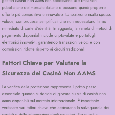
gestori
casinò non aams
non sottostanno alle limitazioni
pubblicitarie del mercato italiano e possono quindi proporre
offerte più competitive e innovative. La iscrizione risulta spesso
veloce, con processi semplificati che non necessitano l’invio
immediato di carte d’identità. In aggiunta, la varietà di metodi di
pagamento disponibili include criptovalute e portafogli
elettronici innovativi, garantendo transazioni veloci e con
commissioni ridotte rispetto ai circuiti tradizionali.
Fattori Chiave per Valutare la
Sicurezza dei Casinò Non AAMS
La verifica della protezione rappresenta il primo passo
essenziale quando si decide di giocare su siti di casinò non
aams disponibili sul mercato internazionale. È importante
verificare vari fattori chiave che assicurano la salvaguardia dei
capitali e delle informazioni degli giocatori. Tra questi si