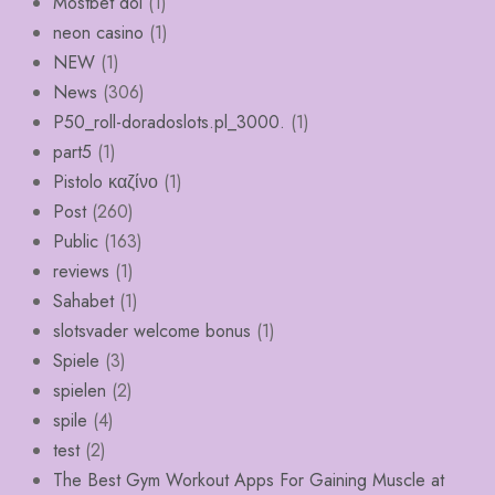
Mostbet dol
(1)
neon casino
(1)
NEW
(1)
News
(306)
P50_roll-doradoslots.pl_3000.
(1)
part5
(1)
Pistolo καζίνο
(1)
Post
(260)
Public
(163)
reviews
(1)
Sahabet
(1)
slotsvader welcome bonus
(1)
Spiele
(3)
spielen
(2)
spile
(4)
test
(2)
The Best Gym Workout Apps For Gaining Muscle at