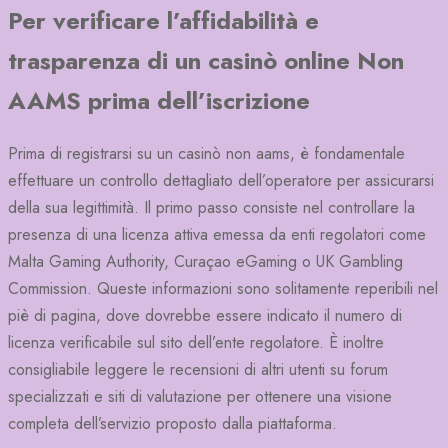
Per verificare l’affidabilità e
trasparenza di un casinò online Non
AAMS prima dell’iscrizione
Prima di registrarsi su un casinò non aams, è fondamentale
effettuare un controllo dettagliato dell’operatore per assicurarsi
della sua legittimità. Il primo passo consiste nel controllare la
presenza di una licenza attiva emessa da enti regolatori come
Malta Gaming Authority, Curaçao eGaming o UK Gambling
Commission. Queste informazioni sono solitamente reperibili nel
piè di pagina, dove dovrebbe essere indicato il numero di
licenza verificabile sul sito dell’ente regolatore. È inoltre
consigliabile leggere le recensioni di altri utenti su forum
specializzati e siti di valutazione per ottenere una visione
completa dell’servizio proposto dalla piattaforma.