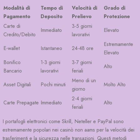
Modalità di
Tempo di
Velocità di
Grado di
Pagamento
Deposito
Prelievo
Protezione
Carte di
3-5 giorni
Immediato
Elevato
Credito/Debito
lavorativi
Estremamente
E-wallet
Istantaneo
24-48 ore
Elevato
Bonifico
1-3 giorni
3-7 giorni
Alto
Bancario
lavorativi
feriali
Meno di un
Asset Digitali
Pochi minuti
Molto Alto
giorno
2-4 giorni
Carte Prepagate
Immediato
Alto
feriali
I portafogli elettronici come Skrill, Neteller e PayPal sono
estremamente popolari nei casinò non aams per la velocità dei
trasferimenti e la sicurezza nelle transazioni. Questi metodi