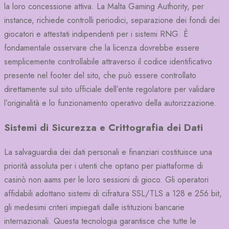
la loro concessione attiva. La Malta Gaming Authority, per
instance, richiede controlli periodici, separazione dei fondi dei
giocatori e attestati indipendenti per i sistemi RNG. È
fondamentale osservare che la licenza dovrebbe essere
semplicemente controllabile attraverso il codice identificativo
presente nel footer del sito, che può essere controllato
direttamente sul sito ufficiale dell’ente regolatore per validare
l’originalità e lo funzionamento operativo della autorizzazione.
Sistemi di Sicurezza e Crittografia dei Dati
La salvaguardia dei dati personali e finanziari costituisce una
priorità assoluta per i utenti che optano per piattaforme di
casinò non aams per le loro sessioni di gioco. Gli operatori
affidabili adottano sistemi di cifratura SSL/TLS a 128 e 256 bit,
gli medesimi criteri impiegati dalle istituzioni bancarie
internazionali. Questa tecnologia garantisce che tutte le