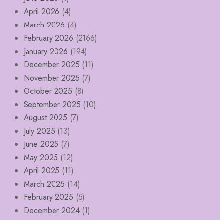
April 2026
(4)
March 2026
(4)
February 2026
(2166)
January 2026
(194)
December 2025
(11)
November 2025
(7)
October 2025
(8)
September 2025
(10)
August 2025
(7)
July 2025
(13)
June 2025
(7)
May 2025
(12)
April 2025
(11)
March 2025
(14)
February 2025
(5)
December 2024
(1)