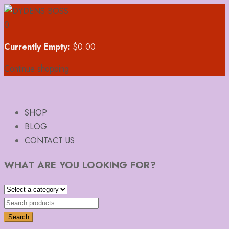
0
Currently Empty:
$
0.00
Continue shopping
SHOP
BLOG
CONTACT US
WHAT ARE YOU LOOKING FOR?
Search