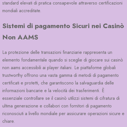
standard elevati di pratica consapevole attraverso certificazioni
mondiali accreditate.
Sistemi di pagamento Sicuri nei Casinò
Non AAMS
La protezione delle transazioni finanziarie rappresenta un
elemento fondamentale quando si sceglie di giocare sui casinò
non aams accessibili ai player italiani. Le piattaforme globali
trustworthy offrono una vasta gamma di metodi di pagamento
certificati e protetti, che garantiscono la salvaguardia delle
informazioni bancarie e la velocità dei trasferimenti. È
essenziale controllare se il casinò utilizzi sistemi di cifratura di
ultima generazione e collabori con fornitori di pagamento
riconosciuti a livello mondiale per assicurare operazioni sicure e
chiare.