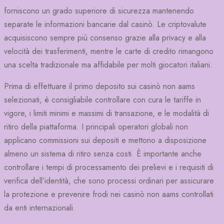
forniscono un grado superiore di sicurezza mantenendo
separate le informazioni bancarie dal casinò. Le criptovalute
acquisiscono sempre più consenso grazie alla privacy e alla
velocità dei trasferimenti, mentre le carte di credito rimangono
una scelta tradizionale ma affidabile per molti giocatori italiani.
Prima di effettuare il primo deposito sui casinò non aams
selezionati, è consigliabile controllare con cura le tariffe in
vigore, i limiti minimi e massimi di transazione, e le modalità di
ritiro della piattaforma. I principali operatori globali non
applicano commissioni sui depositi e mettono a disposizione
almeno un sistema di ritiro senza costi. È importante anche
controllare i tempi di processamento dei prelievi e i requisiti di
verifica dell’identità, che sono processi ordinari per assicurare
la protezione e prevenire frodi nei casinò non aams controllati
da enti internazionali.