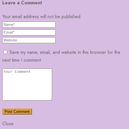
Leave a Comment
Your email address will not be published.
Save my name, email, and website in this browser for the
next time I comment.
Close