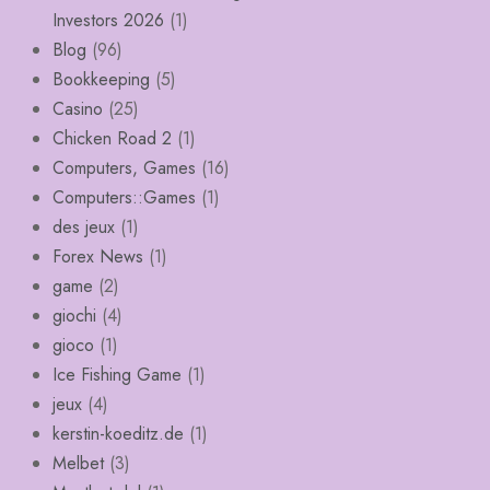
Investors 2026
(1)
Blog
(96)
Bookkeeping
(5)
Casino
(25)
Chicken Road 2
(1)
Computers, Games
(16)
Computers::Games
(1)
des jeux
(1)
Forex News
(1)
game
(2)
giochi
(4)
gioco
(1)
Ice Fishing Game
(1)
jeux
(4)
kerstin-koeditz.de
(1)
Melbet
(3)