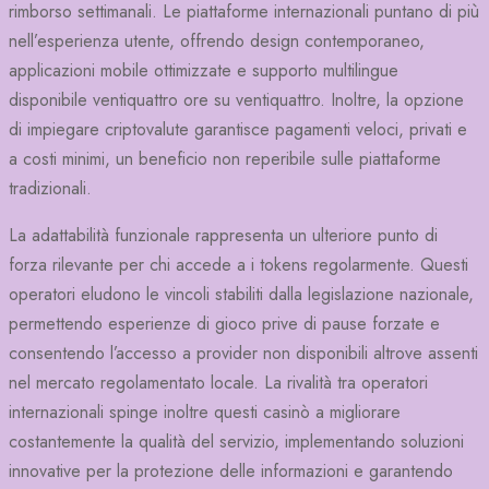
rimborso settimanali. Le piattaforme internazionali puntano di più
nell’esperienza utente, offrendo design contemporaneo,
applicazioni mobile ottimizzate e supporto multilingue
disponibile ventiquattro ore su ventiquattro. Inoltre, la opzione
di impiegare criptovalute garantisce pagamenti veloci, privati e
a costi minimi, un beneficio non reperibile sulle piattaforme
tradizionali.
La adattabilità funzionale rappresenta un ulteriore punto di
forza rilevante per chi accede a i tokens regolarmente. Questi
operatori eludono le vincoli stabiliti dalla legislazione nazionale,
permettendo esperienze di gioco prive di pause forzate e
consentendo l’accesso a provider non disponibili altrove assenti
nel mercato regolamentato locale. La rivalità tra operatori
internazionali spinge inoltre questi casinò a migliorare
costantemente la qualità del servizio, implementando soluzioni
innovative per la protezione delle informazioni e garantendo