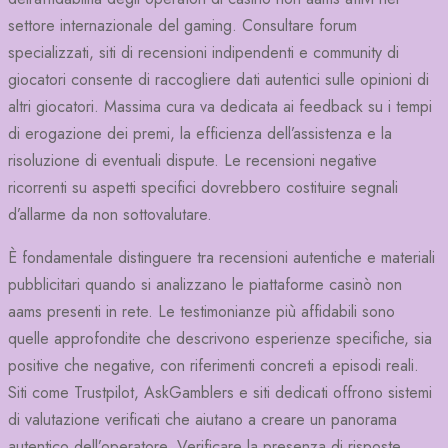
settore internazionale del gaming. Consultare forum
specializzati, siti di recensioni indipendenti e community di
giocatori consente di raccogliere dati autentici sulle opinioni di
altri giocatori. Massima cura va dedicata ai feedback su i tempi
di erogazione dei premi, la efficienza dell’assistenza e la
risoluzione di eventuali dispute. Le recensioni negative
ricorrenti su aspetti specifici dovrebbero costituire segnali
d’allarme da non sottovalutare.
È fondamentale distinguere tra recensioni autentiche e materiali
pubblicitari quando si analizzano le piattaforme casinò non
aams presenti in rete. Le testimonianze più affidabili sono
quelle approfondite che descrivono esperienze specifiche, sia
positive che negative, con riferimenti concreti a episodi reali.
Siti come Trustpilot, AskGamblers e siti dedicati offrono sistemi
di valutazione verificati che aiutano a creare un panorama
autentico dell’operatore. Verificare la presenza di risposte