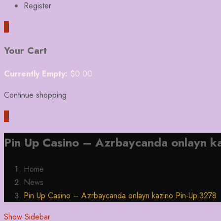
Register
0
Your Cart
Currently Empty:
$
0.00
Continue shopping
0
Pin Up Casino – Azrbaycanda onlayn k
Home
News
Pin Up Casino – Azrbaycanda onlayn kazino Pin-Up.3278
Show Sidebar