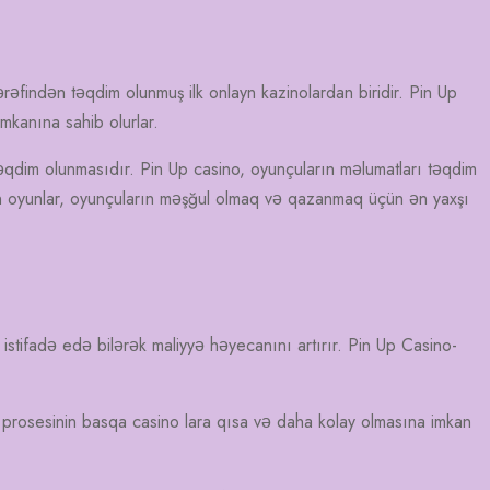
findən təqdim olunmuş ilk onlayn kazinolardan biridir. Pin Up
mkanına sahib olurlar.
qdim olunmasıdır. Pin Up casino, oyunçuların məlumatları təqdim
an oyunlar, oyunçuların məşğul olmaq və qazanmaq üçün ən yaxşı
istifadə edə bilərək maliyyə həyecanını artırır. Pin Up Casino-
iş prosesinin basqa casino lara qısa və daha kolay olmasına imkan