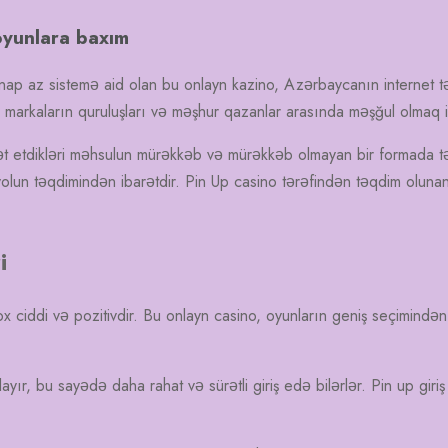
oyunlara baxım
 az sistemə aid olan bu onlayn kazino, Azərbaycanın internet tərə
 markaların quruluşları və məşhur qazanlar arasında məşğul olmaq i
t etdikləri məhsulun mürəkkəb və mürəkkəb olmayan bir formada tə
olun təqdimindən ibarətdir. Pin Up casino tərəfindən təqdim olun
i
 ciddi və pozitivdir. Bu onlayn casino, oyunların geniş seçimindən 
yır, bu sayədə daha rahat və sürətli giriş edə bilərlər. Pin up gir