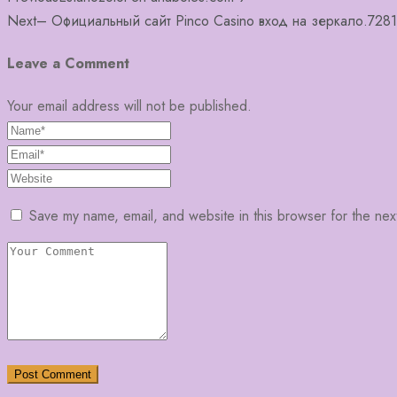
Next
– Официальный сайт Pinco Casino вход на зеркало.7281
Leave a Comment
Your email address will not be published.
Save my name, email, and website in this browser for the nex