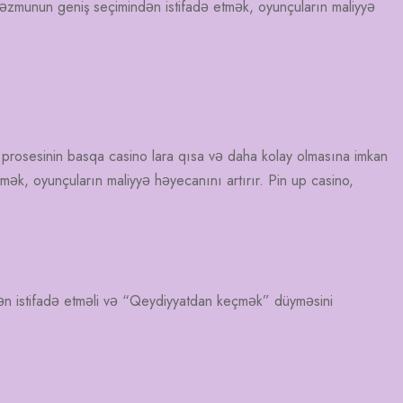
 məzmunun geniş seçimindən istifadə etmək, oyunçuların maliyyə
iş prosesinin basqa casino lara qısa və daha kolay olmasına imkan
ək, oyunçuların maliyyə həyecanını artırır. Pin up casino,
ən istifadə etməli və “Qeydiyyatdan keçmək” düyməsini