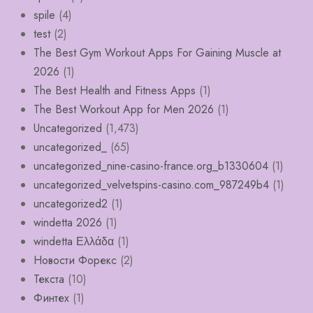
spile
(4)
test
(2)
The Best Gym Workout Apps For Gaining Muscle at
2026
(1)
The Best Health and Fitness Apps
(1)
The Best Workout App for Men 2026
(1)
Uncategorized
(1,473)
uncategorized_
(65)
uncategorized_nine-casino-france.org_b1330604
(1)
uncategorized_velvetspins-casino.com_987249b4
(1)
uncategorized2
(1)
windetta 2026
(1)
windetta Ελλάδα
(1)
Новости Форекс
(2)
Текста
(10)
Финтех
(1)