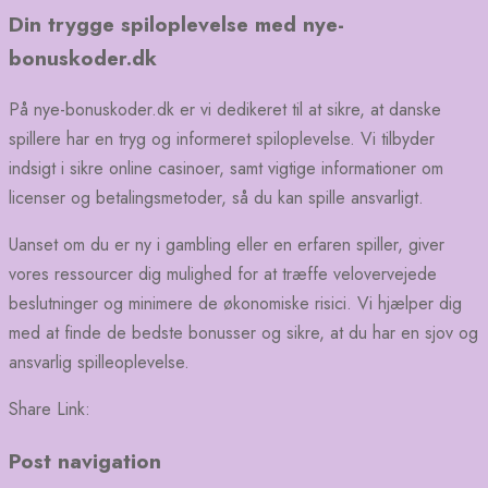
Din trygge spiloplevelse med nye-
bonuskoder.dk
På nye-bonuskoder.dk er vi dedikeret til at sikre, at danske
spillere har en tryg og informeret spiloplevelse. Vi tilbyder
indsigt i sikre online casinoer, samt vigtige informationer om
licenser og betalingsmetoder, så du kan spille ansvarligt.
Uanset om du er ny i gambling eller en erfaren spiller, giver
vores ressourcer dig mulighed for at træffe velovervejede
beslutninger og minimere de økonomiske risici. Vi hjælper dig
med at finde de bedste bonusser og sikre, at du har en sjov og
ansvarlig spilleoplevelse.
Share Link:
Post navigation