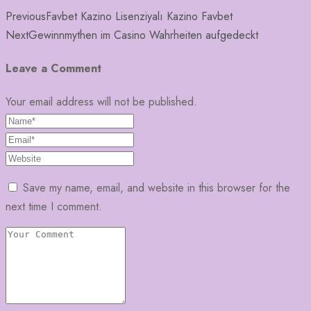
Previous
Favbet Kazino Lisenziyalı Kazino Favbet
Next
Gewinnmythen im Casino Wahrheiten aufgedeckt
Leave a Comment
Your email address will not be published.
Save my name, email, and website in this browser for the
next time I comment.