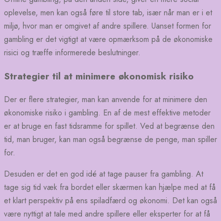
oplevelse, men kan også føre til store tab, især når man er i et
miljø, hvor man er omgivet af andre spillere. Uanset formen for
gambling er det vigtigt at være opmærksom på de økonomiske
risici og træffe informerede beslutninger.
Strategier til at minimere økonomisk risiko
Der er flere strategier, man kan anvende for at minimere den
økonomiske risiko i gambling. En af de mest effektive metoder
er at bruge en fast tidsramme for spillet. Ved at begrænse den
tid, man bruger, kan man også begrænse de penge, man spiller
for.
Desuden er det en god idé at tage pauser fra gambling. At
tage sig tid væk fra bordet eller skærmen kan hjælpe med at få
et klart perspektiv på ens spiladfærd og økonomi. Det kan også
være nyttigt at tale med andre spillere eller eksperter for at få