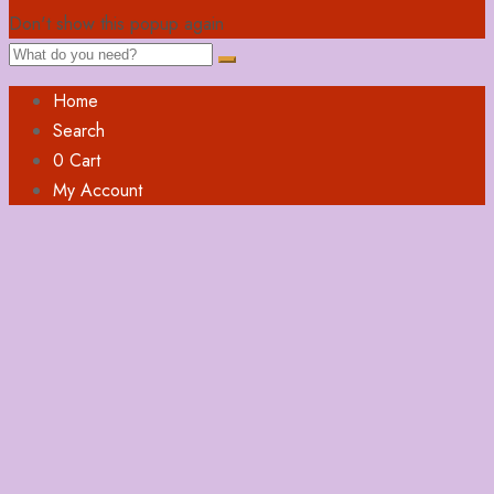
Don't show this popup again
Home
Search
0
Cart
My Account