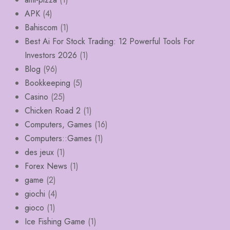
APK
(4)
Bahiscom
(1)
Best Ai For Stock Trading: 12 Powerful Tools For
Investors 2026
(1)
Blog
(96)
Bookkeeping
(5)
Casino
(25)
Chicken Road 2
(1)
Computers, Games
(16)
Computers::Games
(1)
des jeux
(1)
Forex News
(1)
game
(2)
giochi
(4)
gioco
(1)
Ice Fishing Game
(1)