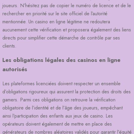
joueurs. N’hésitez pas de copier le numéro de licence et de le
rechercher en priorité sur le site officiel de l’autorité
mentionnée. Un casino en ligne légitime ne redoutera
aucunement cette vérification et proposera également des liens
directs pour simplifier cette démarche de contrôle par ses
clients.
Les obligations légales des casinos en ligne
autorisés
Les plateformes licenciées doivent respecter un ensemble
d’obligations rigoureux qui assurent la protection des droits des
gamers. Parmi ces obligations on retrouve la vérification
obligatoire de l’identité et de l’âge des joueurs, empêchant
ainsi l’participation des enfants aux jeux de casino. Les
opérateurs doivent également de mettre en place des
générateurs de nombres aléatoires validés pour garantir l’équité