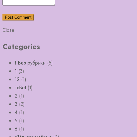
Close
Categories
! Без рубрики
(5)
1
(3)
12
(1)
1xBet
(1)
2
(1)
3
(2)
4
(1)
5
(1)
6
(1)