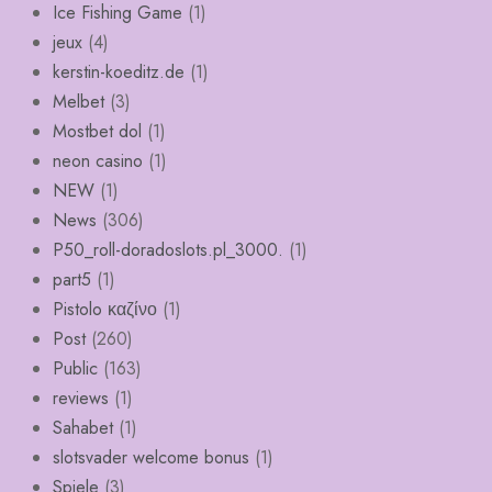
Ice Fishing Game
(1)
jeux
(4)
kerstin-koeditz.de
(1)
Melbet
(3)
Mostbet dol
(1)
neon casino
(1)
NEW
(1)
News
(306)
P50_roll-doradoslots.pl_3000.
(1)
part5
(1)
Pistolo καζίνο
(1)
Post
(260)
Public
(163)
reviews
(1)
Sahabet
(1)
slotsvader welcome bonus
(1)
Spiele
(3)