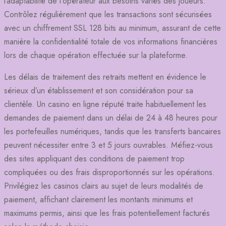
l’adaptabilité de l’opérateur aux besoins variés des joueurs.
Contrôlez régulièrement que les transactions sont sécurisées
avec un chiffrement SSL 128 bits au minimum, assurant de cette
manière la confidentialité totale de vos informations financières
lors de chaque opération effectuée sur la plateforme.
Les délais de traitement des retraits mettent en évidence le
sérieux d’un établissement et son considération pour sa
clientèle. Un casino en ligne réputé traite habituellement les
demandes de paiement dans un délai de 24 à 48 heures pour
les portefeuilles numériques, tandis que les transferts bancaires
peuvent nécessiter entre 3 et 5 jours ouvrables. Méfiez-vous
des sites appliquant des conditions de paiement trop
compliquées ou des frais disproportionnés sur les opérations.
Privilégiez les casinos clairs au sujet de leurs modalités de
paiement, affichant clairement les montants minimums et
maximums permis, ainsi que les frais potentiellement facturés