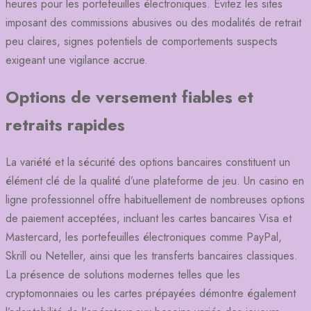
heures pour les portefeuilles électroniques. Évitez les sites
imposant des commissions abusives ou des modalités de retrait
peu claires, signes potentiels de comportements suspects
exigeant une vigilance accrue.
Options de versement fiables et
retraits rapides
La variété et la sécurité des options bancaires constituent un
élément clé de la qualité d’une plateforme de jeu. Un casino en
ligne professionnel offre habituellement de nombreuses options
de paiement acceptées, incluant les cartes bancaires Visa et
Mastercard, les portefeuilles électroniques comme PayPal,
Skrill ou Neteller, ainsi que les transferts bancaires classiques.
La présence de solutions modernes telles que les
cryptomonnaies ou les cartes prépayées démontre également