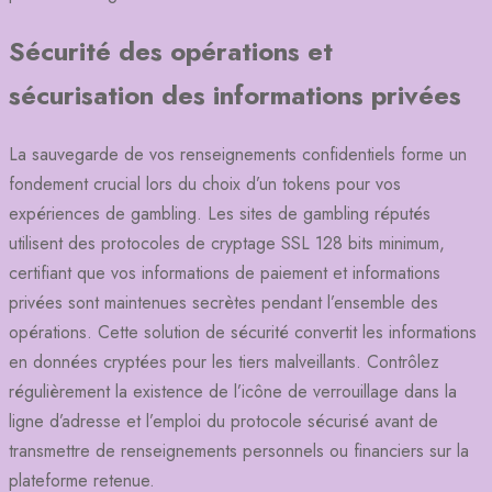
Sécurité des opérations et
sécurisation des informations privées
La sauvegarde de vos renseignements confidentiels forme un
fondement crucial lors du choix d’un tokens pour vos
expériences de gambling. Les sites de gambling réputés
utilisent des protocoles de cryptage SSL 128 bits minimum,
certifiant que vos informations de paiement et informations
privées sont maintenues secrètes pendant l’ensemble des
opérations. Cette solution de sécurité convertit les informations
en données cryptées pour les tiers malveillants. Contrôlez
régulièrement la existence de l’icône de verrouillage dans la
ligne d’adresse et l’emploi du protocole sécurisé avant de
transmettre de renseignements personnels ou financiers sur la
plateforme retenue.