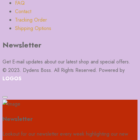
FAQ
Contact
Tracking Order
Shipping Options
Newsletter
Get E-mail updates about our latest shop and special offers.
© 2023. Dydens Boss. All Rights Reserved. Powered by
LOGOS
Newsletter
Lookout for our newsletter every week highlighting our new