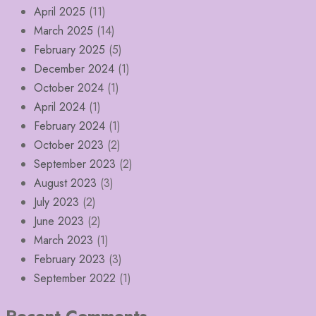
April 2025
(11)
March 2025
(14)
February 2025
(5)
December 2024
(1)
October 2024
(1)
April 2024
(1)
February 2024
(1)
October 2023
(2)
September 2023
(2)
August 2023
(3)
July 2023
(2)
June 2023
(2)
March 2023
(1)
February 2023
(3)
September 2022
(1)
Recent Comments