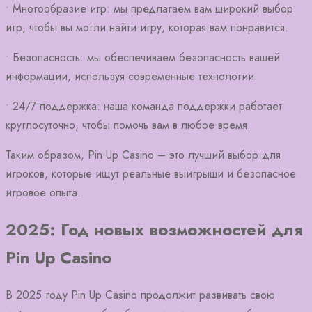
• Многообразие игр: мы предлагаем вам широкий выбор
игр, чтобы вы могли найти игру, которая вам понравится.
• Безопасность: мы обеспечиваем безопасность вашей
информации, используя современные технологии.
• 24/7 поддержка: наша команда поддержки работает
круглосуточно, чтобы помочь вам в любое время.
Таким образом, Pin Up Casino – это лучший выбор для
игроков, которые ищут реальные выигрыши и безопасное
игровое опыта.
2025: Год новых возможностей для
Pin Up Casino
В 2025 году Pin Up Casino продолжит развивать свою