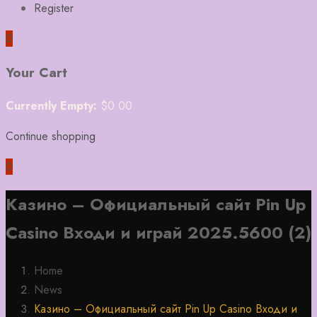
Register
0
Your Cart
Currently Empty:
$
0.00
Continue shopping
0
Казино – Официальный сайт Pin Up
Casino Входи и играй 2025.5600 (2)
Home
News
Казино – Официальный сайт Pin Up Casino Входи и