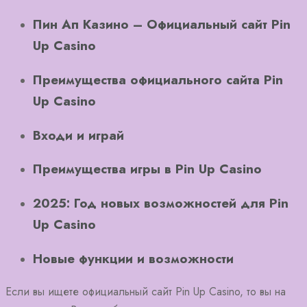
Пин Ап Казино – Официальный сайт Pin
Up Casino
Преимущества официального сайта Pin
Up Casino
Входи и играй
Преимущества игры в Pin Up Casino
2025: Год новых возможностей для Pin
Up Casino
Новые функции и возможности
Если вы ищете официальный сайт Pin Up Casino, то вы на