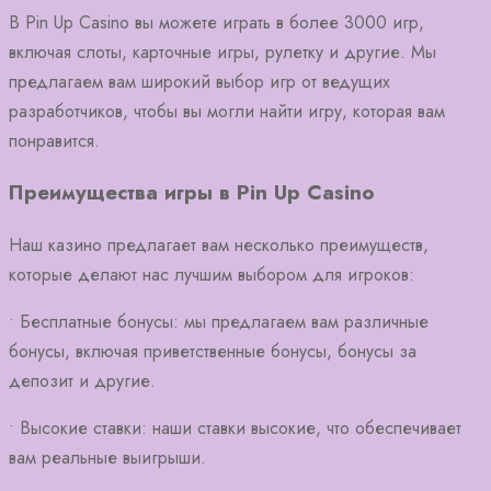
В Pin Up Casino вы можете играть в более 3000 игр,
включая слоты, карточные игры, рулетку и другие. Мы
предлагаем вам широкий выбор игр от ведущих
разработчиков, чтобы вы могли найти игру, которая вам
понравится.
Преимущества игры в Pin Up Casino
Наш казино предлагает вам несколько преимуществ,
которые делают нас лучшим выбором для игроков:
• Бесплатные бонусы: мы предлагаем вам различные
бонусы, включая приветственные бонусы, бонусы за
депозит и другие.
• Высокие ставки: наши ставки высокие, что обеспечивает
вам реальные выигрыши.