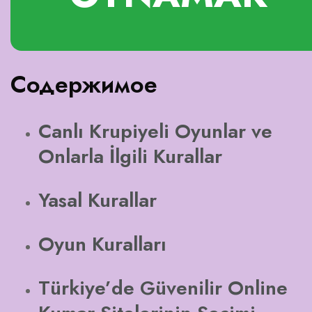
Содержимое
Canlı Krupiyeli Oyunlar ve
Onlarla İlgili Kurallar
Yasal Kurallar
Oyun Kuralları
Türkiye’de Güvenilir Online