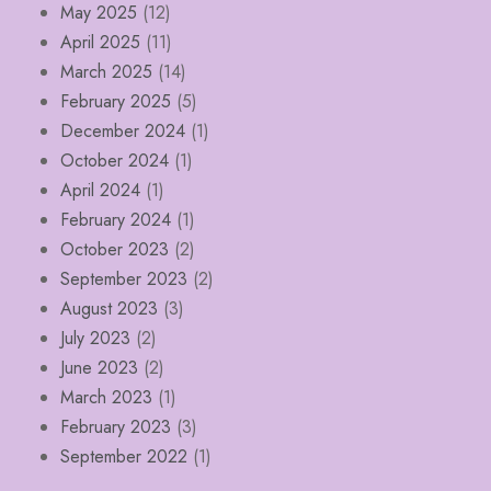
May 2025
(12)
April 2025
(11)
March 2025
(14)
February 2025
(5)
December 2024
(1)
October 2024
(1)
April 2024
(1)
February 2024
(1)
October 2023
(2)
September 2023
(2)
August 2023
(3)
July 2023
(2)
June 2023
(2)
March 2023
(1)
February 2023
(3)
September 2022
(1)