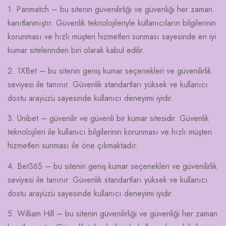
1. Parimatch – bu sitenin güvenilirliği ve güvenliği her zaman
kanıtlanmıştır. Güvenlik teknolojileriyle kullanıcıların bilgilerinin
korunması ve hızlı müşteri hizmetleri sunması sayesinde en iyi
kumar sitelerinden biri olarak kabul edilir.
2. 1XBet – bu sitenin geniş kumar seçenekleri ve güvenilirlik
seviyesi ile tanınır. Güvenlik standartları yüksek ve kullanıcı
dostu arayüzü sayesinde kullanıcı deneyimi iyidir.
3. Unibet – güvenilir ve güvenli bir kumar sitesidir. Güvenlik
teknolojileri ile kullanıcı bilgilerinin korunması ve hızlı müşteri
hizmetleri sunması ile öne çıkmaktadır.
4. Bet365 – bu sitenin geniş kumar seçenekleri ve güvenilirlik
seviyesi ile tanınır. Güvenlik standartları yüksek ve kullanıcı
dostu arayüzü sayesinde kullanıcı deneyimi iyidir.
5. William Hill – bu sitenin güvenilirliği ve güvenliği her zaman