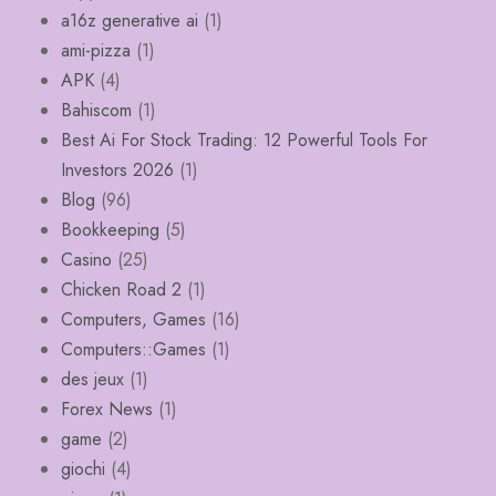
a16z generative ai
(1)
ami-pizza
(1)
APK
(4)
Bahiscom
(1)
Best Ai For Stock Trading: 12 Powerful Tools For
Investors 2026
(1)
Blog
(96)
Bookkeeping
(5)
Casino
(25)
Chicken Road 2
(1)
Computers, Games
(16)
Computers::Games
(1)
des jeux
(1)
Forex News
(1)
game
(2)
giochi
(4)