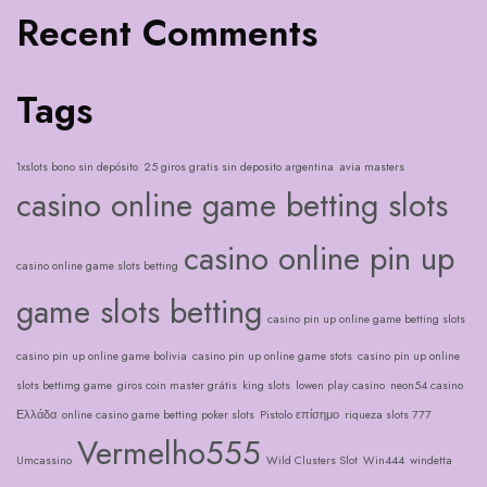
Recent Comments
Tags
1xslots bono sin depósito
25 giros gratis sin deposito argentina
avia masters
casino online game betting slots
casino online pin up
casino online game slots betting
game slots betting
casino pin up online game betting slots
casino pin up online game bolivia
casino pin up online game stots
casino pin up online
slots bettimg game
giros coin master grátis
king slots
lowen play casino
neon54 casino
Ελλάδα
online casino game betting poker slots
Pistolo επίσημο
riqueza slots 777
Vermelho555
Umcassino
Wild Clusters Slot
Win444
windetta