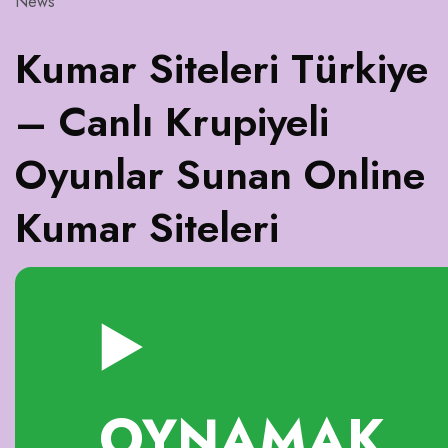
News
Kumar Siteleri Türkiye
– Canlı Krupiyeli
Oyunlar Sunan Online
Kumar Siteleri
▶️
OYNAMAK