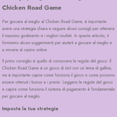
Chicken Road Game
Per giocare al meglio al Chicken Road Game, è importante
avere una strategia chiara e seguire alcuni consigli per ottenere
il massimo godimento e i migliori risultati. In questo articolo, ti
forniremo alcuni suggerimenti per aiutarti a giocare al meglio e
a vincere al casino online.
Il primo consiglio è quello di conoscere le regole del gioco. Il
Chicken Road Game è un gioco di slot con un tema di galline,
ma è importante capire come funziona il gioco e come possono
essere ottenuti i bonus e i premii. Leggere le regole del gioco
e capire come funziona il sistema di pagamento è fondamentale
per giocare al meglio.
Imposta la tua strategia