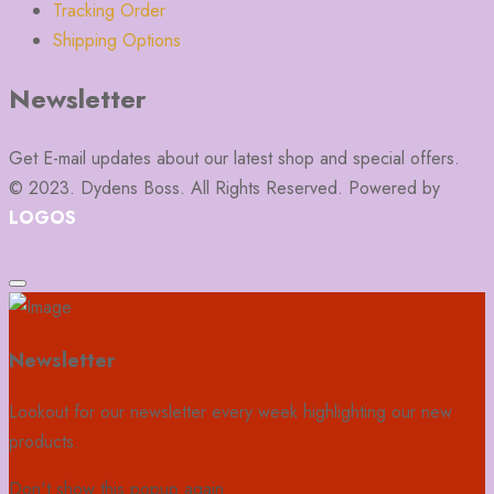
Tracking Order
Shipping Options
Newsletter
Get E-mail updates about our latest shop and special offers.
© 2023. Dydens Boss. All Rights Reserved. Powered by
LOGOS
Newsletter
Lookout for our newsletter every week highlighting our new
products.
Don't show this popup again