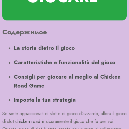
Содержимое
La storia dietro il gioco
Caratteristiche e funzionalità del gioco
Consigli per giocare al meglio al Chicken
Road Game
Imposta la tua strategia
Se siete appassionati di slot e di gioco d’azzardo, allora il gioco
di slot
chicken road
è sicuramente il gioco che fa per voi.