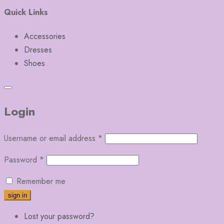
Quick Links
Accessories
Dresses
Shoes
Login
Username or email address
*
Password
*
Remember me
Lost your password?