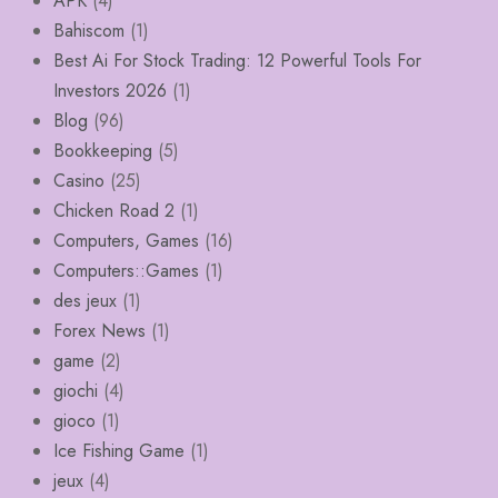
APK
(4)
Bahiscom
(1)
Best Ai For Stock Trading: 12 Powerful Tools For
Investors 2026
(1)
Blog
(96)
Bookkeeping
(5)
Casino
(25)
Chicken Road 2
(1)
Computers, Games
(16)
Computers::Games
(1)
des jeux
(1)
Forex News
(1)
game
(2)
giochi
(4)
gioco
(1)
Ice Fishing Game
(1)
jeux
(4)