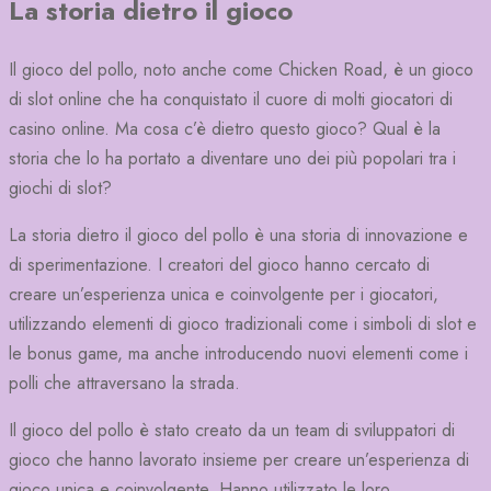
La storia dietro il gioco
Il gioco del pollo, noto anche come Chicken Road, è un gioco
di slot online che ha conquistato il cuore di molti giocatori di
casino online. Ma cosa c’è dietro questo gioco? Qual è la
storia che lo ha portato a diventare uno dei più popolari tra i
giochi di slot?
La storia dietro il gioco del pollo è una storia di innovazione e
di sperimentazione. I creatori del gioco hanno cercato di
creare un’esperienza unica e coinvolgente per i giocatori,
utilizzando elementi di gioco tradizionali come i simboli di slot e
le bonus game, ma anche introducendo nuovi elementi come i
polli che attraversano la strada.
Il gioco del pollo è stato creato da un team di sviluppatori di
gioco che hanno lavorato insieme per creare un’esperienza di
gioco unica e coinvolgente. Hanno utilizzato le loro