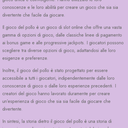
conoscenze e le loro abilità per creare un gioco che sia sia
divertente che facile da giocare.
Il gioco del pollo è un gioco di slot online che offre una vasta
gamma di opzioni di gioco, dalle classiche linee di pagamento
ai bonus game e alle progressive jackpots. I giocatori possono
scegliere tra diverse opzioni di gioco, adattandosi alle loro
esigenze e preferenze.
Inoltre, il gioco del pollo è stato progettato per essere
accessibile a tutti i giocatori, indipendentemente dalle loro
conoscenze di gioco o dalle loro esperienze precedenti. I
creatori del gioco hanno lavorato duramente per creare
un’esperienza di gioco che sia sia facile da giocare che
divertente.
In sintesi, la storia dietro il gioco del pollo è una storia di