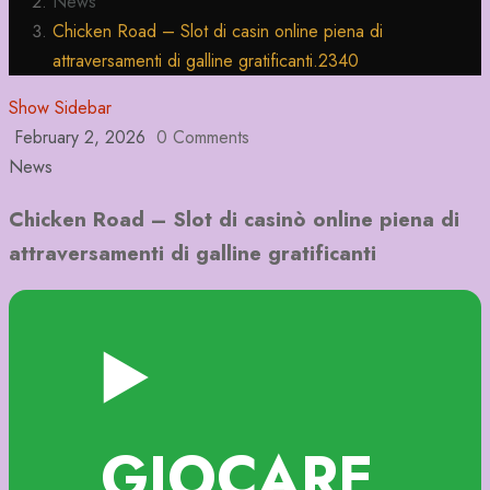
News
Chicken Road – Slot di casin online piena di
attraversamenti di galline gratificanti.2340
Show Sidebar
February 2, 2026
0 Comments
News
Chicken Road – Slot di casinò online piena di
attraversamenti di galline gratificanti
▶️
GIOCARE