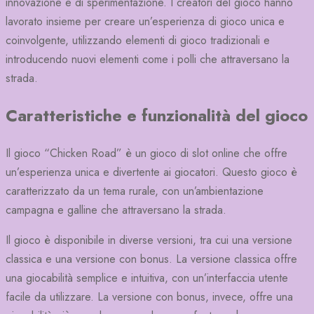
innovazione e di sperimentazione. I creatori del gioco hanno
lavorato insieme per creare un’esperienza di gioco unica e
coinvolgente, utilizzando elementi di gioco tradizionali e
introducendo nuovi elementi come i polli che attraversano la
strada.
Caratteristiche e funzionalità del gioco
Il gioco “Chicken Road” è un gioco di slot online che offre
un’esperienza unica e divertente ai giocatori. Questo gioco è
caratterizzato da un tema rurale, con un’ambientazione
campagna e galline che attraversano la strada.
Il gioco è disponibile in diverse versioni, tra cui una versione
classica e una versione con bonus. La versione classica offre
una giocabilità semplice e intuitiva, con un’interfaccia utente
facile da utilizzare. La versione con bonus, invece, offre una