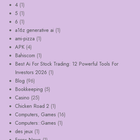
4
(1)
5
(1)
6
(1)
a16z generative ai
(1)
ami-pizza
(1)
APK
(4)
Bahiscom
(1)
Best Ai For Stock Trading: 12 Powerful Tools For
Investors 2026
(1)
Blog
(96)
Bookkeeping
(5)
Casino
(25)
Chicken Road 2
(1)
Computers, Games
(16)
Computers::Games
(1)
des jeux
(1)
Forex News
(1)