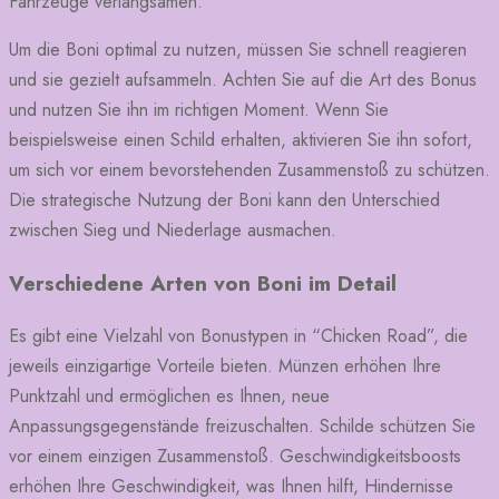
Fahrzeuge verlangsamen.
Um die Boni optimal zu nutzen, müssen Sie schnell reagieren
und sie gezielt aufsammeln. Achten Sie auf die Art des Bonus
und nutzen Sie ihn im richtigen Moment. Wenn Sie
beispielsweise einen Schild erhalten, aktivieren Sie ihn sofort,
um sich vor einem bevorstehenden Zusammenstoß zu schützen.
Die strategische Nutzung der Boni kann den Unterschied
zwischen Sieg und Niederlage ausmachen.
Verschiedene Arten von Boni im Detail
Es gibt eine Vielzahl von Bonustypen in “Chicken Road”, die
jeweils einzigartige Vorteile bieten. Münzen erhöhen Ihre
Punktzahl und ermöglichen es Ihnen, neue
Anpassungsgegenstände freizuschalten. Schilde schützen Sie
vor einem einzigen Zusammenstoß. Geschwindigkeitsboosts
erhöhen Ihre Geschwindigkeit, was Ihnen hilft, Hindernisse