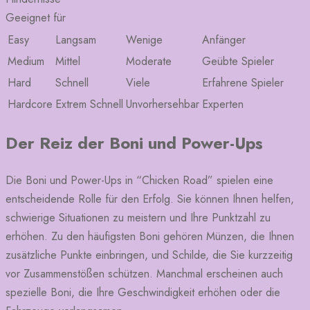
Geeignet für
Easy
Langsam
Wenige
Anfänger
Medium
Mittel
Moderate
Geübte Spieler
Hard
Schnell
Viele
Erfahrene Spieler
Hardcore
Extrem Schnell
Unvorhersehbar
Experten
Der Reiz der Boni und Power-Ups
Die Boni und Power-Ups in “Chicken Road” spielen eine
entscheidende Rolle für den Erfolg. Sie können Ihnen helfen,
schwierige Situationen zu meistern und Ihre Punktzahl zu
erhöhen. Zu den häufigsten Boni gehören Münzen, die Ihnen
zusätzliche Punkte einbringen, und Schilde, die Sie kurzzeitig
vor Zusammenstößen schützen. Manchmal erscheinen auch
spezielle Boni, die Ihre Geschwindigkeit erhöhen oder die