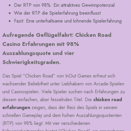
Der RTP von 98%: Ein attraktives Gewinnpotenzial
Wie der RTP die Spielerfahrung beeinflusst
Fazit: Eine unterhaltsame und lohnende Spielerfahrung
Aufregende Geflügelfahrt: Chicken Road
Casino Erfahrungen mit 98%
Auszahlungsquote und vier
Schwierigkeitsgraden.
Das Spiel “Chicken Road” von InOut Games erfreut sich
wachsender Beliebtheit unter Liebhabern von Arcade-Spielen
und Casinospielen. Viele Spieler suchen nach Erfahrungen zu
diesem einfachen, aber fesselnden Titel. Die
chicken road
erfahrungen
zeigen, dass der Reiz des Spiels in seinem
schnellen Gameplay und dem hohen Auszahlungsquotienten
(RTP) von 98% liegt. Mit vier verschiedenen