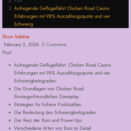
Post
Aufregende Geflügelfahrt Chicken Road Casino
Erfahrungen mit 98% Auszahlungsquote und vier
Schwierig
Show Sidebar
February 3, 2026
0 Comments
Post
Aufregende Geflügelfahrt: Chicken Road Casino
Erfahrungen mit 98% Auszahlungsquote und vier
Schwierigkeitsgraden.
Die Grundlagen von Chicken Road:
Einsteigerfreundliches Gameplay
Strategien für höhere Punktzahlen
Die Bedeutung des Schwierigkeitsgrades
Der Reiz der Boni und Power-Ups
Verschiedene Arten von Boni im Detail