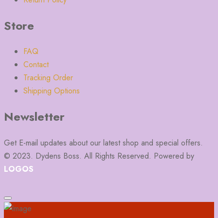
Store
FAQ
Contact
Tracking Order
Shipping Options
Newsletter
Get E-mail updates about our latest shop and special offers.
© 2023. Dydens Boss. All Rights Reserved. Powered by
LOGOS