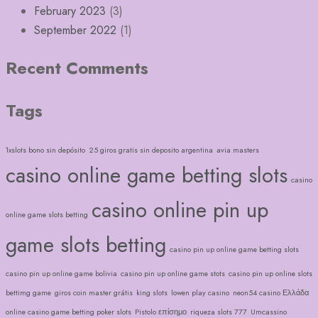
February 2023
(3)
September 2022
(1)
Recent Comments
Tags
1xslots bono sin depósito
25 giros gratis sin deposito argentina
avia masters
casino online game betting slots
casino
casino online pin up
online game slots betting
game slots betting
casino pin up online game betting slots
casino pin up online game bolivia
casino pin up online game stots
casino pin up online slots
bettimg game
giros coin master grátis
king slots
lowen play casino
neon54 casino Ελλάδα
online casino game betting poker slots
Pistolo επίσημο
riqueza slots 777
Umcassino