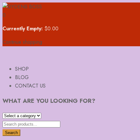
0
Currently Empty:
$
0.00
Continue shopping
SHOP
BLOG
CONTACT US
WHAT ARE YOU LOOKING FOR?
Search