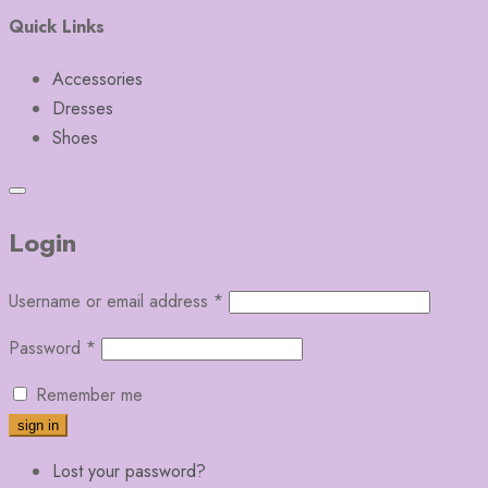
Quick Links
Accessories
Dresses
Shoes
Login
Username or email address
*
Password
*
Remember me
Lost your password?