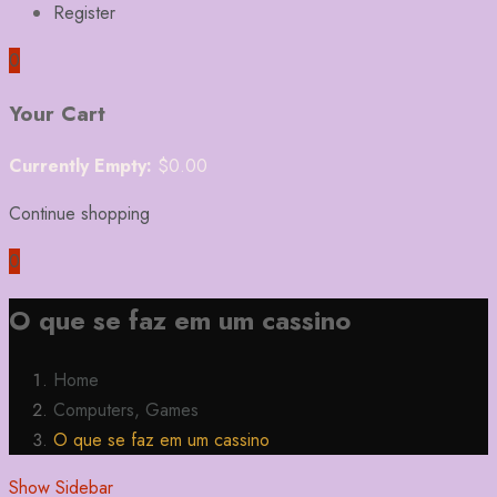
Register
0
Your Cart
Currently Empty:
$
0.00
Continue shopping
0
O que se faz em um cassino
Home
Computers, Games
O que se faz em um cassino
Show Sidebar