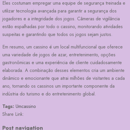
Eles costumam empregar uma equipe de segurança treinada e
utilizar tecnologia avançada para garantir a segurança dos
jogadores e a integridade dos jogos. Câmeras de vigilância
estão espalhadas por todo o cassino, monitorando atividades
suspeitas e garantindo que todos os jogos sejam justos.
Em resumo, um cassino é um local multifuncional que oferece
uma variedade de jogos de azar, entretenimento, opções
gastronômicas e uma experiência de cliente cuidadosamente
elaborada. A combinação desses elementos cria um ambiente
dinâmico e emocionante que atrai milhões de visitantes a cada
ano, tornando os cassinos um importante componente da
indústria do turismo e do entretenimento global.
Tags:
Umcassino
Share Link:
Post navigation