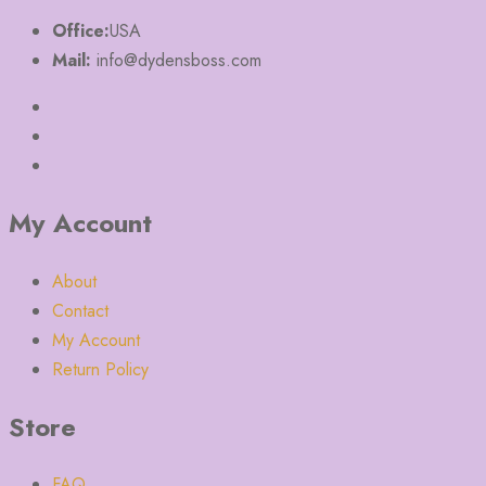
Office:
USA
Mail:
info@dydensboss.com
My Account
About
Contact
My Account
Return Policy
Store
FAQ