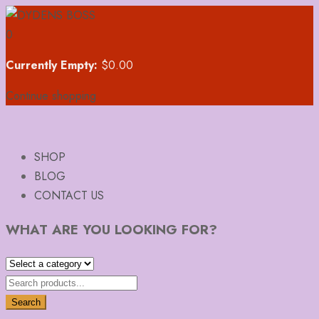
0
Currently Empty:
$
0.00
Continue shopping
SHOP
BLOG
CONTACT US
WHAT ARE YOU LOOKING FOR?
Search