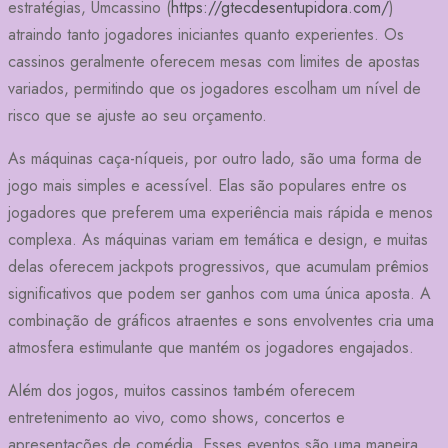
estratégias, Umcassino (
https://gtecdesentupidora.com/
)
atraindo tanto jogadores iniciantes quanto experientes. Os
cassinos geralmente oferecem mesas com limites de apostas
variados, permitindo que os jogadores escolham um nível de
risco que se ajuste ao seu orçamento.
As máquinas caça-níqueis, por outro lado, são uma forma de
jogo mais simples e acessível. Elas são populares entre os
jogadores que preferem uma experiência mais rápida e menos
complexa. As máquinas variam em temática e design, e muitas
delas oferecem jackpots progressivos, que acumulam prêmios
significativos que podem ser ganhos com uma única aposta. A
combinação de gráficos atraentes e sons envolventes cria uma
atmosfera estimulante que mantém os jogadores engajados.
Além dos jogos, muitos cassinos também oferecem
entretenimento ao vivo, como shows, concertos e
apresentações de comédia. Esses eventos são uma maneira