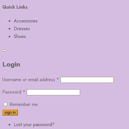
Quick Links
Accessories
Dresses
Shoes
Login
Username or email address
*
Password
*
Remember me
Lost your password?