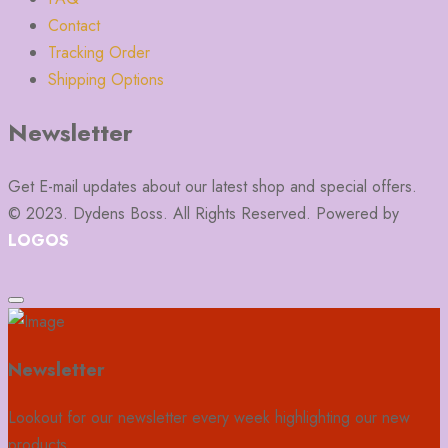
Contact
Tracking Order
Shipping Options
Newsletter
Get E-mail updates about our latest shop and special offers.
© 2023. Dydens Boss. All Rights Reserved. Powered by
LOGOS
Newsletter
Lookout for our newsletter every week highlighting our new
products.