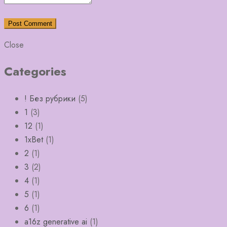
Close
Categories
! Без рубрики
(5)
1
(3)
12
(1)
1xBet
(1)
2
(1)
3
(2)
4
(1)
5
(1)
6
(1)
a16z generative ai
(1)