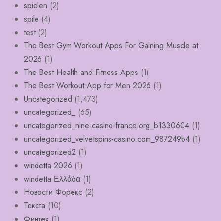
spielen
(2)
spile
(4)
test
(2)
The Best Gym Workout Apps For Gaining Muscle at
2026
(1)
The Best Health and Fitness Apps
(1)
The Best Workout App for Men 2026
(1)
Uncategorized
(1,473)
uncategorized_
(65)
uncategorized_nine-casino-france.org_b1330604
(1)
uncategorized_velvetspins-casino.com_987249b4
(1)
uncategorized2
(1)
windetta 2026
(1)
windetta Ελλάδα
(1)
Новости Форекс
(2)
Текста
(10)
Финтех
(1)