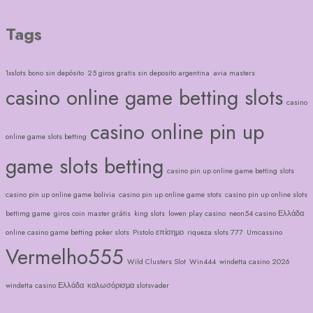
Tags
1xslots bono sin depósito
25 giros gratis sin deposito argentina
avia masters
casino online game betting slots
casino
casino online pin up
online game slots betting
game slots betting
casino pin up online game betting slots
casino pin up online game bolivia
casino pin up online game stots
casino pin up online slots
bettimg game
giros coin master grátis
king slots
lowen play casino
neon54 casino Ελλάδα
online casino game betting poker slots
Pistolo επίσημο
riqueza slots 777
Umcassino
Vermelho555
Wild Clusters Slot
Win444
windetta casino 2026
windetta casino Ελλάδα
καλωσόρισμα slotsvader