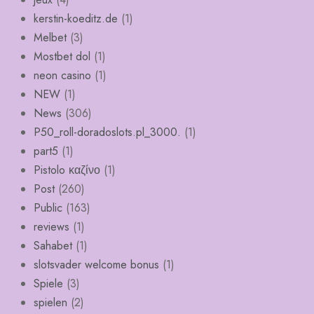
kerstin-koeditz.de
(1)
Melbet
(3)
Mostbet dol
(1)
neon casino
(1)
NEW
(1)
News
(306)
P50_roll-doradoslots.pl_3000.
(1)
part5
(1)
Pistolo καζίνο
(1)
Post
(260)
Public
(163)
reviews
(1)
Sahabet
(1)
slotsvader welcome bonus
(1)
Spiele
(3)
spielen
(2)