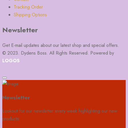
Tracking Order
Shipping Options
Newsletter
Get E-mail updates about our latest shop and special offers.
© 2023. Dydens Boss. All Rights Reserved. Powered by
LOGOS
Newsletter
Lookout for our newsletter every week highlighting our new
products.