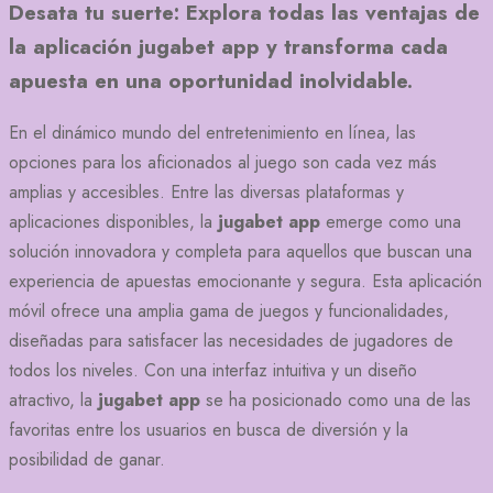
Desata tu suerte: Explora todas las ventajas de
la aplicación jugabet app y transforma cada
apuesta en una oportunidad inolvidable.
En el dinámico mundo del entretenimiento en línea, las
opciones para los aficionados al juego son cada vez más
amplias y accesibles. Entre las diversas plataformas y
aplicaciones disponibles, la
jugabet app
emerge como una
solución innovadora y completa para aquellos que buscan una
experiencia de apuestas emocionante y segura. Esta aplicación
móvil ofrece una amplia gama de juegos y funcionalidades,
diseñadas para satisfacer las necesidades de jugadores de
todos los niveles. Con una interfaz intuitiva y un diseño
atractivo, la
jugabet app
se ha posicionado como una de las
favoritas entre los usuarios en busca de diversión y la
posibilidad de ganar.