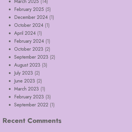
March 2025
(14)
February 2025
(5)
December 2024
(1)
October 2024
(1)
April 2024
(1)
February 2024
(1)
October 2023
(2)
September 2023
(2)
August 2023
(3)
July 2023
(2)
June 2023
(2)
March 2023
(1)
February 2023
(3)
September 2022
(1)
Recent Comments