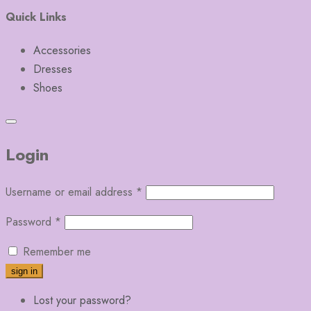
Quick Links
Accessories
Dresses
Shoes
Login
Username or email address
*
Password
*
Remember me
Lost your password?