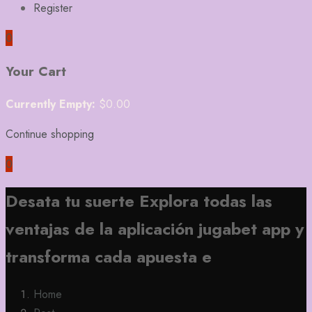
Register
0
Your Cart
Currently Empty:
$
0.00
Continue shopping
0
Desata tu suerte Explora todas las
ventajas de la aplicación jugabet app y
transforma cada apuesta e
Home