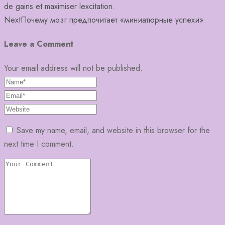
de gains et maximiser lexcitation.
Next
Почему мозг предпочитает «миниатюрные успехи»
Leave a Comment
Your email address will not be published.
Save my name, email, and website in this browser for the
next time I comment.