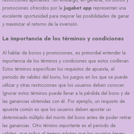
promociones ofrecidos por la
jugabet app
representan una
excelente oportunidad para mejorar las posibilidades de ganar
y maximizar el retorno de la inversión.
La importancia de los términos y condiciones
Al hablar de bonos y promociones, es primordial entender la
importancia de los términos y condiciones que estos conllevan.
Estos términos especifican los requisitos de apuesta, el
periodo de validez del bono, los juegos en los que se puede
utilizar y otras restricciones que los usuarios deben conocer.
Ignorar estos términos puede llevar a la pérdida del bono y de
las ganancias obtenidas con él. Por ejemplo, un requisito de
apuesta común es que los usuarios deben apostar un
determinado múltiplo del monto del bono antes de poder retirar
las ganancias. Otro término importante es el periodo de
validez, que indica el tiempo máximo que los usuarios tienen