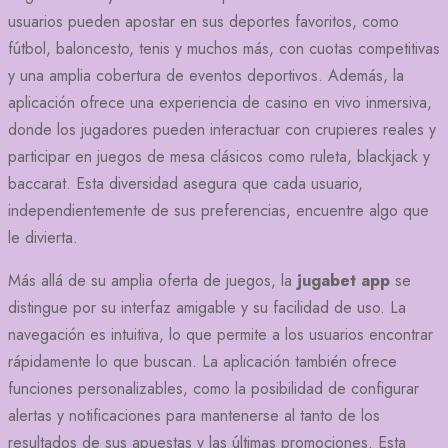
usuarios pueden apostar en sus deportes favoritos, como
fútbol, baloncesto, tenis y muchos más, con cuotas competitivas
y una amplia cobertura de eventos deportivos. Además, la
aplicación ofrece una experiencia de casino en vivo inmersiva,
donde los jugadores pueden interactuar con crupieres reales y
participar en juegos de mesa clásicos como ruleta, blackjack y
baccarat. Esta diversidad asegura que cada usuario,
independientemente de sus preferencias, encuentre algo que
le divierta.
Más allá de su amplia oferta de juegos, la
jugabet app
se
distingue por su interfaz amigable y su facilidad de uso. La
navegación es intuitiva, lo que permite a los usuarios encontrar
rápidamente lo que buscan. La aplicación también ofrece
funciones personalizables, como la posibilidad de configurar
alertas y notificaciones para mantenerse al tanto de los
resultados de sus apuestas y las últimas promociones. Esta