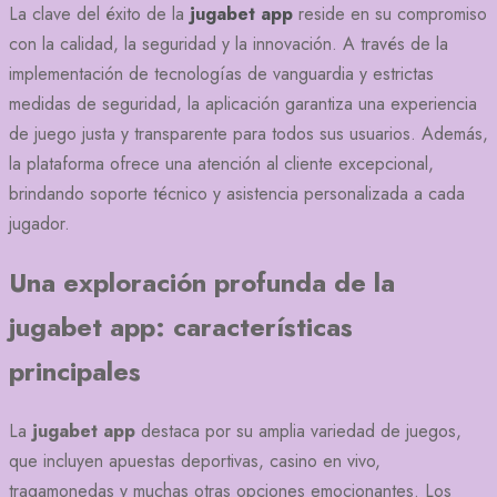
La clave del éxito de la
jugabet app
reside en su compromiso
con la calidad, la seguridad y la innovación. A través de la
implementación de tecnologías de vanguardia y estrictas
medidas de seguridad, la aplicación garantiza una experiencia
de juego justa y transparente para todos sus usuarios. Además,
la plataforma ofrece una atención al cliente excepcional,
brindando soporte técnico y asistencia personalizada a cada
jugador.
Una exploración profunda de la
jugabet app: características
principales
La
jugabet app
destaca por su amplia variedad de juegos,
que incluyen apuestas deportivas, casino en vivo,
tragamonedas y muchas otras opciones emocionantes. Los