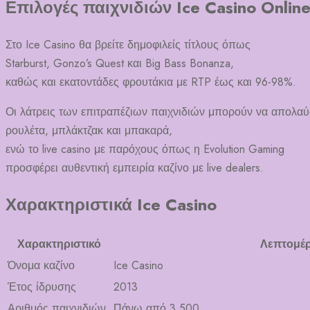
Επιλογές παιχνιδιών Ice Casino Onlin
Στο Ice Casino θα βρείτε δημοφιλείς τίτλους όπως
Starburst, Gonzo’s Quest και Big Bass Bonanza,
καθώς και εκατοντάδες φρουτάκια με RTP έως και 96-98%.
Οι λάτρεις των επιτραπέζιων παιχνιδιών μπορούν να απολα
ρουλέτα, μπλάκτζακ και μπακαρά,
ενώ το live casino με παρόχους όπως η Evolution Gaming
προσφέρει αυθεντική εμπειρία καζίνο με live dealers.
Χαρακτηριστικά Ice Casino
Χαρακτηριστικό
Λεπτομέρ
Όνομα καζίνο
Ice Casino
Έτος ίδρυσης
2013
Αριθμός παιχνιδιών
Πάνω από 3.500