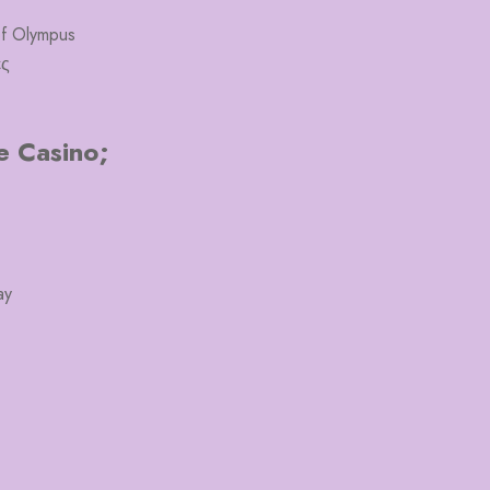
f Olympus
ές
e Casino;
ay