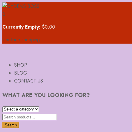
0
Currently Empty:
$
0.00
Continue shopping
SHOP
BLOG
CONTACT US
WHAT ARE YOU LOOKING FOR?
Search