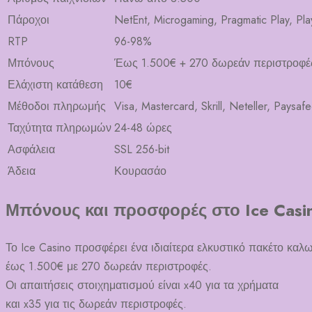
Πάροχοι
NetEnt, Microgaming, Pragmatic Play, Pl
RTP
96-98%
Μπόνους
Έως 1.500€ + 270 δωρεάν περιστροφέ
Ελάχιστη κατάθεση
10€
Μέθοδοι πληρωμής
Visa, Mastercard, Skrill, Neteller, Paysaf
Ταχύτητα πληρωμών
24-48 ώρες
Ασφάλεια
SSL 256-bit
Άδεια
Κουρασάο
Μπόνους και προσφορές στο Ice Casi
Το Ice Casino προσφέρει ένα ιδιαίτερα ελκυστικό πακέτο κα
έως 1.500€ με 270 δωρεάν περιστροφές.
Οι απαιτήσεις στοιχηματισμού είναι x40 για τα χρήματα
και x35 για τις δωρεάν περιστροφές.