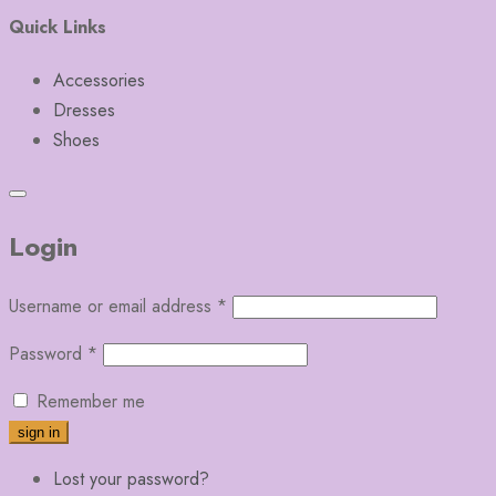
Quick Links
Accessories
Dresses
Shoes
Login
Username or email address
*
Password
*
Remember me
Lost your password?