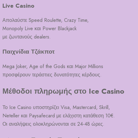
Live Casino
Απολαύστε Speed Roulette, Crazy Time,
Monopoly Live και Power Blackjack
με ζωντανούς dealers.
Παιχνίδια Τζάκποτ
Mega Joker, Age of the Gods και Major Millions
προσφέρουν τεράστιες δυνατότητες κέρδους.
Μέθοδοι πληρωμής στο Ice Casino
Το Ice Casino υποστηρίζει Visa, Mastercard, Skrill,
Neteller και Paysafecard με ελάχιστη κατάθεση 10€.
Οι αναλήψεις ολοκληρώνονται σε 24-48 ώρες.