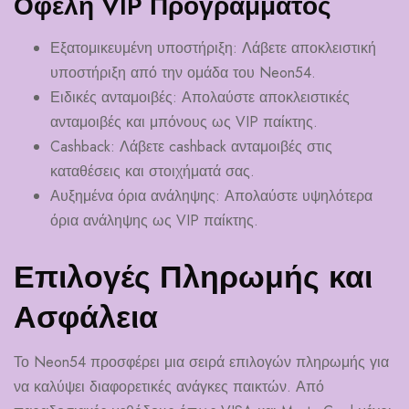
Οφέλη VIP Προγράμματος
Εξατομικευμένη υποστήριξη: Λάβετε αποκλειστική
υποστήριξη από την ομάδα του Neon54.
Ειδικές ανταμοιβές: Απολαύστε αποκλειστικές
ανταμοιβές και μπόνους ως VIP παίκτης.
Cashback: Λάβετε cashback ανταμοιβές στις
καταθέσεις και στοιχήματά σας.
Αυξημένα όρια ανάληψης: Απολαύστε υψηλότερα
όρια ανάληψης ως VIP παίκτης.
Επιλογές Πληρωμής και
Ασφάλεια
Το Neon54 προσφέρει μια σειρά επιλογών πληρωμής για
να καλύψει διαφορετικές ανάγκες παικτών. Από