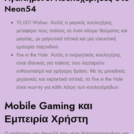
Neon54
10,001 Wishes: Αυτός ο μαγικός κουλοχέρης
μεταφέρει τους παίκτες σε έναν κόσμο θαύματος και
μαγείας, με μαγευτικά οπτικά και μια ελκυστική
εμπειρία παιχνιδιού.
Fire in the Hole: Αυτός ο ενεργητικός κουλοχέρης
είναι ιδανικός για παίκτες που λαχταρούν
ενθουσιασμό και γρήγορη δράση. Με τις μοναδικές
μηχανικές και εκρηκτικά οπτικά, το Fire in the Hole
είναι must-try για κάθε λάτρη των κουλοχέρηδων.
Mobile Gaming και
Εμπειρία Χρήστη
Ο ιστότοπος του Neon54 που είναι βελτιστοποιημένος για