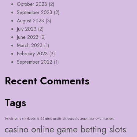
October 2023
(2)
September 2023
(2)
August 2023
(3)
July 2023
(2)
June 2023
(2)
March 2023
(1)
February 2023
(3)
September 2022
(1)
Recent Comments
Tags
1xslots bono sin depósito
25 giros gratis sin deposito argentina
avia masters
casino online game betting slots