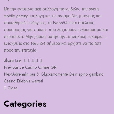
Με την εντυπωσιακή συλλογή παιχνιδιών, την άνετη
mobile gaming επιλογή και τις ανταμοιβές μπόνους και
προωθητικές ενέργειες, το Neon54 είναι ο τέλειος
προορισμός για παίκτες που λαχταρούν ενθουσιασμό και
περιπέτεια. Μην χάσετε αυτήν την εκπληκτική ευκαιρία –
ενταχθείτε στο Neon54 σήμερα και αρχίστε να παίζετε
προς την επιτυχία!
Share Link:
Post
Previous
Ice Casino Online GR
Next
Adrenalin pur & Glücksmomente Dein spino gambino
navigation
Casino Erlebnis wartet!
Close
Categories