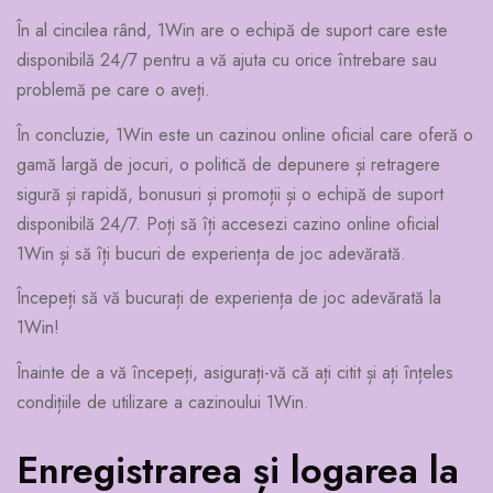
În al cincilea rând, 1Win are o echipă de suport care este
disponibilă 24/7 pentru a vă ajuta cu orice întrebare sau
problemă pe care o aveți.
În concluzie, 1Win este un cazinou online oficial care oferă o
gamă largă de jocuri, o politică de depunere și retragere
sigură și rapidă, bonusuri și promoții și o echipă de suport
disponibilă 24/7. Poți să îți accesezi cazino online oficial
1Win și să îți bucuri de experiența de joc adevărată.
Începeți să vă bucurați de experiența de joc adevărată la
1Win!
Înainte de a vă începeți, asigurați-vă că ați citit și ați înțeles
condițiile de utilizare a cazinoului 1Win.
Enregistrarea și logarea la