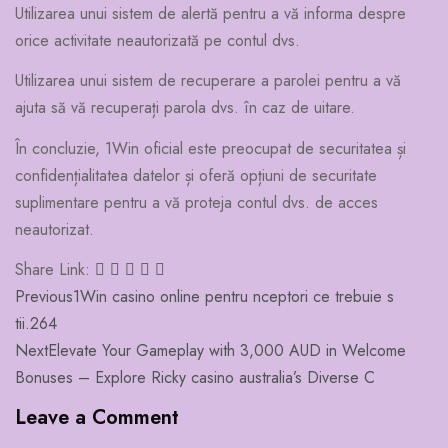
Utilizarea unui sistem de alertă pentru a vă informa despre
orice activitate neautorizată pe contul dvs.
Utilizarea unui sistem de recuperare a parolei pentru a vă
ajuta să vă recuperați parola dvs. în caz de uitare.
În concluzie, 1Win oficial este preocupat de securitatea și
confidențialitatea datelor și oferă opțiuni de securitate
suplimentare pentru a vă proteja contul dvs. de acces
neautorizat.
Share Link:
Post
Previous
1Win casino online pentru nceptori ce trebuie s
tii.264
navigation
Next
Elevate Your Gameplay with 3,000 AUD in Welcome
Bonuses – Explore Ricky casino australia’s Diverse C
Leave a Comment