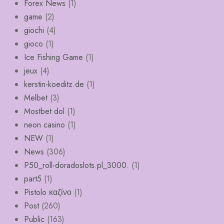
Forex News
(1)
game
(2)
giochi
(4)
gioco
(1)
Ice Fishing Game
(1)
jeux
(4)
kerstin-koeditz.de
(1)
Melbet
(3)
Mostbet dol
(1)
neon casino
(1)
NEW
(1)
News
(306)
P50_roll-doradoslots.pl_3000.
(1)
part5
(1)
Pistolo καζίνο
(1)
Post
(260)
Public
(163)