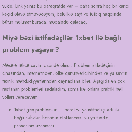
yükle
. Link yalnız bu paraqrafda var — daha sonra heç bir xarici
keçid əlavə etməyəcəyəm, beləliklə sayt və tətbiq haqqında
bütün məlumat burada, məqalədə qalacaq.
Niyə bəzi istifadəçilər 1xbet ilə bağlı
problem yaşayır?
Məsələ təkcə saytın özündə olmur. Problem istifadəçinin
cihazından, internetindən, ölkə qanunvericiliyindən və ya saytın
texniki məhdudiyyətlərindən qaynaqlana bilər. Aşağıda ən çox
rastlanan problemləri sadaladım, sonra isə onlara praktiki həll
yolları verəcəyəm:
1xbet giriş problemləri — parol və ya istifadəçi adı ilə
bağlı səhvlər, hesabın bloklanması və ya təsdiq
prosesinin uzanması.