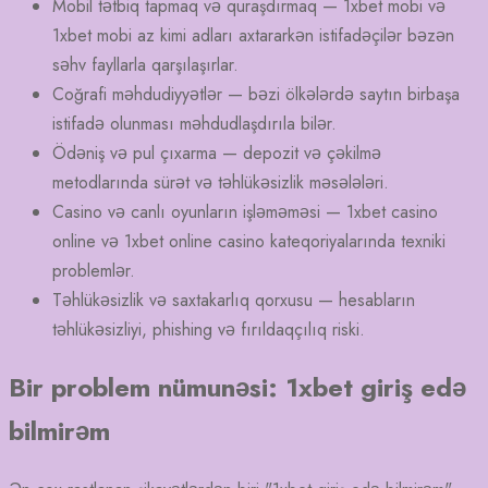
Mobil tətbiq tapmaq və quraşdırmaq — 1xbet mobi və
1xbet mobi az kimi adları axtararkən istifadəçilər bəzən
səhv fayllarla qarşılaşırlar.
Coğrafi məhdudiyyətlər — bəzi ölkələrdə saytın birbaşa
istifadə olunması məhdudlaşdırıla bilər.
Ödəniş və pul çıxarma — depozit və çəkilmə
metodlarında sürət və təhlükəsizlik məsələləri.
Casino və canlı oyunların işləməməsi — 1xbet casino
online və 1xbet online casino kateqoriyalarında texniki
problemlər.
Təhlükəsizlik və saxtakarlıq qorxusu — hesabların
təhlükəsizliyi, phishing və fırıldaqçılıq riski.
Bir problem nümunəsi: 1xbet giriş edə
bilmirəm