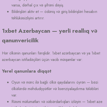
varsa, dərhal çıx və şifrəni dəyiş.
Bildirişləri aktiv et — ödəniş və giriş bildirişləri hesabın
təhlükəsizliyini artırır.
1xbet Azerbaycan — yerli reallıq və
qanunvericilik
Hər ölkənin qanunları fərqlidir. 1xbet azərbaycan və ya 1xbet
azerbaycan istifadəçiləri üçün vacib məqamlar var:
Yerel qanunlara diqqət
Oyun və mərc ilə bağlı ölkə qaydalarını öyrən — bəzi
ölkələrdə məhdudiyyətlər və lisenziyalaşdırma tələbləri
var.
Rəsmi məlumatları və xəbərdarlıqları izləyin — 1xbet aze