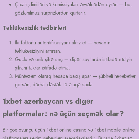
Çıxarış limitləri və komissiyaları əvvəlcədən öyrən — bu,
gözlənilməz sürprizlərdən qurtarır.
Təhlükəsizlik tədbirləri
İki faktorlu autentifikasiyanı aktiv et — hesabın
təhlükəsizliyini artırsın.
Güclü və unik şifrə seç — digər saytlarda istifadə etdiyin
şifrəni təkrar istifadə etmə.
Müntəzəm olaraq hesaba baxış apar — şübhəli hərəkətlər
görsən, dərhal dəstək ilə əlaqə saxla.
1xbet azerbaycan vs digər
platformalar: nə üçün seçmək olar?
Bir çox oyunçu üçün 1xbet online casino və 1xbet mobile online
platformaları seçim səbəbləri aşağıdakılardır. Burada 1xbet az