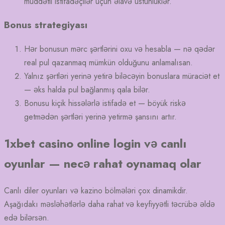
müddətli istifadəçilər üçün əlavə üstünlüklər.
Bonus strategiyası
Hər bonusun mərc şərtlərini oxu və hesabla — nə qədər
real pul qazanmaq mümkün olduğunu anlamalısan.
Yalnız şərtləri yerinə yetirə biləcəyin bonuslara müraciət et
— əks halda pul bağlanmış qala bilər.
Bonusu kiçik hissələrlə istifadə et — böyük riskə
getmədən şərtləri yerinə yetirmə şansını artır.
1xbet casino online login və canlı
oyunlar — necə rahat oynamaq olar
Canlı diler oyunları və kazino bölmələri çox dinamikdir.
Aşağıdakı məsləhətlərlə daha rahat və keyfiyyətli təcrübə əldə
edə bilərsən.