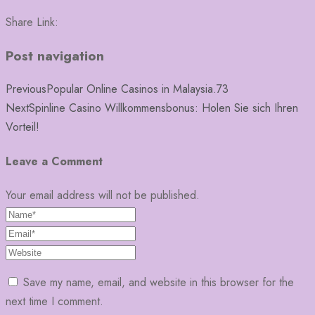
Share Link:
Post navigation
Previous
Popular Online Casinos in Malaysia.73
Next
Spinline Casino Willkommensbonus: Holen Sie sich Ihren
Vorteil!
Leave a Comment
Your email address will not be published.
Save my name, email, and website in this browser for the
next time I comment.