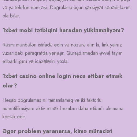
və ya telefon nömrəsi. Doğrulama üçün şəxsiyyət sənədi lazım
ola bilər.
1xbet mobi tətbiqini haradan yükləməliyəm?
Rəsmi mənbələri istifadə edin və nəzərə alın ki, link yalnız
yuxarıdakı paraqrafda yerləşir. Quraşdırmadan əvvəl faylın
etibarlılığını və icazələrini yoxla.
1xbet casino online login necə etibar etmək
olar?
Hesab doğrulamasını tamamlamaq və iki faktorlu
autentifikasiyanı aktiv etmək hesabın daha etibarlı olmasına
kömək edir.
Əgər problem yaranarsa, kimə müraciət