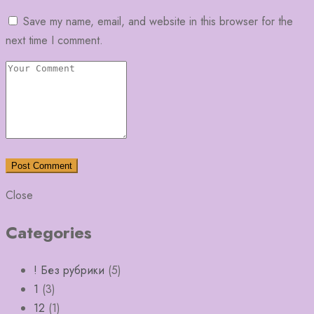
Save my name, email, and website in this browser for the
next time I comment.
Close
Categories
! Без рубрики
(5)
1
(3)
12
(1)