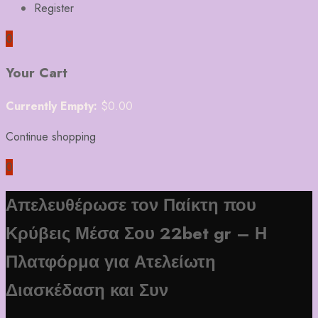
Register
0
Your Cart
Currently Empty:
$
0.00
Continue shopping
0
Απελευθέρωσε τον Παίκτη που
Κρύβεις Μέσα Σου 22bet gr – Η
Πλατφόρμα για Ατελείωτη
Διασκέδαση και Συν