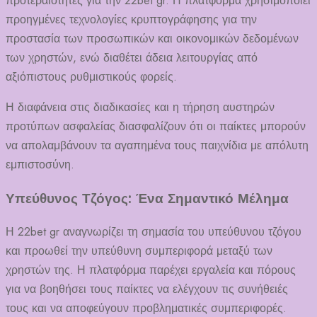
προτεραιότητες για την 22bet gr. Η πλατφόρμα χρησιμοποιεί
προηγμένες τεχνολογίες κρυπτογράφησης για την
προστασία των προσωπικών και οικονομικών δεδομένων
των χρηστών, ενώ διαθέτει άδεια λειτουργίας από
αξιόπιστους ρυθμιστικούς φορείς.
Η διαφάνεια στις διαδικασίες και η τήρηση αυστηρών
προτύπων ασφαλείας διασφαλίζουν ότι οι παίκτες μπορούν
να απολαμβάνουν τα αγαπημένα τους παιχνίδια με απόλυτη
εμπιστοσύνη.
Υπεύθυνος Τζόγος: Ένα Σημαντικό Μέλημα
Η 22bet gr αναγνωρίζει τη σημασία του υπεύθυνου τζόγου
και προωθεί την υπεύθυνη συμπεριφορά μεταξύ των
χρηστών της. Η πλατφόρμα παρέχει εργαλεία και πόρους
για να βοηθήσει τους παίκτες να ελέγχουν τις συνήθειές
τους και να αποφεύγουν προβληματικές συμπεριφορές.