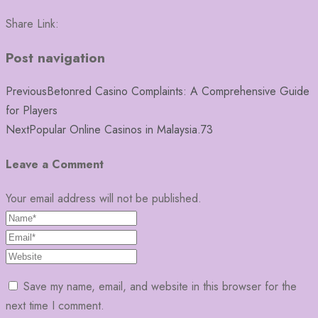
Share Link:
Post navigation
Previous
Betonred Casino Complaints: A Comprehensive Guide
for Players
Next
Popular Online Casinos in Malaysia.73
Leave a Comment
Your email address will not be published.
Save my name, email, and website in this browser for the
next time I comment.