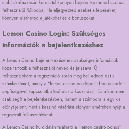
mobilalkalmazásán keresztül könnyen bejelentkezheted azonos
felhasználói fiókodba. Ha eljegyezted ezeket a lépéseket,
könnyen elérheted a játékokat és a bonuszokat.
Lemon Casino Login: Szükséges
információk a bejelentkezéshez
A Lemon Casino bejelentkezéséhez szükséges információk
közé tartozik a felhasználói neved és jelszava. Új
felhasználóként a regisztráció során meg kell adnod ezt a
számlaszámot, amely a “lemon casino no deposit bonus code”
segítségével kapcsolatba léphetsz a kaszinóval. Ez a kód nem
csak segít a bejelentkezésben, hanem a számodra is egy kis
előnyt jelent, mert a kaszinó vásárlási előnyeit ismételten nyújt a
regisztrált felhasználóknak.
A Lemon Casino hu oldalán található a “lemon casino bonus”