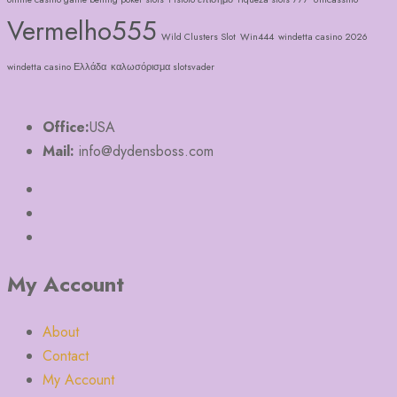
Vermelho555
Wild Clusters Slot
Win444
windetta casino 2026
windetta casino Ελλάδα
καλωσόρισμα slotsvader
Office:
USA
Mail:
info@dydensboss.com
My Account
About
Contact
My Account