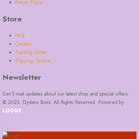
Return Policy
Store
FAQ
Contact
Tracking Order
Shipping Options
Newsletter
Get E-mail updates about our latest shop and special offers.
© 2023. Dydens Boss. All Rights Reserved. Powered by
LOGOS