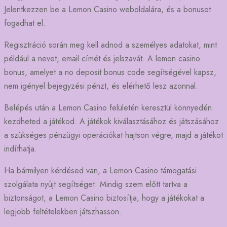
Jelentkezzen be a Lemon Casino weboldalára, és a bonusot
fogadhat el.
Regisztráció során meg kell adnod a személyes adatokat, mint
például a nevet, email címét és jelszavát. A lemon casino
bonus, amelyet a no deposit bonus code segítségével kapsz,
nem igényel bejegyzési pénzt, és elérhető lesz azonnal.
Belépés után a Lemon Casino felületén keresztül könnyedén
kezdheted a játékod. A játékok kiválasztásához és játszásához
a szükséges pénzügyi operációkat hajtson végre, majd a játékot
indíthatja.
Ha bármilyen kérdésed van, a Lemon Casino támogatási
szolgálata nyújt segítséget. Mindig szem előtt tartva a
biztonságot, a Lemon Casino biztosítja, hogy a játékokat a
legjobb feltételekben játszhasson.