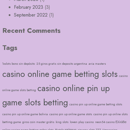
February 2023
(3)
September 2022
(1)
Recent Comments
Tags
1xslots bono sin depósito
25 giros gratis sin deposito argentina
avia masters
casino online game betting slots
casino
casino online pin up
online game slots betting
game slots betting
casino pin up online game betting slots
casino pin up online game bolivia
casino pin up online game stots
casino pin up online slots
bettimg game
giros coin master grátis
king slots
lowen play casino
neon54 casino Ελλάδα
online casino game betting poker slots
Pistolo επίσημο
riqueza slots 777
Umcassino