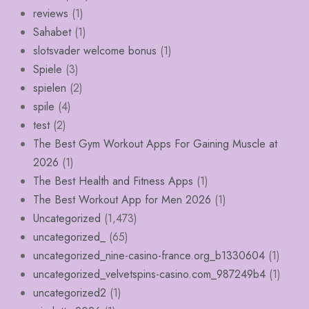
reviews
(1)
Sahabet
(1)
slotsvader welcome bonus
(1)
Spiele
(3)
spielen
(2)
spile
(4)
test
(2)
The Best Gym Workout Apps For Gaining Muscle at
2026
(1)
The Best Health and Fitness Apps
(1)
The Best Workout App for Men 2026
(1)
Uncategorized
(1,473)
uncategorized_
(65)
uncategorized_nine-casino-france.org_b1330604
(1)
uncategorized_velvetspins-casino.com_987249b4
(1)
uncategorized2
(1)