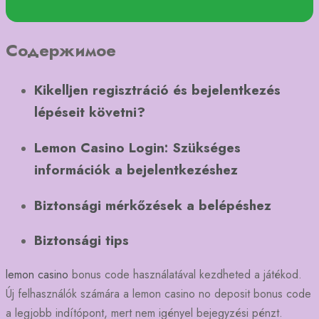
Содержимое
Kikelljen regisztráció és bejelentkezés
lépéseit követni?
Lemon Casino Login: Szükséges
információk a bejelentkezéshez
Biztonsági mérkőzések a belépéshez
Biztonsági tips
lemon casino
bonus code használatával kezdheted a játékod.
Új felhasználók számára a lemon casino no deposit bonus code
a legjobb indítópont, mert nem igényel bejegyzési pénzt.