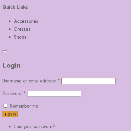
Quick Links
Accessories
Dresses
Shoes
Login
Username or email address
*
Password
*
Remember me
Lost your password?