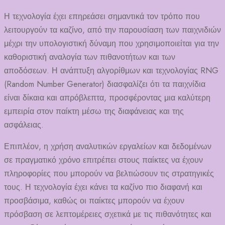
Η τεχνολογία έχει επηρεάσει σημαντικά τον τρόπο που
λειτουργούν τα καζίνο, από την παρουσίαση των παιχνιδιών
μέχρι την υπολογιστική δύναμη που χρησιμοποιείται για την
καθοριστική αναλογία των πιθανοτήτων και των
αποδόσεων. Η ανάπτυξη αλγορίθμων και τεχνολογίας RNG
(Random Number Generator) διασφαλίζει ότι τα παιχνίδια
είναι δίκαια και απρόβλεπτα, προσφέροντας μια καλύτερη
εμπειρία στον παίκτη μέσω της διαφάνειας και της
ασφάλειας.
Επιπλέον, η χρήση αναλυτικών εργαλείων και δεδομένων
σε πραγματικό χρόνο επιτρέπει στους παίκτες να έχουν
πληροφορίες που μπορούν να βελτιώσουν τις στρατηγικές
τους. Η τεχνολογία έχει κάνει τα καζίνο πιο διαφανή και
προσβάσιμα, καθώς οι παίκτες μπορούν να έχουν
πρόσβαση σε λεπτομέρειες σχετικά με τις πιθανότητες και