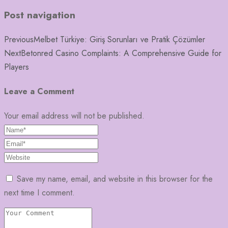
Post navigation
Previous
Melbet Türkiye: Giriş Sorunları ve Pratik Çözümler
Next
Betonred Casino Complaints: A Comprehensive Guide for
Players
Leave a Comment
Your email address will not be published.
Save my name, email, and website in this browser for the
next time I comment.