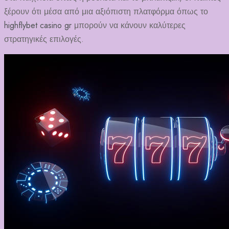
ξέρουν ότι μέσα από μια αξιόπιστη πλατφόρμα όπως το
highflybet casino gr
μπορούν να κάνουν καλύτερες
στρατηγικές επιλογές.