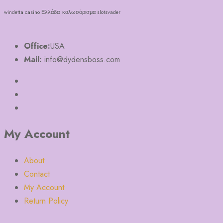
windetta casino Ελλάδα
καλωσόρισμα slotsvader
Office:
USA
Mail:
info@dydensboss.com
My Account
About
Contact
My Account
Return Policy