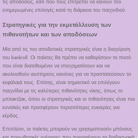
τις αποδόσεις, κάτι που τους επιτρέπει να κάνουν πιο
ενημερωμένες επιλογές κατά τη διάρκεια του παιχνιδιού.
Στρατηγικές για την εκμετάλλευση των
πιθανοτήτων και των αποδόσεων
Μία από τις πιο αποδοτικές στρατηγικές είναι η διαχείριση
του bankroll. Οι παίκτες θα πρέπει να καθορίσουν το ποσό
που είναι διατεθειμένοι να στοιχηματίσουν και να
ακολουθούν αυστηρούς κανόνες για να προστατεύσουν τα
κεφάλαιά τους. Επίσης, είναι σημαντικό να επιλέγουν
παιχνίδια με τις καλύτερες πιθανότητες νίκης, όπως το
μπλακτζακ, όπου οι στρατηγικές και οι πιθανότητες είναι πιο
ευνοϊκές και προσφέρουν περισσότερες ευκαιρίες για
κέρδος.
Επιπλέον, οι παίκτες μπορούν να χρησιμοποιούν μπόνους
και προωθητικές ενέργειες που προσφέρουν τα διαδικτυακά