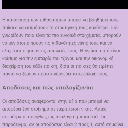
Η κατανόηση των πιθανοτήτων μπορεί να βοηθήσει τους
παίκτες να εκτιμήσουν τη στρατηγική τους καλύτερα. Εάν
γνωρίζουν ποια είναι τα πιο ευνοϊκά στοιχήματα, μπορούν
να μεγιστοποιήσουν τις πιθανότητες νίκης τους και να
ελαχιστοποιήσουν τις απώλειές τους. Η γνώση αυτή είναι
κρίσιμη για την εμπειρία του τζόγου και την οικονομική
διαχείριση του κάθε παίκτη, διότι οι παίκτες θα πρέπει
πάντα να ξέρουν πόσο κινδυνεύει το κεφάλαιό τους.
Αποδόσεις και πώς υπολογίζονται
Οι αποδόσεις αναφέρονται στην αξία που μπορεί να
αποφέρει ένα στοίχημα σε περίπτωση νίκης. Αυτές
εκφράζονται συνήθως ως αναλογία ή ποσοστό. Για
παράδειγμα, αν οι αποδόσεις είναι 2 προς 1, αυτό σημαίνει