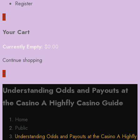
Register
0
Your Cart
Currently Empty:
$
0.00
Continue shopping
0
Understanding Odds and Payouts at
the Casino A Highfly Casino Guide
Home
Public
Understanding Odds and Payouts at the Casino A Highfly