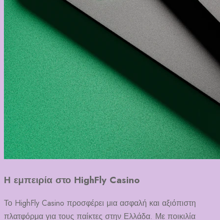
Η εμπειρία στο HighFly Casino
Το HighFly Casino προσφέρει μια ασφαλή και αξιόπιστη
πλατφόρμα για τους παίκτες στην Ελλάδα. Με ποικιλία