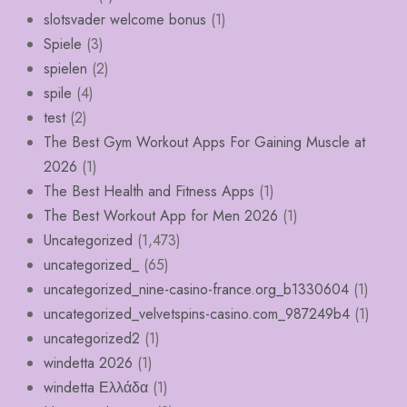
slotsvader welcome bonus
(1)
Spiele
(3)
spielen
(2)
spile
(4)
test
(2)
The Best Gym Workout Apps For Gaining Muscle at
2026
(1)
The Best Health and Fitness Apps
(1)
The Best Workout App for Men 2026
(1)
Uncategorized
(1,473)
uncategorized_
(65)
uncategorized_nine-casino-france.org_b1330604
(1)
uncategorized_velvetspins-casino.com_987249b4
(1)
uncategorized2
(1)
windetta 2026
(1)
windetta Ελλάδα
(1)