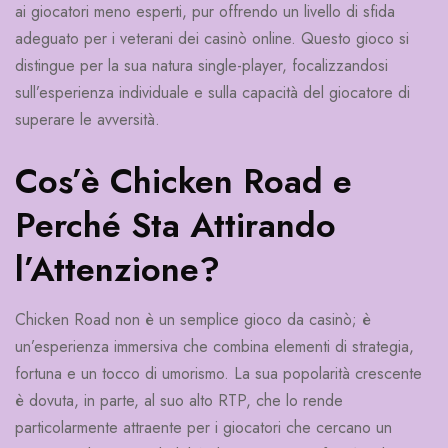
ai giocatori meno esperti, pur offrendo un livello di sfida
adeguato per i veterani dei casinò online. Questo gioco si
distingue per la sua natura single-player, focalizzandosi
sull’esperienza individuale e sulla capacità del giocatore di
superare le avversità.
Cos’è Chicken Road e
Perché Sta Attirando
l’Attenzione?
Chicken Road non è un semplice gioco da casinò; è
un’esperienza immersiva che combina elementi di strategia,
fortuna e un tocco di umorismo. La sua popolarità crescente
è dovuta, in parte, al suo alto RTP, che lo rende
particolarmente attraente per i giocatori che cercano un