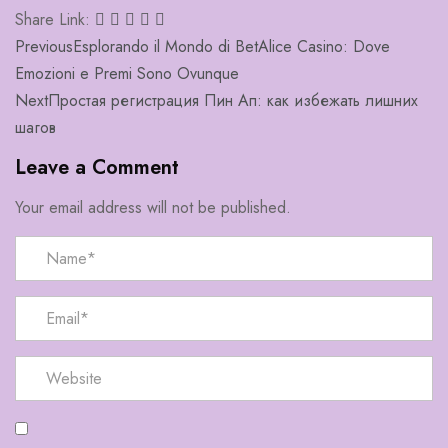
Share Link:
Post
Previous
Esplorando il Mondo di BetAlice Casino: Dove
Emozioni e Premi Sono Ovunque
navigation
Next
Простая регистрация Пин Ап: как избежать лишних
шагов
Leave a Comment
Your email address will not be published.