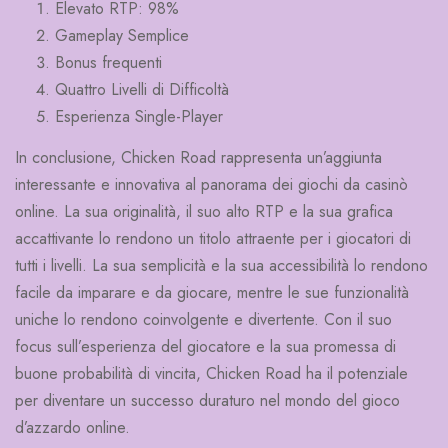
Elevato RTP: 98%
Gameplay Semplice
Bonus frequenti
Quattro Livelli di Difficoltà
Esperienza Single-Player
In conclusione, Chicken Road rappresenta un’aggiunta
interessante e innovativa al panorama dei giochi da casinò
online. La sua originalità, il suo alto RTP e la sua grafica
accattivante lo rendono un titolo attraente per i giocatori di
tutti i livelli. La sua semplicità e la sua accessibilità lo rendono
facile da imparare e da giocare, mentre le sue funzionalità
uniche lo rendono coinvolgente e divertente. Con il suo
focus sull’esperienza del giocatore e la sua promessa di
buone probabilità di vincita, Chicken Road ha il potenziale
per diventare un successo duraturo nel mondo del gioco
d’azzardo online.