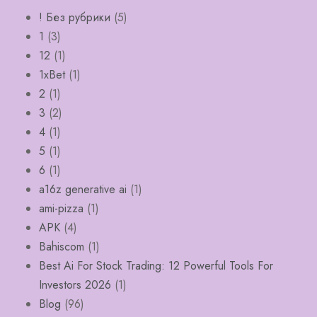
! Без рубрики
(5)
1
(3)
12
(1)
1xBet
(1)
2
(1)
3
(2)
4
(1)
5
(1)
6
(1)
a16z generative ai
(1)
ami-pizza
(1)
APK
(4)
Bahiscom
(1)
Best Ai For Stock Trading: 12 Powerful Tools For
Investors 2026
(1)
Blog
(96)