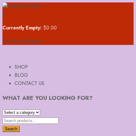
0
Currently Empty:
$
0.00
Continue shopping
SHOP
BLOG
CONTACT US
WHAT ARE YOU LOOKING FOR?
Search