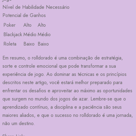
Nível de Habilidade Necessário
Potencial de Ganhos
Poker
Alto
Alto
Blackjack
Médio
Médio
Roleta
Baixo
Baixo
Em resumo, o rolldorado é uma combinação de estratégia,
sorte e controle emocional que pode transformar a sua
experiência de jogo. Ao dominar as técnicas e os princípios
descritos neste artigo, você estará melhor preparado para
enfrentar os desafios e aproveitar ao máximo as oportunidades
que surgem no mundo dos jogos de azar. Lembre-se que o
aprendizado contínuo, a disciplina e a paciência são seus
maiores aliados, e que o sucesso no rolldorado é uma jornada,
não um destino.