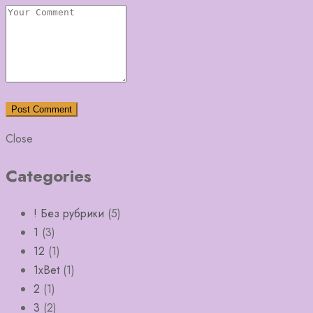
Close
Categories
! Без рубрики
(5)
1
(3)
12
(1)
1xBet
(1)
2
(1)
3
(2)