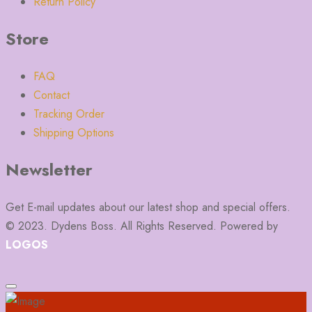
Return Policy
Store
FAQ
Contact
Tracking Order
Shipping Options
Newsletter
Get E-mail updates about our latest shop and special offers.
© 2023. Dydens Boss. All Rights Reserved. Powered by
LOGOS