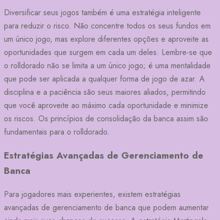
Diversificar seus jogos também é uma estratégia inteligente
para reduzir o risco. Não concentre todos os seus fundos em
um único jogo, mas explore diferentes opções e aproveite as
oportunidades que surgem em cada um deles. Lembre-se que
o rolldorado não se limita a um único jogo; é uma mentalidade
que pode ser aplicada a qualquer forma de jogo de azar. A
disciplina e a paciência são seus maiores aliados, permitindo
que você aproveite ao máximo cada oportunidade e minimize
os riscos. Os princípios de consolidação da banca assim são
fundamentais para o rolldorado.
Estratégias Avançadas de Gerenciamento de
Banca
Para jogadores mais experientes, existem estratégias
avançadas de gerenciamento de banca que podem aumentar