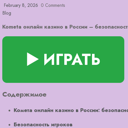
February 8, 2026
0 Comments
Blog
Kometa онлайн казино в России – безопасност
▶️ ИГРАТЬ
Содержимое
Комета онлайн казино в России: безопасн
Безопасность игроков