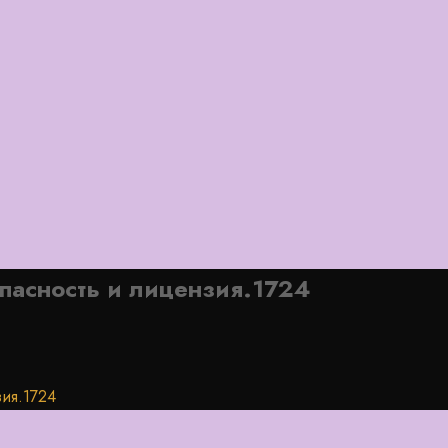
опасность и лицензия.1724
зия.1724