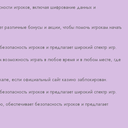
сности игроков, включая шифрование данных и
ет различные бонусы и акции, чтобы помочь игрокам начать
безопасность игроков и предлагает широкий спектр игр.
м возможность играть в любое время и в любом месте, где
ркале, если официальный сайт казино заблокирован.
безопасность игроков и предлагает широкий спектр игр.
ю, обеспечивает безопасность игроков и предлагает