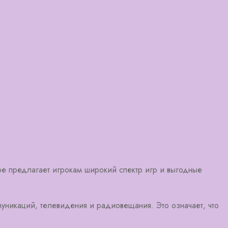
ое предлагает игрокам широкий спектр игр и выгодные
никаций, телевидения и радиовещания. Это означает, что