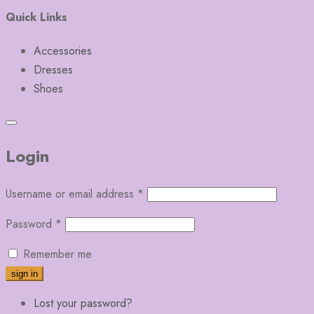
Quick Links
Accessories
Dresses
Shoes
Login
Username or email address
*
Password
*
Remember me
Lost your password?