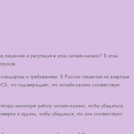
а лицензия и регуляция в этом онлайн-казино? В этом
игроков.
 стандартам и требованиям. В России лицензия на азартные
Б, что подтверждает, что онлайн-казино соответствует
ляторы мониторят работу онлайн-казино, чтобы убедиться,
оверки и аудиты, чтобы убедиться, что они соответствуют