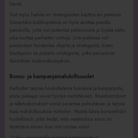
hävitä.
Voit myös harkita eri strategioiden käyttöä eri peleissä.
Esimerkiksi kolikkopelissä on hyvä aloittaa pienillä
panoksilla, jotta voit pidentää pelisessiota ja löytää pelin,
joka tuottaa parhaiten voittoja. Live-peleissä voit
puolestaan hyödyntää vihjeitä ja strategioita, kuten
blackjackin tai pokerin strategioita, jotka perustuvat
tilastollisiin todennäköisyyksiin.
Bonus- ja kampanjamahdollisuudet
KarhuBet tarjoaa houkuttelevia bonuksia ja kampanjoita,
joista pelaajat voivat hyötyä merkittävästi. Ilmaiskierrokset
ja talletusbonukset voivat parantaa pelisaldoasi ja tarjota
lisää mahdollisuuksia voittoihin. Muista lukea bonusehdot
huolellisesti, jotta tiedät, mitä vaatimuksia sinun on
täytettävä ennen kuin voit nostaa voitot.
Lisäksi, seuraamalla sivuston kampanjoita ja