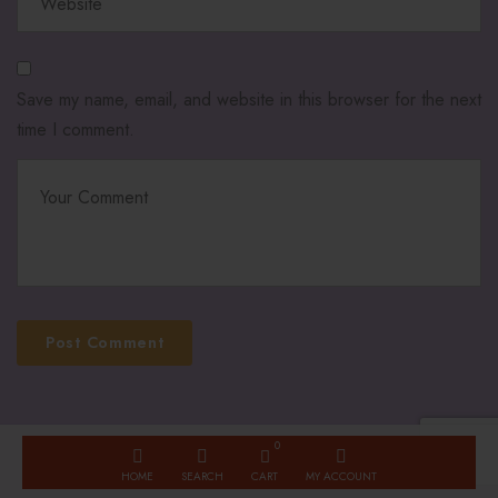
Save my name, email, and website in this browser for the next
time I comment.
0
HOME
SEARCH
CART
MY ACCOUNT