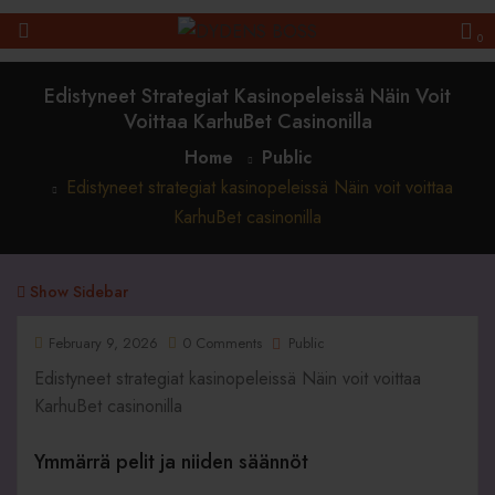
0
Edistyneet Strategiat Kasinopeleissä Näin Voit
Voittaa KarhuBet Casinonilla
Home
Public
Edistyneet strategiat kasinopeleissä Näin voit voittaa
KarhuBet casinonilla
Show Sidebar
February 9, 2026
0 Comments
Public
Edistyneet strategiat kasinopeleissä Näin voit voittaa
KarhuBet casinonilla
Ymmärrä pelit ja niiden säännöt