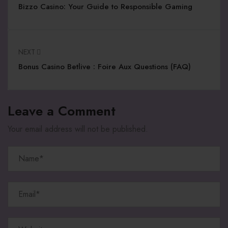
Bizzo Casino: Your Guide to Responsible Gaming
NEXT
Bonus Casino Betlive : Foire Aux Questions (FAQ)
Leave a Comment
Your email address will not be published.