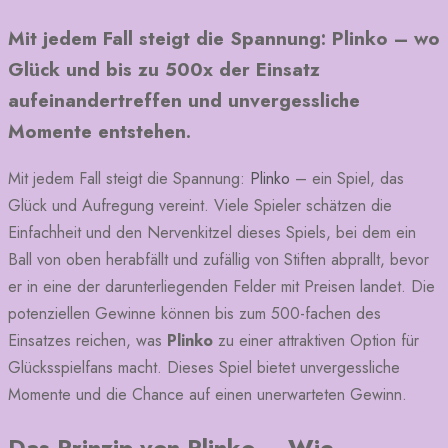
Mit jedem Fall steigt die Spannung: Plinko – wo
Glück und bis zu 500x der Einsatz
aufeinandertreffen und unvergessliche
Momente entstehen.
Mit jedem Fall steigt die Spannung:
Plinko
– ein Spiel, das
Glück und Aufregung vereint. Viele Spieler schätzen die
Einfachheit und den Nervenkitzel dieses Spiels, bei dem ein
Ball von oben herabfällt und zufällig von Stiften abprallt, bevor
er in eine der darunterliegenden Felder mit Preisen landet. Die
potenziellen Gewinne können bis zum 500-fachen des
Einsatzes reichen, was
Plinko
zu einer attraktiven Option für
Glücksspielfans macht. Dieses Spiel bietet unvergessliche
Momente und die Chance auf einen unerwarteten Gewinn.
Das Prinzip von Plinko – Wie