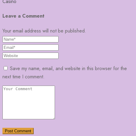
Casino
Leave a Comment
Your email address will not be published.
Save my name, email, and website in this browser for the
next time I comment.