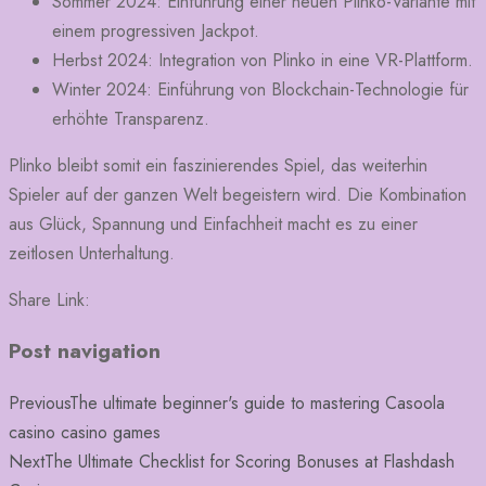
Sommer 2024: Einführung einer neuen Plinko-Variante mit
einem progressiven Jackpot.
Herbst 2024: Integration von Plinko in eine VR-Plattform.
Winter 2024: Einführung von Blockchain-Technologie für
erhöhte Transparenz.
Plinko bleibt somit ein faszinierendes Spiel, das weiterhin
Spieler auf der ganzen Welt begeistern wird. Die Kombination
aus Glück, Spannung und Einfachheit macht es zu einer
zeitlosen Unterhaltung.
Share Link:
Post navigation
Previous
The ultimate beginner's guide to mastering Casoola
casino casino games
Next
The Ultimate Checklist for Scoring Bonuses at Flashdash