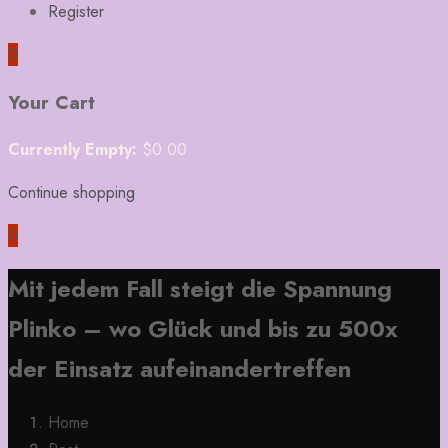
Register
0
Your Cart
Currently Empty:
$
0.00
Continue shopping
0
Mit jedem Fall steigt die Spannung
Plinko – wo Glück und bis zu 500x
der Einsatz aufeinandertreffen
Home