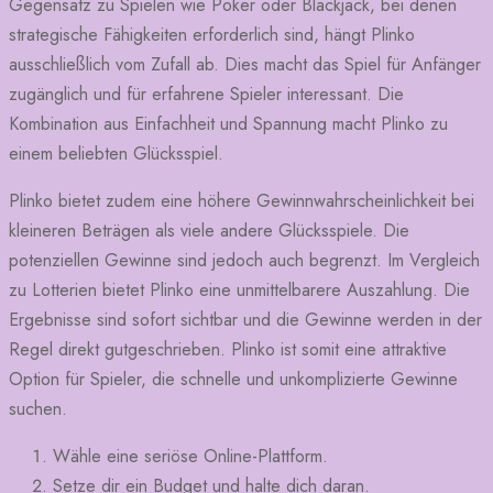
Gegensatz zu Spielen wie Poker oder Blackjack, bei denen
strategische Fähigkeiten erforderlich sind, hängt Plinko
ausschließlich vom Zufall ab. Dies macht das Spiel für Anfänger
zugänglich und für erfahrene Spieler interessant. Die
Kombination aus Einfachheit und Spannung macht Plinko zu
einem beliebten Glücksspiel.
Plinko bietet zudem eine höhere Gewinnwahrscheinlichkeit bei
kleineren Beträgen als viele andere Glücksspiele. Die
potenziellen Gewinne sind jedoch auch begrenzt. Im Vergleich
zu Lotterien bietet Plinko eine unmittelbarere Auszahlung. Die
Ergebnisse sind sofort sichtbar und die Gewinne werden in der
Regel direkt gutgeschrieben. Plinko ist somit eine attraktive
Option für Spieler, die schnelle und unkomplizierte Gewinne
suchen.
Wähle eine seriöse Online-Plattform.
Setze dir ein Budget und halte dich daran.