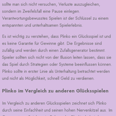
sollte man sich nicht versuchen, Verluste auszugleichen,
sondern im Zweifelsfall eine Pause einlegen.
Verantwortungsbewusstes Spielen ist der Schlüssel zu einem
entspannten und unterhaltsamen Spielerlebnis.
Es ist wichtig zu verstehen, dass Plinko ein Glücksspiel ist und
es keine Garantie für Gewinne gibt. Die Ergebnisse sind
zufällig und werden durch einen Zufallsgenerator bestimmt.
Spieler sollten sich nicht von der Illusion leiten lassen, dass sie
das Spiel durch Strategien oder Systeme beeinflussen können.
Plinko sollte in erster Linie als Unterhaltung betrachtet werden
und nicht als Möglichkeit, schnell Geld zu verdienen.
Plinko im Vergleich zu anderen Glücksspielen
Im Vergleich zu anderen Glücksspielen zeichnet sich Plinko
durch seine Einfachheit und seinen hohen Nervenkitzel aus. Im