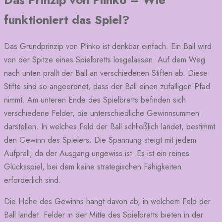
funktioniert das Spiel?
Das Grundprinzip von Plinko ist denkbar einfach. Ein Ball wird
von der Spitze eines Spielbretts losgelassen. Auf dem Weg
nach unten prallt der Ball an verschiedenen Stiften ab. Diese
Stifte sind so angeordnet, dass der Ball einen zufälligen Pfad
nimmt. Am unteren Ende des Spielbretts befinden sich
verschiedene Felder, die unterschiedliche Gewinnsummen
darstellen. In welches Feld der Ball schließlich landet, bestimmt
den Gewinn des Spielers. Die Spannung steigt mit jedem
Aufprall, da der Ausgang ungewiss ist. Es ist ein reines
Glücksspiel, bei dem keine strategischen Fähigkeiten
erforderlich sind.
Die Höhe des Gewinns hängt davon ab, in welchem Feld der
Ball landet. Felder in der Mitte des Spielbretts bieten in der