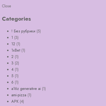
Close
Categories
! Без рубрики
(5)
1
(3)
12
(1)
1xBet
(1)
2
(1)
3
(2)
4
(1)
5
(1)
6
(1)
a16z generative ai
(1)
ami-pizza
(1)
APK
(4)