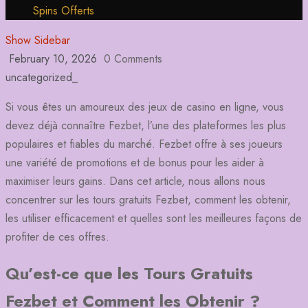
Spins Offerts
Show Sidebar
February 10, 2026
0 Comments
uncategorized_
Si vous êtes un amoureux des jeux de casino en ligne, vous
devez déjà connaître Fezbet, l’une des plateformes les plus
populaires et fiables du marché. Fezbet offre à ses joueurs
une variété de promotions et de bonus pour les aider à
maximiser leurs gains. Dans cet article, nous allons nous
concentrer sur les tours gratuits Fezbet, comment les obtenir,
les utiliser efficacement et quelles sont les meilleures façons de
profiter de ces offres.
Qu’est-ce que les Tours Gratuits
Fezbet et Comment les Obtenir ?