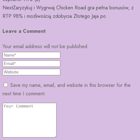
Next
Zaryzykuj i Wygrwaj Chicken Road gra pełna bonusów, z
RTP 98% i możliwością zdobycia Złotego Jaja po
Leave a Comment
Your email address will not be published.
Save my name, email, and website in this browser for the
next time I comment.