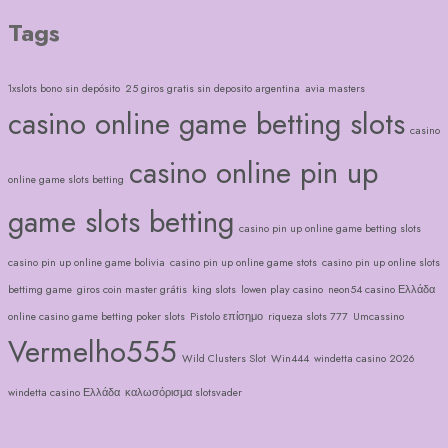
Tags
1xslots bono sin depósito
25 giros gratis sin deposito argentina
avia masters
casino online game betting slots
casino
casino online pin up
online game slots betting
game slots betting
casino pin up online game betting slots
casino pin up online game bolivia
casino pin up online game stots
casino pin up online slots
bettimg game
giros coin master grátis
king slots
lowen play casino
neon54 casino Ελλάδα
online casino game betting poker slots
Pistolo επίσημο
riqueza slots 777
Umcassino
Vermelho555
Wild Clusters Slot
Win444
windetta casino 2026
windetta casino Ελλάδα
καλωσόρισμα slotsvader