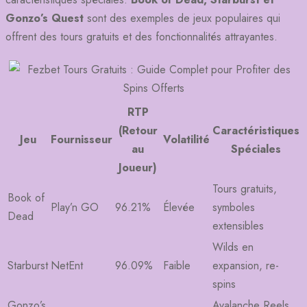
Gonzo’s Quest
sont des exemples de jeux populaires qui
offrent des tours gratuits et des fonctionnalités attrayantes.
RTP
(Retour
Caractéristiques
Jeu
Fournisseur
Volatilité
au
Spéciales
Joueur)
Tours gratuits,
Book of
Play’n GO
96.21%
Élevée
symboles
Dead
extensibles
Wilds en
Starburst
NetEnt
96.09%
Faible
expansion, re-
spins
Gonzo’s
Avalanche Reels,