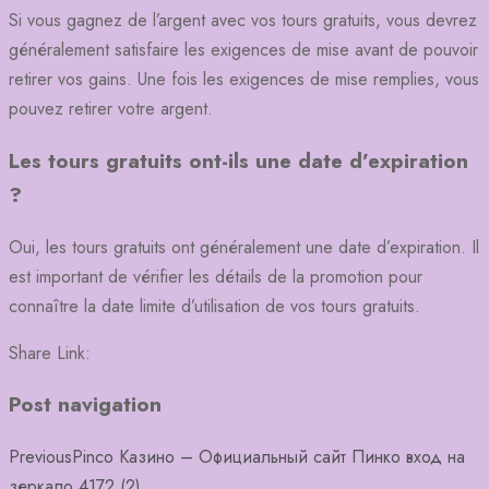
Si vous gagnez de l’argent avec vos tours gratuits, vous devrez
généralement satisfaire les exigences de mise avant de pouvoir
retirer vos gains. Une fois les exigences de mise remplies, vous
pouvez retirer votre argent.
Les tours gratuits ont-ils une date d’expiration
?
Oui, les tours gratuits ont généralement une date d’expiration. Il
est important de vérifier les détails de la promotion pour
connaître la date limite d’utilisation de vos tours gratuits.
Share Link:
Post navigation
Previous
Pinco Казино – Официальный сайт Пинко вход на
зеркало.4172 (2)