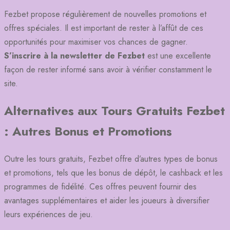
Fezbet propose régulièrement de nouvelles promotions et
offres spéciales. Il est important de rester à l’affût de ces
opportunités pour maximiser vos chances de gagner.
S’inscrire à la newsletter de Fezbet
est une excellente
façon de rester informé sans avoir à vérifier constamment le
site.
Alternatives aux Tours Gratuits Fezbet
: Autres Bonus et Promotions
Outre les tours gratuits, Fezbet offre d’autres types de bonus
et promotions, tels que les bonus de dépôt, le cashback et les
programmes de fidélité. Ces offres peuvent fournir des
avantages supplémentaires et aider les joueurs à diversifier
leurs expériences de jeu.