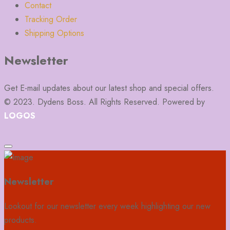
Contact
Tracking Order
Shipping Options
Newsletter
Get E-mail updates about our latest shop and special offers.
© 2023. Dydens Boss. All Rights Reserved. Powered by
LOGOS
Newsletter
Lookout for our newsletter every week highlighting our new
products.