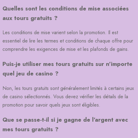
Quelles sont les conditions de mise associées
aux tours gratuits ?
Les conditions de mise varient selon la promotion. Il est
essentiel de lire les termes et conditions de chaque offre pour
comprendre les exigences de mise et les plafonds de gains.
Puis-je utiliser mes tours gratuits sur n’importe
quel jeu de casino ?
Non, les tours gratuits sont généralement limités à certains jeux
de casino sélectionnés. Vous devez vérifier les détails de la
promotion pour savoir quels jeux sont éligibles.
Que se passe-t-il si je gagne de l’argent avec
mes tours gratuits ?