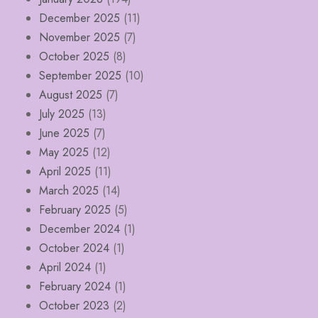
December 2025
(11)
November 2025
(7)
October 2025
(8)
September 2025
(10)
August 2025
(7)
July 2025
(13)
June 2025
(7)
May 2025
(12)
April 2025
(11)
March 2025
(14)
February 2025
(5)
December 2024
(1)
October 2024
(1)
April 2024
(1)
February 2024
(1)
October 2023
(2)