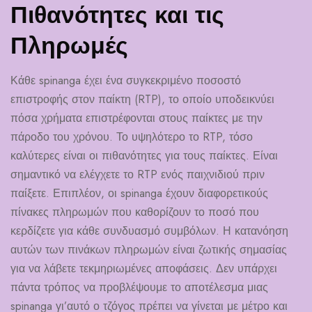
Πιθανότητες και τις
Πληρωμές
Κάθε spinanga έχει ένα συγκεκριμένο ποσοστό
επιστροφής στον παίκτη (RTP), το οποίο υποδεικνύει
πόσα χρήματα επιστρέφονται στους παίκτες με την
πάροδο του χρόνου. Το υψηλότερο το RTP, τόσο
καλύτερες είναι οι πιθανότητες για τους παίκτες. Είναι
σημαντικό να ελέγχετε το RTP ενός παιχνιδιού πριν
παίξετε. Επιπλέον, οι spinanga έχουν διαφορετικούς
πίνακες πληρωμών που καθορίζουν το ποσό που
κερδίζετε για κάθε συνδυασμό συμβόλων. Η κατανόηση
αυτών των πινάκων πληρωμών είναι ζωτικής σημασίας
για να λάβετε τεκμηριωμένες αποφάσεις. Δεν υπάρχει
πάντα τρόπος να προβλέψουμε το αποτέλεσμα μιας
spinanga γι’αυτό ο τζόγος πρέπει να γίνεται με μέτρο και