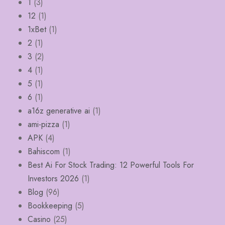
1
(3)
12
(1)
1xBet
(1)
2
(1)
3
(2)
4
(1)
5
(1)
6
(1)
a16z generative ai
(1)
ami-pizza
(1)
APK
(4)
Bahiscom
(1)
Best Ai For Stock Trading: 12 Powerful Tools For
Investors 2026
(1)
Blog
(96)
Bookkeeping
(5)
Casino
(25)