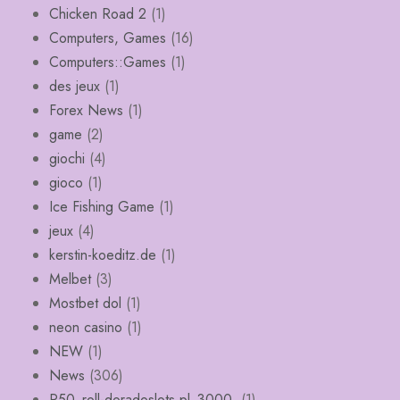
Chicken Road 2
(1)
Computers, Games
(16)
Computers::Games
(1)
des jeux
(1)
Forex News
(1)
game
(2)
giochi
(4)
gioco
(1)
Ice Fishing Game
(1)
jeux
(4)
kerstin-koeditz.de
(1)
Melbet
(3)
Mostbet dol
(1)
neon casino
(1)
NEW
(1)
News
(306)
P50_roll-doradoslots.pl_3000.
(1)