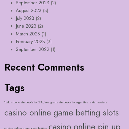
September 2023
(2)
August 2023
(3)
July 2023
(2)
June 2023
(2)
March 2023
(1)
February 2023
(3)
September 2022
(1)
Recent Comments
Tags
1xslots bono sin depósito
25 giros gratis sin deposito argentina
avia masters
casino online game betting slots
casino online pin up
casino online game slots betting