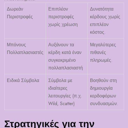
Δωρεάν
Επιπλέον
Δυνατότητα
Περιστροφές
περιστροφές
κέρδους χωρίς
χωρίς χρέωση
επιπλέον
κόστος.
Μπόνους
Αυξάνουν τα
Μεγαλύτερες
Πολλαπλασιαστές
κέρδη κατά έναν
πιθανές
συγκεκριμένο
πληρωμές.
πολλαπλασιαστή
Ειδικά Σύμβολα
Σύμβολα με
Βοηθούν στη
ιδιαίτερες
δημιουργία
λειτουργίες (π.χ.
κερδοφόρων
Wild, Scatter)
συνδυασμών.
Στρατηγικές για την