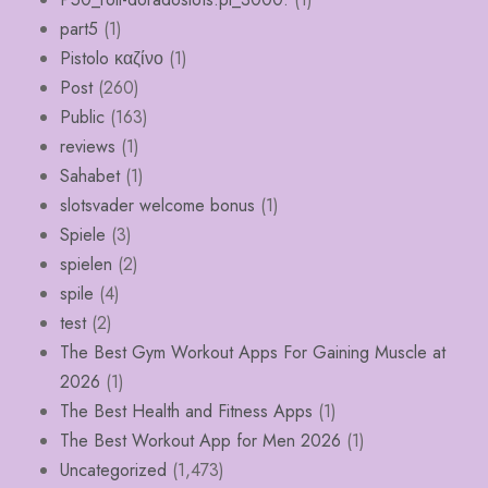
part5
(1)
Pistolo καζίνο
(1)
Post
(260)
Public
(163)
reviews
(1)
Sahabet
(1)
slotsvader welcome bonus
(1)
Spiele
(3)
spielen
(2)
spile
(4)
test
(2)
The Best Gym Workout Apps For Gaining Muscle at
2026
(1)
The Best Health and Fitness Apps
(1)
The Best Workout App for Men 2026
(1)
Uncategorized
(1,473)