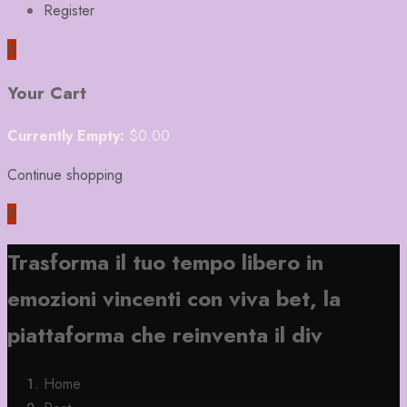
Register
0
Your Cart
Currently Empty:
$
0.00
Continue shopping
0
Trasforma il tuo tempo libero in
emozioni vincenti con viva bet, la
piattaforma che reinventa il div
Home