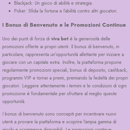
Blackjack: Un gioco di abilità e strategia.
Poker: Sfida la fortuna e l’abilità contro altri giocatori.
I Bonus di Benvenuto e le Promozioni Continue
Uno dei punti di forza di
viva bet
è la generosità delle
promozioni offerte ai propri utenti. Il bonus di benvenuto, in
particolare, rappresenta un’opportunità allettante per iniziare a
giocare con un capitale extra. Inoltre, la piattaforma propone
regolarmente promozioni speciali, bonus di deposito, cashback,
programmi VIP e tornei a premi, premiando la fedeltà dei propri
giocatori. Leggere attentamente i termini e le condizioni di ogni
promozione è fondamentale per sfruttare al meglio queste
opportunità.
I bonus di benvenuto sono concepiti per incentivare nuovi
utenti a provare la piattaforma e scoprire l’ampia gamma di
giochi e scommesse disponibili. Le promozioni continue,