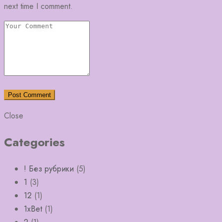
next time I comment.
Close
Categories
! Без рубрики
(5)
1
(3)
12
(1)
1xBet
(1)