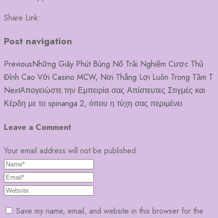
Share Link:
Post navigation
Previous
Những Giây Phút Bùng Nổ Trải Nghiệm Cược Thủ
Đỉnh Cao Với Casino MCW, Nơi Thắng Lợi Luôn Trong Tầm T
Next
Απογειώστε την Εμπειρία σας Απίστευτες Στιγμές και
Κέρδη με το spinanga 2, όπου η τύχη σας περιμένει
Leave a Comment
Your email address will not be published.
Save my name, email, and website in this browser for the