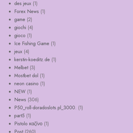
des jeux
(1)
Forex News
(1)
game
(2)
giochi
(4)
gioco
(1)
Ice Fishing Game
(1)
jeux
(4)
kerstin-koeditz.de
(1)
Melbet
(3)
Mostbet dol
(1)
neon casino
(1)
NEW
(1)
News
(306)
P50_roll-doradoslots.pl_3000.
(1)
part5
(1)
Pistolo καζίνο
(1)
Post
(260)