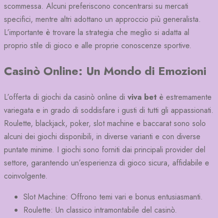
scommessa. Alcuni preferiscono concentrarsi su mercati
specifici, mentre altri adottano un approccio più generalista.
L’importante è trovare la strategia che meglio si adatta al
proprio stile di gioco e alle proprie conoscenze sportive.
Casinò Online: Un Mondo di Emozioni
L’offerta di giochi da casinò online di
viva bet
è estremamente
variegata e in grado di soddisfare i gusti di tutti gli appassionati.
Roulette, blackjack, poker, slot machine e baccarat sono solo
alcuni dei giochi disponibili, in diverse varianti e con diverse
puntate minime. I giochi sono forniti dai principali provider del
settore, garantendo un’esperienza di gioco sicura, affidabile e
coinvolgente.
Slot Machine: Offrono temi vari e bonus entusiasmanti.
Roulette: Un classico intramontabile del casinò.