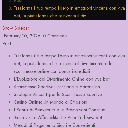
Post
Trasforma il tuo tempo libero in emozioni vincenti con viva
bet, la piattaforma che reinventa il div
Show Sidebar
February 10, 2026
0 Comments
Post
Trasforma il tuo tempo libero in emozioni vincenti con viva
bet, la piattaforma che reinventa il divertimento e le
scommesse online con bonus incredibili.
L’Evoluzione del Divertimento Online con viva bet
Scommesse Sportive: Passione e Adrenalina
Strategie Vincenti per le Scommesse Sportive
Casinò Online: Un Mondo di Emozioni
I Bonus di Benvenuto e le Promozioni Continue
Sicurezza e Affidabilità: Le Priorità di viva bet
Metodi di Pagamento Sicuri e Convenienti