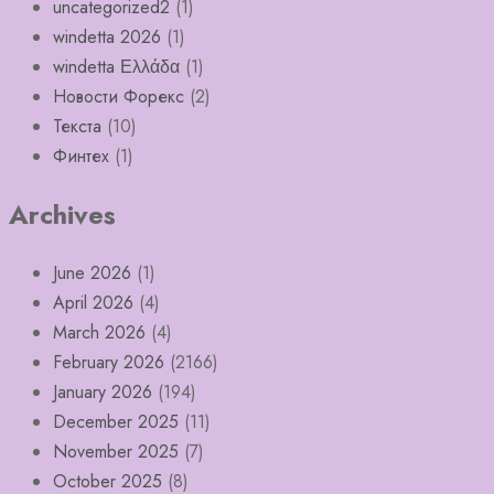
uncategorized2
(1)
windetta 2026
(1)
windetta Ελλάδα
(1)
Новости Форекс
(2)
Текста
(10)
Финтех
(1)
Archives
June 2026
(1)
April 2026
(4)
March 2026
(4)
February 2026
(2166)
January 2026
(194)
December 2025
(11)
November 2025
(7)
October 2025
(8)