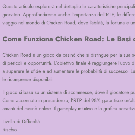
Questo articolo esplorerà nel dettaglio le caratteristiche principal
giocatori. Approfondiremo anche l’importanza dell’RTP, le differenze
viaggio nel mondo di Chicken Road, dove l’abilità, la fortuna e u
Come Funziona Chicken Road: Le Basi 
Chicken Road è un gioco da casinò che si distingue per la sua se
di pericoli e opportunità. L’obiettivo finale è raggiungere l’uovo 
a superare le sfide e ad aumentare le probabilità di successo. La s
le ricompense disponibili.
Il gioco si basa su un sistema di scommesse, dove il giocatore pu
Come accennato in precedenza, l’RTP del 98% garantisce un’alta 
amanti del casinò online. Il gameplay intuitivo e la grafica accat
Livello di Difficoltà
Rischio