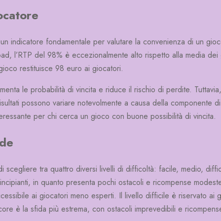
ocatore
 è un indicatore fondamentale per valutare la convenienza di un gi
oad, l’RTP del 98% è eccezionalmente alto rispetto alla media dei 
ioco restituisce 98 euro ai giocatori.
ta le probabilità di vincita e riduce il rischio di perdite. Tuttavia
risultati possono variare notevolmente a causa della componente d
essante per chi cerca un gioco con buone possibilità di vincita.
ide
scegliere tra quattro diversi livelli di difficoltà: facile, medio, dif
i principianti, in quanto presenta pochi ostacoli e ricompense modes
bile ai giocatori meno esperti. Il livello difficile è riservato ai 
hardcore è la sfida più estrema, con ostacoli imprevedibili e ricomp