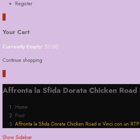
Register
0
Your Cart
Currently Empty:
$
0.00
Continue shopping
0
Affronta la Sfida Dorata Chicken Road
Home
Post
Affronta la Sfida Dorata Chicken Road e Vinci con un RT
Show Sidebar