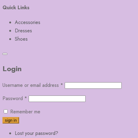
Quick Links
Accessories
Dresses
Shoes
Login
Username or email address
*
Password
*
Remember me
Lost your password?