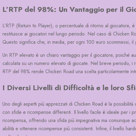
L’RTP del 98%: Un Vantaggio per il Gi
L’RTP (Return to Player), o percentuale di ritorno al giocatore,
restituisce ai giocatori nel lungo periodo. Nel caso di Chicken R
Questo significa che, in media, per ogni 100 euro scommessi, il g
Un RTP elevato è un chiaro vantaggio per il giocatore, poiché aumen
calcolata su un numero elevato di giocate. Nel breve periodo, i 
RTP del 98% rende Chicken Road una scelta particolarmente inter
I Diversi Livelli di Difficoltà e le loro Sf
Uno degli aspetti più apprezzati di Chicken Road è la possibilità di 
con sfide e ricompense differenti. Il livello facile è ideale per 
ricompensa, offrendo una sfida più impegnativa ma comunque accessi
abilità e ottenere ricompense più consistenti. Infine, il livello 