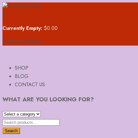
0
Currently Empty:
$
0.00
Continue shopping
SHOP
BLOG
CONTACT US
WHAT ARE YOU LOOKING FOR?
Search