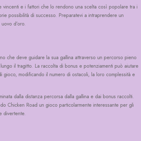
 vincenti e i fattori che lo rendono una scelta così popolare tra i
oprie possibilità di successo. Preparatevi a intraprendere un
o uovo d’oro.
ino che deve guidare la sua gallina attraverso un percorso pieno
 lungo il tragitto. La raccolta di bonus e potenziamenti può aiutare
di gioco, modificando il numero di ostacoli, la loro complessità e
nata dalla distanza percorsa dalla gallina e dai bonus raccolti.
do Chicken Road un gioco particolarmente interessante per gli
e divertente.