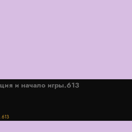
ация и начало игры.613
ы.613