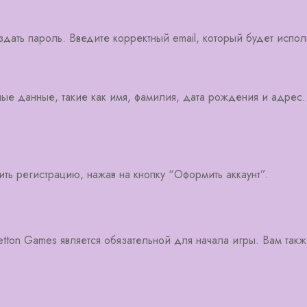
здать пароль. Введите корректный email, который будет исполь
ые данные, такие как имя, фамилия, дата рождения и адрес. 
ь регистрацию, нажав на кнопку “Оформить аккаунт”.
etton Games является обязательной для начала игры. Вам такж