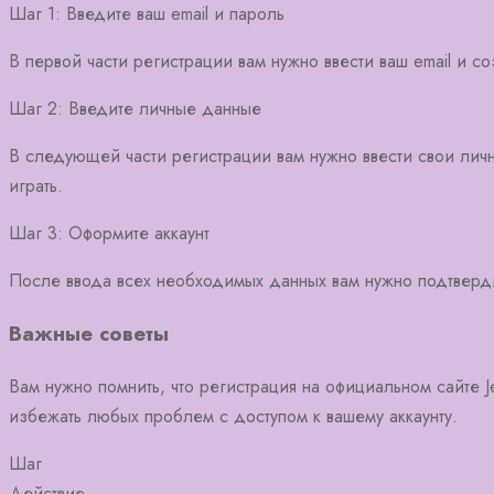
Шаг 1: Введите ваш email и пароль
В первой части регистрации вам нужно ввести ваш email и со
Шаг 2: Введите личные данные
В следующей части регистрации вам нужно ввести свои личн
играть.
Шаг 3: Оформите аккаунт
После ввода всех необходимых данных вам нужно подтвердит
Важные советы
Вам нужно помнить, что регистрация на официальном сайте J
избежать любых проблем с доступом к вашему аккаунту.
Шаг
Действие