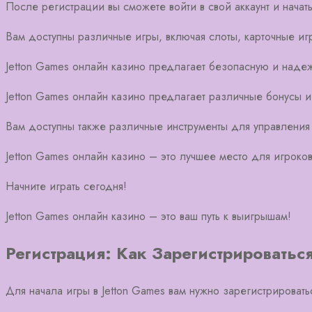
После регистрации вы сможете войти в свой аккаунт и начат
Вам доступны различные игры, включая слоты, карточные игры
Jetton Games онлайн казино предлагает безопасную и наде
Jetton Games онлайн казино предлагает различные бонусы и а
Вам доступны также различные инструменты для управления 
Jetton Games онлайн казино – это лучшее место для игроко
Начните играть сегодня!
Jetton Games онлайн казино – это ваш путь к выигрышам!
Регистрация: Как Зарегистрироваться
Для начала игры в Jetton Games вам нужно зарегистрировать