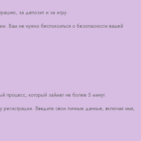
трацию, за депозит и за игру.
ии. Вам не нужно беспокоиться о безопасности вашей
ый процесс, который займет не более 5 минут.
цу регистрации. Введите свои личные данные, включая имя,