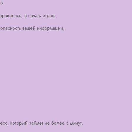
о.
равилась, и начать играть.
зопасность вашей информации.
есс, который займет не более 5 минут.