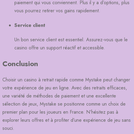
paiement qui vous conviennent. Plus il y a d’options, plus
vous pourrez retirer vos gains rapidement.
Service client
Un bon service client est essentiel. Assurez-vous que le
casino offre un support réactif et accessible.
Conclusion
Choisir un casino à retrait rapide comme Mystake peut changer
votre expérience de jeu en ligne. Avec des retraits efficaces,
une variété de méthodes de paiement et une excellente
sélection de jeux, Mystake se positionne comme un choix de
premier plan pour les joueurs en France. N’hésitez pas à
explorer leurs offres et à profiter d’une expérience de jeu sans
souci.