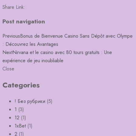
Share Link:
Post navigation
Previous
Bonus de Bienvenue Casino Sans Dépôt avec Olympe
: Découvrez les Avantages
Next
Nirvana et le casino avec 80 tours gratuits : Une
expérience de jeu inoubliable
Close
Categories
! Без рубрики
(5)
1
(3)
12
(1)
1xBet
(1)
2
(1)