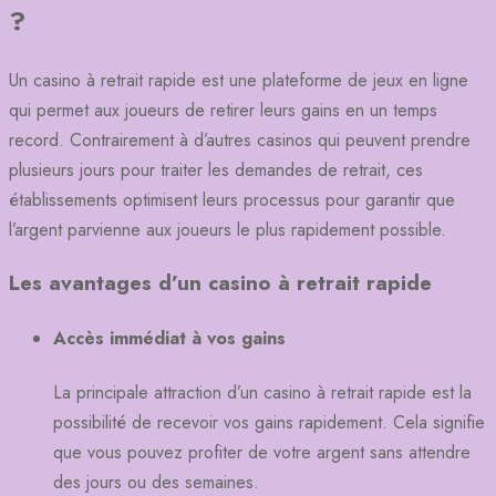
?
Un casino à retrait rapide est une plateforme de jeux en ligne
qui permet aux joueurs de retirer leurs gains en un temps
record. Contrairement à d’autres casinos qui peuvent prendre
plusieurs jours pour traiter les demandes de retrait, ces
établissements optimisent leurs processus pour garantir que
l’argent parvienne aux joueurs le plus rapidement possible.
Les avantages d’un casino à retrait rapide
Accès immédiat à vos gains
La principale attraction d’un casino à retrait rapide est la
possibilité de recevoir vos gains rapidement. Cela signifie
que vous pouvez profiter de votre argent sans attendre
des jours ou des semaines.