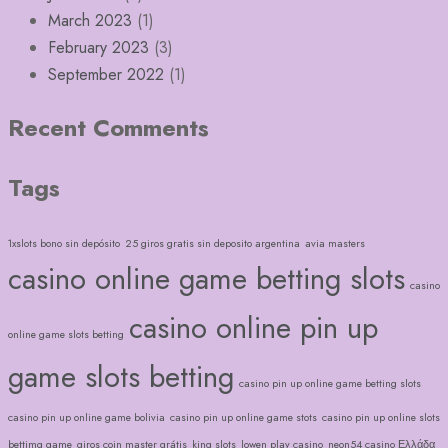
March 2023
(1)
February 2023
(3)
September 2022
(1)
Recent Comments
Tags
1xslots bono sin depósito
25 giros gratis sin deposito argentina
avia masters
casino online game betting slots
casino
casino online pin up
online game slots betting
game slots betting
casino pin up online game betting slots
casino pin up online game bolivia
casino pin up online game stots
casino pin up online slots
bettimg game
giros coin master grátis
king slots
lowen play casino
neon54 casino Ελλάδα