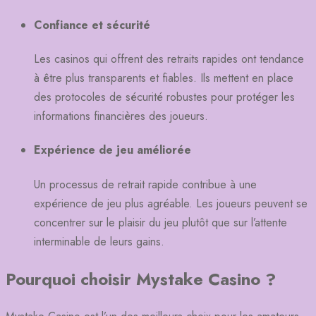
Confiance et sécurité
Les casinos qui offrent des retraits rapides ont tendance
à être plus transparents et fiables. Ils mettent en place
des protocoles de sécurité robustes pour protéger les
informations financières des joueurs.
Expérience de jeu améliorée
Un processus de retrait rapide contribue à une
expérience de jeu plus agréable. Les joueurs peuvent se
concentrer sur le plaisir du jeu plutôt que sur l’attente
interminable de leurs gains.
Pourquoi choisir Mystake Casino ?