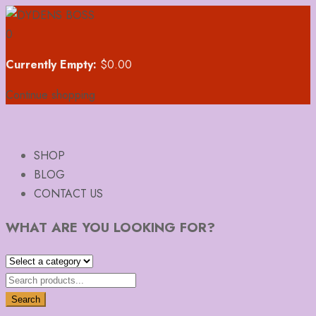
0
Currently Empty:
$
0.00
Continue shopping
SHOP
BLOG
CONTACT US
WHAT ARE YOU LOOKING FOR?
Search