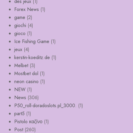
des jeux
(1)
Forex News
(1)
game
(2)
giochi
(4)
gioco
(1)
Ice Fishing Game
(1)
jeux
(4)
kerstin-koeditz.de
(1)
Melbet
(3)
Mostbet dol
(1)
neon casino
(1)
NEW
(1)
News
(306)
P50_roll-doradoslots.pl_3000.
(1)
part5
(1)
Pistolo καζίνο
(1)
Post
(260)