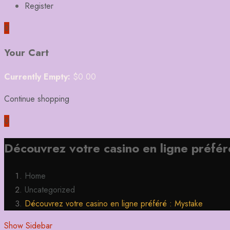
Register
0
Your Cart
Currently Empty:
$
0.00
Continue shopping
0
Découvrez votre casino en ligne préfé
Home
Uncategorized
Découvrez votre casino en ligne préféré : Mystake
Show Sidebar