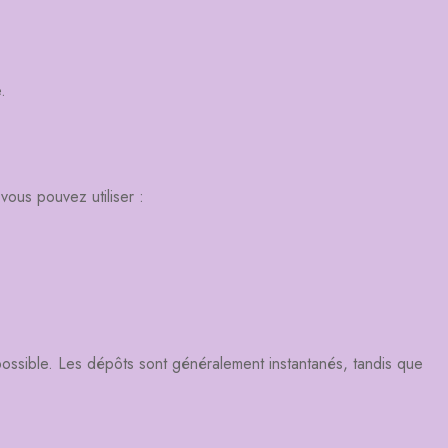
.
vous pouvez utiliser :
ossible. Les dépôts sont généralement instantanés, tandis que