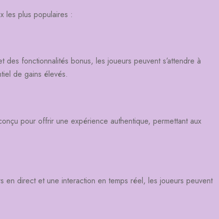
x les plus populaires :
 des fonctionnalités bonus, les joueurs peuvent s’attendre à
iel de gains élevés.
 conçu pour offrir une expérience authentique, permettant aux
 en direct et une interaction en temps réel, les joueurs peuvent