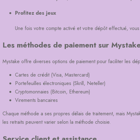
Profitez des jeux
Une fois votre compte activé et votre dépôt effectué, vous 
Les méthodes de paiement sur Mystak
Mystake offre diverses options de paiement pour faciliter les dé
Cartes de crédit (Visa, Mastercard)
Portefeuilles électroniques (Skrill, Neteller)
Cryptomonnaies (Bitcoin, Ethereum)
Virements bancaires
Chaque méthode a ses propres délais de traitement, mais Mystake
les retraits peuvent varier selon la méthode choisie.
Service client et assistance