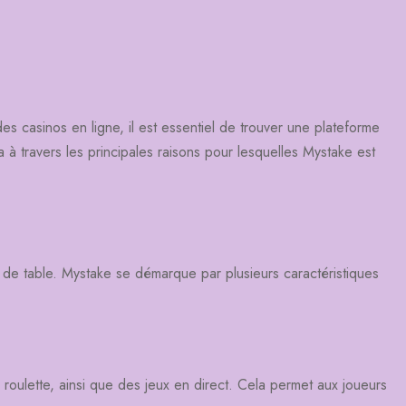
des casinos en ligne, il est essentiel de trouver une plateforme
 à travers les principales raisons pour lesquelles Mystake est
x de table. Mystake se démarque par plusieurs caractéristiques
oulette, ainsi que des jeux en direct. Cela permet aux joueurs