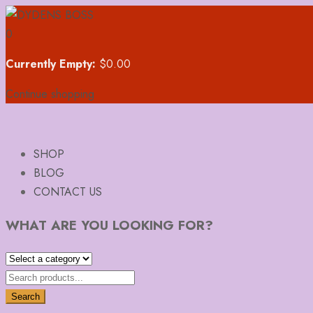
0
Currently Empty:
$
0.00
Continue shopping
SHOP
BLOG
CONTACT US
WHAT ARE YOU LOOKING FOR?
Search