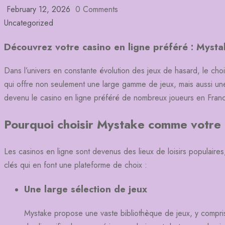
February 12, 2026
0 Comments
Uncategorized
Découvrez votre casino en ligne préféré : Myst
Dans l’univers en constante évolution des jeux de hasard, le cho
qui offre non seulement une large gamme de jeux, mais aussi une e
devenu le casino en ligne préféré de nombreux joueurs en Fran
Pourquoi choisir Mystake comme votre c
Les casinos en ligne sont devenus des lieux de loisirs populaires
clés qui en font une plateforme de choix :
Une large sélection de jeux
Mystake propose une vaste bibliothèque de jeux, y compris 