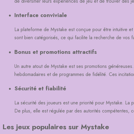
de diversifier leurs expériences de jeu et de trouver des 
Interface conviviale
La plateforme de Mystake est conçue pour être intuitive et
sont bien catégorisés, ce qui facilite la recherche de vos f
Bonus et promotions attractifs
Un autre atout de Mystake est ses promotions généreuses. 
hebdomadaires et de programmes de fidélité. Ces incitatio
Sécurité et fiabilité
La sécurité des joueurs est une priorité pour Mystake. La p
De plus, elle est régulée par des autorités compétentes, c
Les jeux populaires sur Mystake