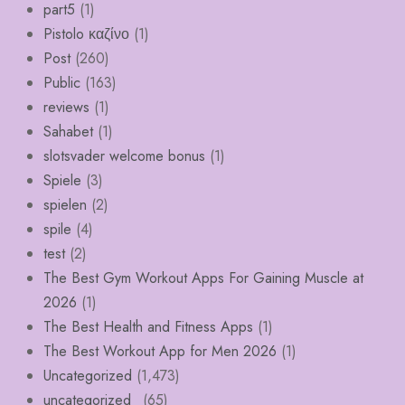
part5
(1)
Pistolo καζίνο
(1)
Post
(260)
Public
(163)
reviews
(1)
Sahabet
(1)
slotsvader welcome bonus
(1)
Spiele
(3)
spielen
(2)
spile
(4)
test
(2)
The Best Gym Workout Apps For Gaining Muscle at
2026
(1)
The Best Health and Fitness Apps
(1)
The Best Workout App for Men 2026
(1)
Uncategorized
(1,473)
uncategorized_
(65)