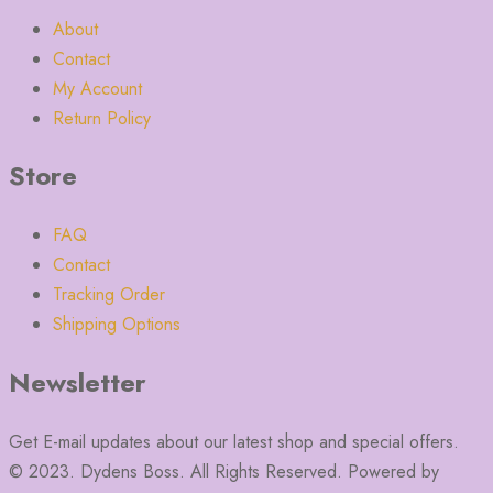
About
Contact
My Account
Return Policy
Store
FAQ
Contact
Tracking Order
Shipping Options
Newsletter
Get E-mail updates about our latest shop and special offers.
© 2023. Dydens Boss. All Rights Reserved. Powered by