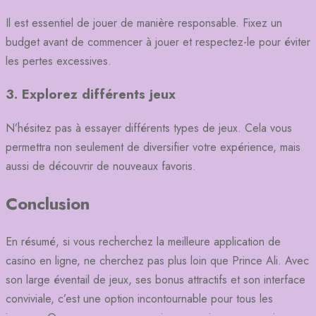
Il est essentiel de jouer de manière responsable. Fixez un
budget avant de commencer à jouer et respectez-le pour éviter
les pertes excessives.
3. Explorez différents jeux
N’hésitez pas à essayer différents types de jeux. Cela vous
permettra non seulement de diversifier votre expérience, mais
aussi de découvrir de nouveaux favoris.
Conclusion
En résumé, si vous recherchez la meilleure application de
casino en ligne, ne cherchez pas plus loin que Prince Ali. Avec
son large éventail de jeux, ses bonus attractifs et son interface
conviviale, c’est une option incontournable pour tous les