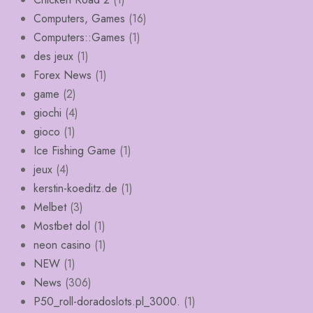
Computers, Games
(16)
Computers::Games
(1)
des jeux
(1)
Forex News
(1)
game
(2)
giochi
(4)
gioco
(1)
Ice Fishing Game
(1)
jeux
(4)
kerstin-koeditz.de
(1)
Melbet
(3)
Mostbet dol
(1)
neon casino
(1)
NEW
(1)
News
(306)
P50_roll-doradoslots.pl_3000.
(1)