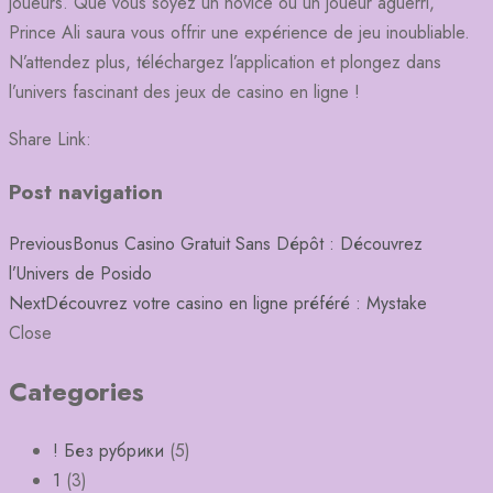
joueurs. Que vous soyez un novice ou un joueur aguerri,
Prince Ali saura vous offrir une expérience de jeu inoubliable.
N’attendez plus, téléchargez l’application et plongez dans
l’univers fascinant des jeux de casino en ligne !
Share Link:
Post navigation
Previous
Bonus Casino Gratuit Sans Dépôt : Découvrez
l’Univers de Posido
Next
Découvrez votre casino en ligne préféré : Mystake
Close
Categories
! Без рубрики
(5)
1
(3)