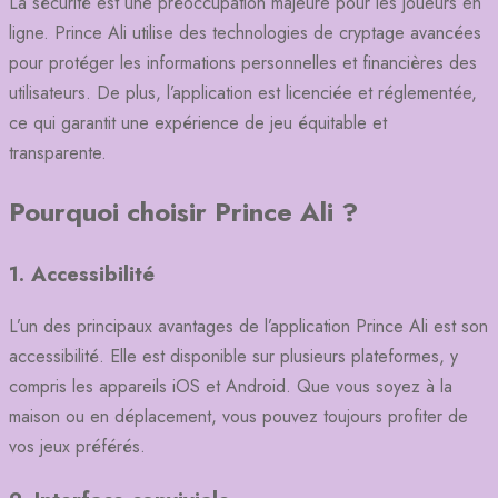
La sécurité est une préoccupation majeure pour les joueurs en
ligne. Prince Ali utilise des technologies de cryptage avancées
pour protéger les informations personnelles et financières des
utilisateurs. De plus, l’application est licenciée et réglementée,
ce qui garantit une expérience de jeu équitable et
transparente.
Pourquoi choisir Prince Ali ?
1. Accessibilité
L’un des principaux avantages de l’application Prince Ali est son
accessibilité. Elle est disponible sur plusieurs plateformes, y
compris les appareils iOS et Android. Que vous soyez à la
maison ou en déplacement, vous pouvez toujours profiter de
vos jeux préférés.