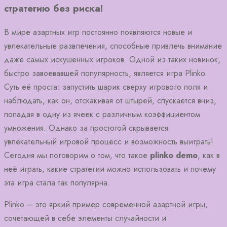
стратегию без риска!
В мире азартных игр постоянно появляются новые и
увлекательные развлечения, способные привлечь внимание
даже самых искушенных игроков. Одной из таких новинок,
быстро завоевавшей популярность, является игра Plinko.
Суть её проста: запустить шарик сверху игрового поля и
наблюдать, как он, отскакивая от штырей, спускается вниз,
попадая в одну из ячеек с различным коэффициентом
умножения. Однако за простотой скрывается
увлекательный игровой процесс и возможность выиграть!
Сегодня мы поговорим о том, что такое
plinko demo
, как в
неё играть, какие стратегии можно использовать и почему
эта игра стала так популярна.
Plinko – это яркий пример современной азартной игры,
сочетающей в себе элементы случайности и