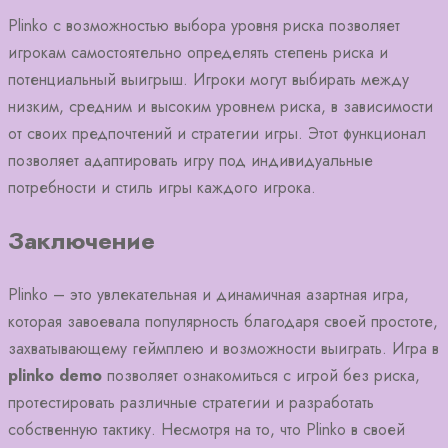
Plinko с возможностью выбора уровня риска позволяет
игрокам самостоятельно определять степень риска и
потенциальный выигрыш. Игроки могут выбирать между
низким, средним и высоким уровнем риска, в зависимости
от своих предпочтений и стратегии игры. Этот функционал
позволяет адаптировать игру под индивидуальные
потребности и стиль игры каждого игрока.
Заключение
Plinko – это увлекательная и динамичная азартная игра,
которая завоевала популярность благодаря своей простоте,
захватывающему геймплею и возможности выиграть. Игра в
plinko demo
позволяет ознакомиться с игрой без риска,
протестировать различные стратегии и разработать
собственную тактику. Несмотря на то, что Plinko в своей