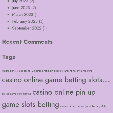
July 2023
(2)
June 2023
(2)
March 2023
(1)
February 2023
(3)
September 2022
(1)
Recent Comments
Tags
1xslots bono sin depósito
25 giros gratis sin deposito argentina
avia masters
casino online game betting slots
casino
casino online pin up
online game slots betting
game slots betting
casino pin up online game betting slots