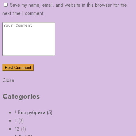
Save my name, email, and website in this browser for the
next time I comment.
Close
Categories
! Без рубрики
(5)
1
(3)
12
(1)