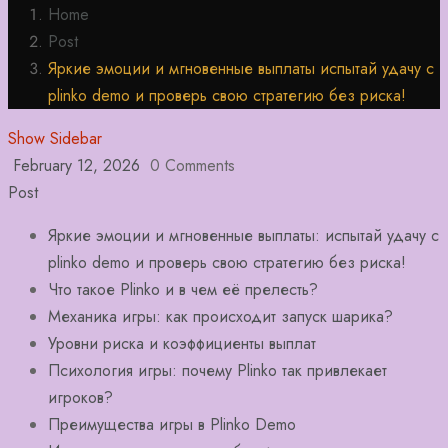
Home
Post
Яркие эмоции и мгновенные выплаты испытай удачу с
plinko demo и проверь свою стратегию без риска!
Show Sidebar
February 12, 2026
0 Comments
Post
Яркие эмоции и мгновенные выплаты: испытай удачу с
plinko demo и проверь свою стратегию без риска!
Что такое Plinko и в чем её прелесть?
Механика игры: как происходит запуск шарика?
Уровни риска и коэффициенты выплат
Психология игры: почему Plinko так привлекает
игроков?
Преимущества игры в Plinko Demo