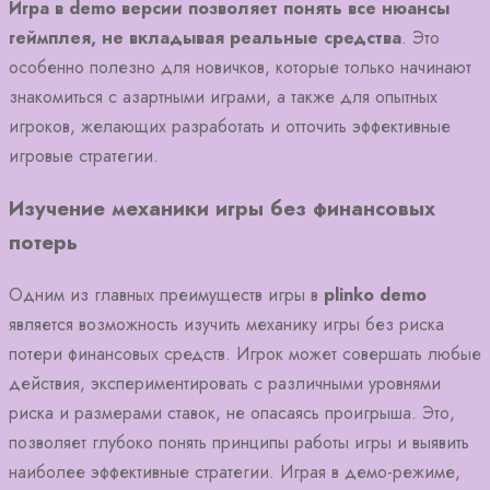
Игра в demo версии позволяет понять все нюансы
геймплея, не вкладывая реальные средства
. Это
особенно полезно для новичков, которые только начинают
знакомиться с азартными играми, а также для опытных
игроков, желающих разработать и отточить эффективные
игровые стратегии.
Изучение механики игры без финансовых
потерь
Одним из главных преимуществ игры в
plinko demo
является возможность изучить механику игры без риска
потери финансовых средств. Игрок может совершать любые
действия, экспериментировать с различными уровнями
риска и размерами ставок, не опасаясь проигрыша. Это,
позволяет глубоко понять принципы работы игры и выявить
наиболее эффективные стратегии. Играя в демо-режиме,