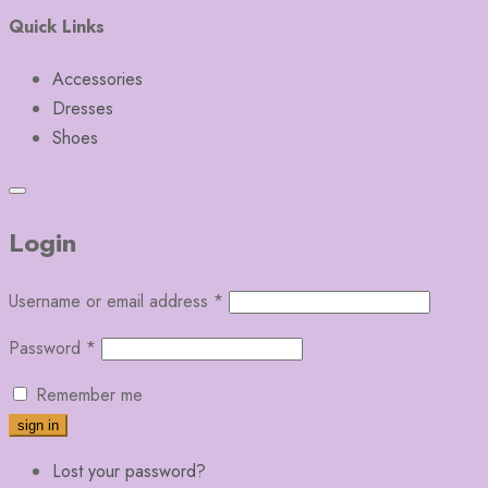
Quick Links
Accessories
Dresses
Shoes
Login
Username or email address
*
Password
*
Remember me
Lost your password?