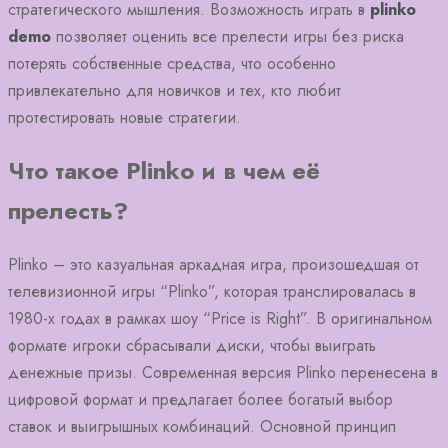
стратегического мышления. Возможность играть в
plinko
demo
позволяет оценить все прелести игры без риска
потерять собственные средства, что особенно
привлекательно для новичков и тех, кто любит
протестировать новые стратегии.
Что такое Plinko и в чем её
прелесть?
Plinko – это казуальная аркадная игра, произошедшая от
телевизионной игры “Plinko”, которая транслировалась в
1980-х годах в рамках шоу “Price is Right”. В оригинальном
формате игроки сбрасывали диски, чтобы выиграть
денежные призы. Современная версия Plinko перенесена в
цифровой формат и предлагает более богатый выбор
ставок и выигрышных комбинаций. Основной принцип