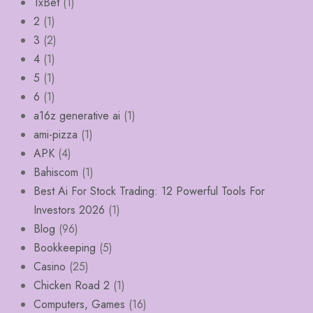
1xBet
(1)
2
(1)
3
(2)
4
(1)
5
(1)
6
(1)
a16z generative ai
(1)
ami-pizza
(1)
APK
(4)
Bahiscom
(1)
Best Ai For Stock Trading: 12 Powerful Tools For
Investors 2026
(1)
Blog
(96)
Bookkeeping
(5)
Casino
(25)
Chicken Road 2
(1)
Computers, Games
(16)