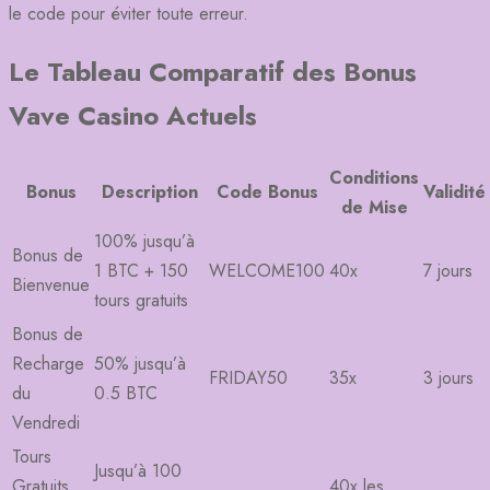
le code pour éviter toute erreur.
Le Tableau Comparatif des Bonus
Vave Casino Actuels
Conditions
Bonus
Description
Code Bonus
Validité
de Mise
100% jusqu’à
Bonus de
1 BTC + 150
WELCOME100
40x
7 jours
Bienvenue
tours gratuits
Bonus de
Recharge
50% jusqu’à
FRIDAY50
35x
3 jours
du
0.5 BTC
Vendredi
Tours
Jusqu’à 100
Gratuits
40x les