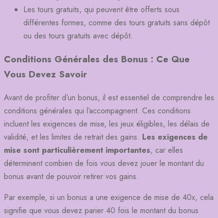
Les tours gratuits, qui peuvent être offerts sous
différentes formes, comme des tours gratuits sans dépôt
ou des tours gratuits avec dépôt.
Conditions Générales des Bonus : Ce Que
Vous Devez Savoir
Avant de profiter d’un bonus, il est essentiel de comprendre les
conditions générales qui l’accompagnent. Ces conditions
incluent les exigences de mise, les jeux éligibles, les délais de
validité, et les limites de retrait des gains.
Les exigences de
mise sont particulièrement importantes
, car elles
déterminent combien de fois vous devez jouer le montant du
bonus avant de pouvoir retirer vos gains.
Par exemple, si un bonus a une exigence de mise de 40x, cela
signifie que vous devez parier 40 fois le montant du bonus