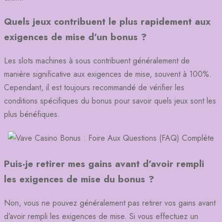
Quels jeux contribuent le plus rapidement aux
exigences de mise d’un bonus ?
Les slots machines à sous contribuent généralement de
manière significative aux exigences de mise, souvent à 100%.
Cependant, il est toujours recommandé de vérifier les
conditions spécifiques du bonus pour savoir quels jeux sont les
plus bénéfiques.
Puis-je retirer mes gains avant d’avoir rempli
les exigences de mise du bonus ?
Non, vous ne pouvez généralement pas retirer vos gains avant
d’avoir rempli les exigences de mise. Si vous effectuez un