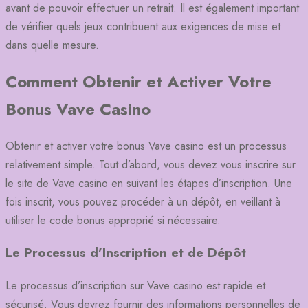
avant de pouvoir effectuer un retrait. Il est également important
de vérifier quels jeux contribuent aux exigences de mise et
dans quelle mesure.
Comment Obtenir et Activer Votre
Bonus Vave Casino
Obtenir et activer votre bonus Vave casino est un processus
relativement simple. Tout d’abord, vous devez vous inscrire sur
le site de Vave casino en suivant les étapes d’inscription. Une
fois inscrit, vous pouvez procéder à un dépôt, en veillant à
utiliser le code bonus approprié si nécessaire.
Le Processus d’Inscription et de Dépôt
Le processus d’inscription sur Vave casino est rapide et
sécurisé. Vous devrez fournir des informations personnelles de