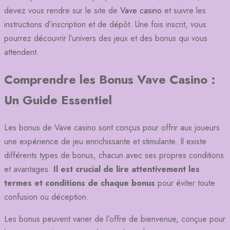
devez vous rendre sur le site de
Vave casino
et suivre les
instructions d’inscription et de dépôt. Une fois inscrit, vous
pourrez découvrir l’univers des jeux et des bonus qui vous
attendent.
Comprendre les Bonus Vave Casino :
Un Guide Essentiel
Les bonus de Vave casino sont conçus pour offrir aux joueurs
une expérience de jeu enrichissante et stimulante. Il existe
différents types de bonus, chacun avec ses propres conditions
et avantages.
Il est crucial de lire attentivement les
termes et conditions de chaque bonus
pour éviter toute
confusion ou déception.
Les bonus peuvent varier de l’offre de bienvenue, conçue pour