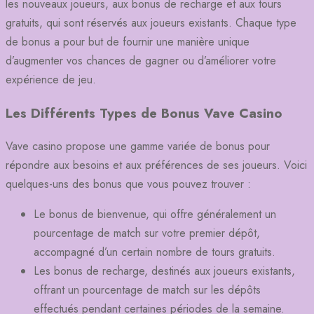
les nouveaux joueurs, aux bonus de recharge et aux tours
gratuits, qui sont réservés aux joueurs existants. Chaque type
de bonus a pour but de fournir une manière unique
d’augmenter vos chances de gagner ou d’améliorer votre
expérience de jeu.
Les Différents Types de Bonus Vave Casino
Vave casino propose une gamme variée de bonus pour
répondre aux besoins et aux préférences de ses joueurs. Voici
quelques-uns des bonus que vous pouvez trouver :
Le bonus de bienvenue, qui offre généralement un
pourcentage de match sur votre premier dépôt,
accompagné d’un certain nombre de tours gratuits.
Les bonus de recharge, destinés aux joueurs existants,
offrant un pourcentage de match sur les dépôts
effectués pendant certaines périodes de la semaine.