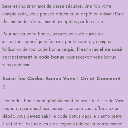
base et choisir un mot de passe sécurisé. Une fois votre
compte créé, vous pouvez effectuer un dépôt en utilisant l’une
des méthodes de paiement acceptées par le casino.
Pour activer votre bonus, assurez-vous de suivre les
instructions spécifiques fournies par le casino, y compris
l’utilisation de tout code bonus requis.
Il est crucial de saisir
correctement le code bonus
pour recevoir votre bonus
sans problème.
Saisir les Codes Bonus Vave : Où et Comment
?
Les codes bonus sont généralement fournis sur le site de Vave
casino ou par e-mail aux joueurs. Lorsque vous effectuez un
dépôt, vous devrez saisir le code bonus dans le champ prévu
à cet effet. Assurez-vous de copier et de coller correctement