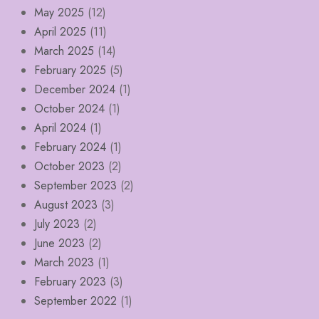
May 2025
(12)
April 2025
(11)
March 2025
(14)
February 2025
(5)
December 2024
(1)
October 2024
(1)
April 2024
(1)
February 2024
(1)
October 2023
(2)
September 2023
(2)
August 2023
(3)
July 2023
(2)
June 2023
(2)
March 2023
(1)
February 2023
(3)
September 2022
(1)