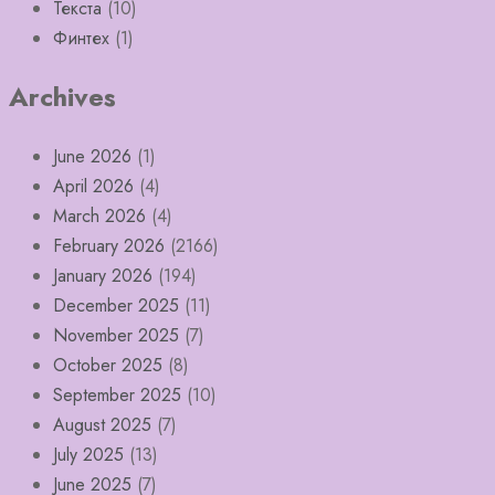
Текста
(10)
Финтех
(1)
Archives
June 2026
(1)
April 2026
(4)
March 2026
(4)
February 2026
(2166)
January 2026
(194)
December 2025
(11)
November 2025
(7)
October 2025
(8)
September 2025
(10)
August 2025
(7)
July 2025
(13)
June 2025
(7)