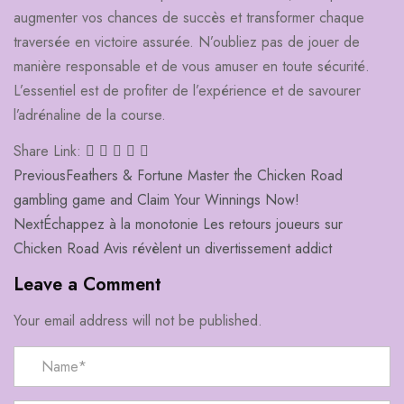
augmenter vos chances de succès et transformer chaque
traversée en victoire assurée. N’oubliez pas de jouer de
manière responsable et de vous amuser en toute sécurité.
L’essentiel est de profiter de l’expérience et de savourer
l’adrénaline de la course.
Share Link:
Post
Previous
Feathers & Fortune Master the Chicken Road
gambling game and Claim Your Winnings Now!
navigation
Next
Échappez à la monotonie Les retours joueurs sur
Chicken Road Avis révèlent un divertissement addict
Leave a Comment
Your email address will not be published.