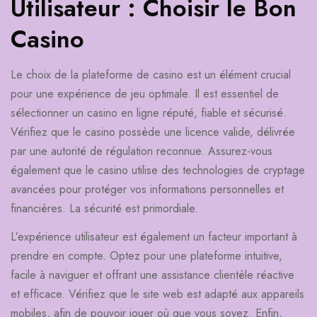
Utilisateur : Choisir le Bon
Casino
Le choix de la plateforme de casino est un élément crucial
pour une expérience de jeu optimale. Il est essentiel de
sélectionner un casino en ligne réputé, fiable et sécurisé.
Vérifiez que le casino possède une licence valide, délivrée
par une autorité de régulation reconnue. Assurez-vous
également que le casino utilise des technologies de cryptage
avancées pour protéger vos informations personnelles et
financières. La sécurité est primordiale.
L’expérience utilisateur est également un facteur important à
prendre en compte. Optez pour une plateforme intuitive,
facile à naviguer et offrant une assistance clientèle réactive
et efficace. Vérifiez que le site web est adapté aux appareils
mobiles, afin de pouvoir jouer où que vous soyez. Enfin,