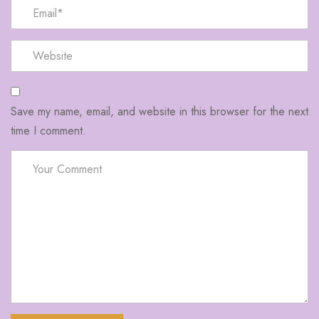
Save my name, email, and website in this browser for the next
time I comment.