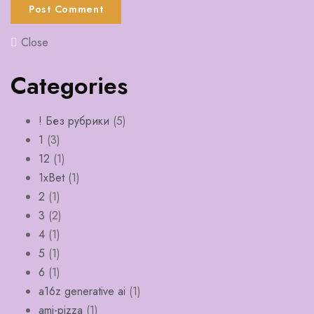
Close
Categories
! Без рубрики
(5)
1
(3)
12
(1)
1xBet
(1)
2
(1)
3
(2)
4
(1)
5
(1)
6
(1)
a16z generative ai
(1)
ami-pizza
(1)