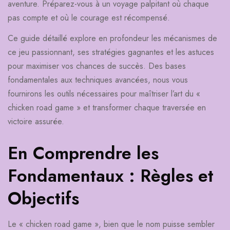
aventure. Préparez-vous à un voyage palpitant où chaque
pas compte et où le courage est récompensé.
Ce guide détaillé explore en profondeur les mécanismes de
ce jeu passionnant, ses stratégies gagnantes et les astuces
pour maximiser vos chances de succès. Des bases
fondamentales aux techniques avancées, nous vous
fournirons les outils nécessaires pour maîtriser l’art du «
chicken road game » et transformer chaque traversée en
victoire assurée.
En Comprendre les
Fondamentaux : Règles et
Objectifs
Le « chicken road game », bien que le nom puisse sembler