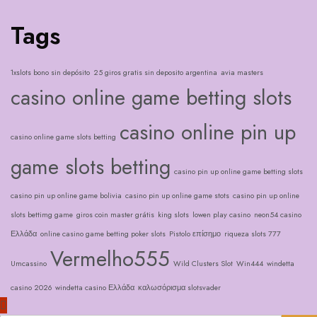
Tags
1xslots bono sin depósito
25 giros gratis sin deposito argentina
avia masters
casino online game betting slots
casino online pin up
casino online game slots betting
game slots betting
casino pin up online game betting slots
casino pin up online game bolivia
casino pin up online game stots
casino pin up online
slots bettimg game
giros coin master grátis
king slots
lowen play casino
neon54 casino
Ελλάδα
online casino game betting poker slots
Pistolo επίσημο
riqueza slots 777
Vermelho555
Umcassino
Wild Clusters Slot
Win444
windetta
casino 2026
windetta casino Ελλάδα
καλωσόρισμα slotsvader