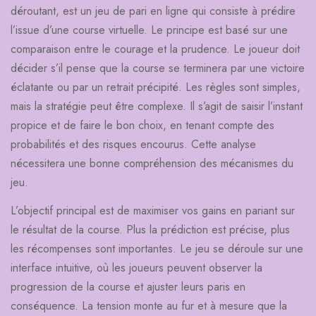
déroutant, est un jeu de pari en ligne qui consiste à prédire
l’issue d’une course virtuelle. Le principe est basé sur une
comparaison entre le courage et la prudence. Le joueur doit
décider s’il pense que la course se terminera par une victoire
éclatante ou par un retrait précipité. Les règles sont simples,
mais la stratégie peut être complexe. Il s’agit de saisir l’instant
propice et de faire le bon choix, en tenant compte des
probabilités et des risques encourus. Cette analyse
nécessitera une bonne compréhension des mécanismes du
jeu.
L’objectif principal est de maximiser vos gains en pariant sur
le résultat de la course. Plus la prédiction est précise, plus
les récompenses sont importantes. Le jeu se déroule sur une
interface intuitive, où les joueurs peuvent observer la
progression de la course et ajuster leurs paris en
conséquence. La tension monte au fur et à mesure que la