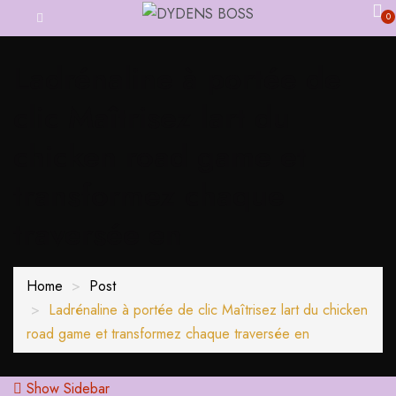
0
Ladrénaline à portée de
clic Maîtrisez lart du
chicken road game et
transformez chaque
traversée en
Home
Post
Ladrénaline à portée de clic Maîtrisez lart du chicken
road game et transformez chaque traversée en
Show Sidebar