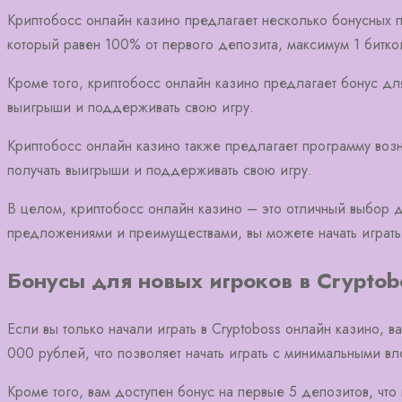
Криптобосс онлайн казино предлагает несколько бонусных п
который равен 100% от первого депозита, максимум 1 биткои
Кроме того, криптобосс онлайн казино предлагает бонус дл
выигрыши и поддерживать свою игру.
Криптобосс онлайн казино также предлагает программу возн
получать выигрыши и поддерживать свою игру.
В целом, криптобосс онлайн казино – это отличный выбор д
предложениями и преимуществами, вы можете начать играть
Бонусы для новых игроков в Cryptob
Если вы только начали играть в Cryptoboss онлайн казино, 
000 рублей, что позволяет начать играть с минимальными в
Кроме того, вам доступен бонус на первые 5 депозитов, ч