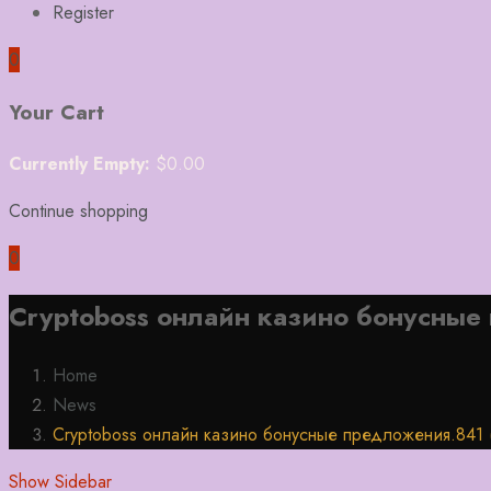
Register
0
Your Cart
Currently Empty:
$
0.00
Continue shopping
0
Cryptoboss онлайн казино бонусные
Home
News
Cryptoboss онлайн казино бонусные предложения.841 
Show Sidebar