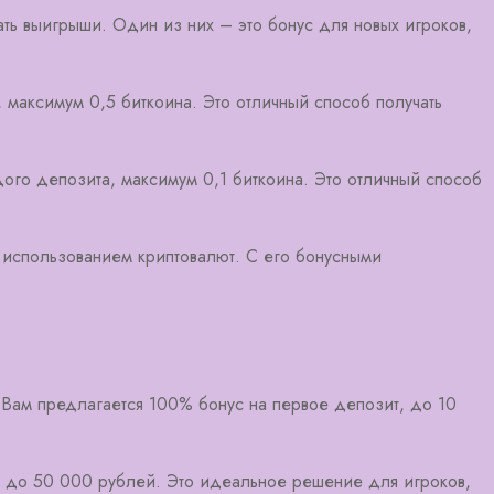
ать выигрыши. Один из них – это бонус для новых игроков,
 максимум 0,5 биткоина. Это отличный способ получать
дого депозита, максимум 0,1 биткоина. Это отличный способ
с использованием криптовалют. С его бонусными
. Вам предлагается 100% бонус на первое депозит, до 10
т, до 50 000 рублей. Это идеальное решение для игроков,