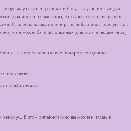
 бонус за участие в турнирах и бонус за участие в акциях.
зован для игры в любые игры, доступные в онлайн-казино.
 может быть использован для игры в любые игры, доступные в
казино, и он может быть использован для игры в любые игры,
 Если вы ищете онлайн-казино, которое предлагает
вы получаете.
ия онлайн-казино.
и эфириум. В этом онлайн-казино вы можете играть в