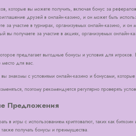
сов, которые вы можете получить, включая бонус за рефералов,
приглашение друзей в онлайн-казино, и он может быть исполь
аете за участие в турнирах, организуемых онлайн-казино, и он
орый вы получаете за участие в акциях, организуемых онлайн-
 которое предлагает выгодные бонусы и условия для игроков.
 место для вас.
 вы знакомы с условиями онлайн-казино и бонусами, которые 
изменяться, поэтому рекомендуется регулярно проверять услов
ные Предложения
ать в игры с использованием криптовалют, таких как биткоин 
а также получать бонусы и преимущества.