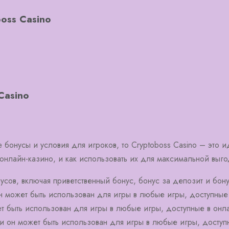
oss Casino
Casino
 бонусы и условия для игроков, то Cryptoboss Casino – это 
онлайн-казино, и как использовать их для максимальной выго
нусов, включая приветственный бонус, бонус за депозит и бону
н может быть использован для игры в любые игры, доступные 
т быть использован для игры в любые игры, доступные в онла
 и он может быть использован для игры в любые игры, доступ