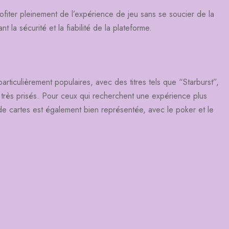
rofiter pleinement de l’expérience de jeu sans se soucier de la
la sécurité et la fiabilité de la plateforme.
articulièrement populaires, avec des titres tels que “Starburst”,
 très prisés. Pour ceux qui recherchent une expérience plus
x de cartes est également bien représentée, avec le poker et le