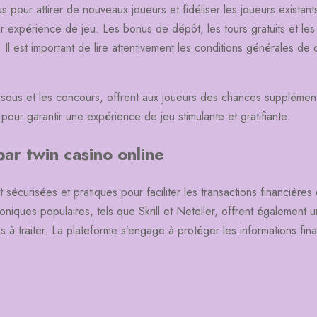
pour attirer de nouveaux joueurs et fidéliser les joueurs existants
 expérience de jeu. Les bonus de dépôt, les tours gratuits et les
e. Il est important de lire attentivement les conditions générales 
 sous et les concours, offrent aux joueurs des chances supplémenta
pour garantir une expérience de jeu stimulante et gratifiante.
r twin casino online
curisées et pratiques pour faciliter les transactions financières 
niques populaires, tels que Skrill et Neteller, offrent également u
s à traiter. La plateforme s’engage à protéger les informations f