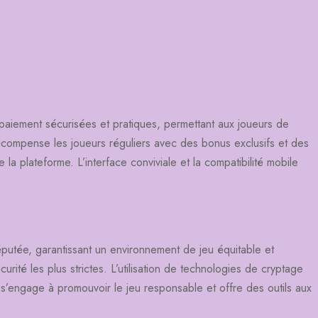
 paiement sécurisées et pratiques, permettant aux joueurs de
récompense les joueurs réguliers avec des bonus exclusifs et des
 la plateforme. L’interface conviviale et la compatibilité mobile
éputée, garantissant un environnement de jeu équitable et
urité les plus strictes. L’utilisation de technologies de cryptage
 s’engage à promouvoir le jeu responsable et offre des outils aux