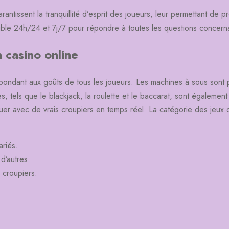
antissent la tranquillité d’esprit des joueurs, leur permettant de p
ble 24h/24 et 7j/7 pour répondre à toutes les questions concernant 
 casino online
répondant aux goûts de tous les joueurs. Les machines à sous sont p
 tels que le blackjack, la roulette et le baccarat, sont également
 jouer avec de vrais croupiers en temps réel. La catégorie des jeu
ariés.
d’autres.
 croupiers.