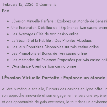
February 15, 2026
0 Comments
Post
LÉvasion Virtuelle Parfaite : Explorez un Monde de Sensat
Une Exploration Détaillée de l’Expérience twin casino onlin
Les Avantages Clés de twin casino online
La Sécurité et la Fiabilité : Des Priorités Absolues
Les Jeux Populaires Disponibles sur twin casino online
Les Promotions et Bonus de twin casino online
Les Méthodes de Paiement Proposées par twin casino onl
L’Assistance Client de twin casino online
LÉvasion Virtuelle Parfaite : Explorez un Monde
À l’ère numérique actuelle, l’univers des casinos en ligne offre u
son approche innovante et son engagement envers une expérienc
et des opportunités de gain excitantes, le tout dans un environne