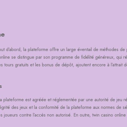
ne
Tout d’abord, la plateforme offre un large éventail de méthodes de
 online se distingue par son programme de fidélité généreux, qui 
tours gratuits et les bonus de dépôt, ajoutent encore à l’attrait de
s
 La plateforme est agréée et réglementée par une autorité de jeu r
tégrité des jeux et la conformité de la plateforme aux normes de séc
s joueurs contre l’accès non autorisé. En outre, twin casino online