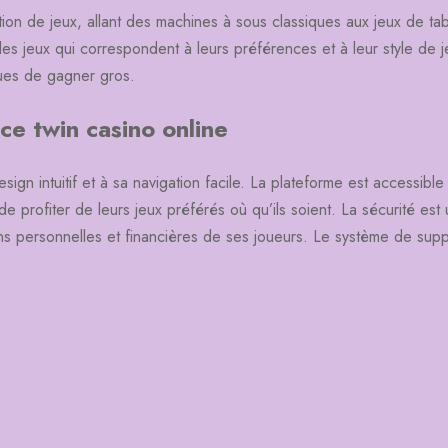
tion de jeux, allant des machines à sous classiques aux jeux de t
des jeux qui correspondent à leurs préférences et à leur style de je
rues de gagner gros.
ce twin casino online
ign intuitif et à sa navigation facile. La plateforme est accessible
e profiter de leurs jeux préférés où qu’ils soient. La sécurité est u
 personnelles et financières de ses joueurs. Le système de suppor