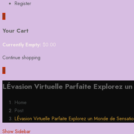
Register
0
Your Cart
Currently Empty:
$
0.00
Continue shopping
0
LÉvasion Virtuelle Parfaite Explorez u
Home
Post
LÉvasion Virtuelle Parfaite Explorez un Monde de Sensatio
Show Sidebar