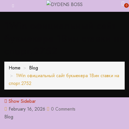
0
1Win официальный сайт
букмекера 1Вин ставки на
спорт.2752
Home
Blog
1Win официальный сайт букмекера 1Вин ставки на
спорт.2752
Show Sidebar
February 16, 2026
0 Comments
Blog