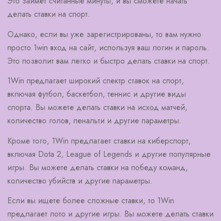
Это займет считанные минуты, и вы сможете начать
делать ставки на спорт.
Однако, если вы уже зарегистрированы, то вам нужно
просто 1win вход на сайт, используя ваш логин и пароль.
Это позволит вам легко и быстро делать ставки на спорт.
1Win предлагает широкий спектр ставок на спорт,
включая футбол, баскетбол, теннис и другие виды
спорта. Вы можете делать ставки на исход матчей,
количество голов, пенальти и другие параметры.
Кроме того, 1Win предлагает ставки на киберспорт,
включая Dota 2, League of Legends и другие популярные
игры. Вы можете делать ставки на победу команд,
количество убийств и другие параметры.
Если вы ищете более сложные ставки, то 1Win
предлагает лото и другие игры. Вы можете делать ставки