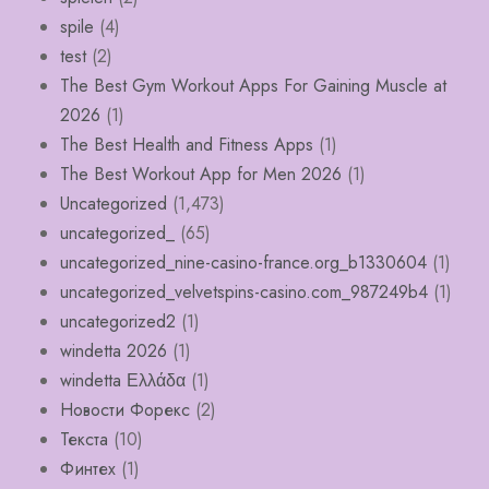
spile
(4)
test
(2)
The Best Gym Workout Apps For Gaining Muscle at
2026
(1)
The Best Health and Fitness Apps
(1)
The Best Workout App for Men 2026
(1)
Uncategorized
(1,473)
uncategorized_
(65)
uncategorized_nine-casino-france.org_b1330604
(1)
uncategorized_velvetspins-casino.com_987249b4
(1)
uncategorized2
(1)
windetta 2026
(1)
windetta Ελλάδα
(1)
Новости Форекс
(2)
Текста
(10)
Финтех
(1)