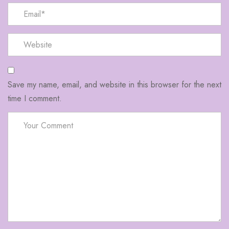
Save my name, email, and website in this browser for the next
time I comment.