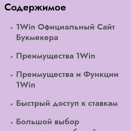
Содержимое
1Win Официальный Сайт
Букмекера
Преимущества 1Win
Преимущества и Функции
1Win
Быстрый доступ к ставкам
Большой выбор