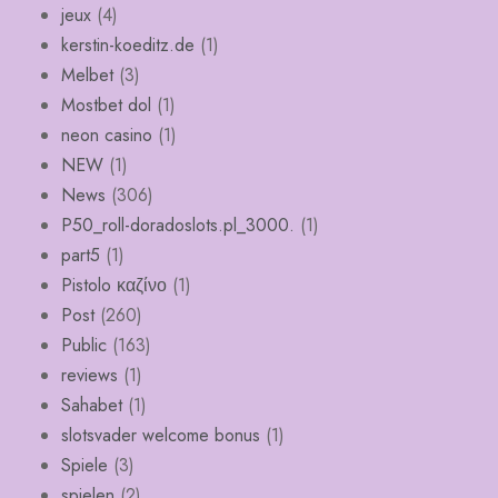
jeux
(4)
kerstin-koeditz.de
(1)
Melbet
(3)
Mostbet dol
(1)
neon casino
(1)
NEW
(1)
News
(306)
P50_roll-doradoslots.pl_3000.
(1)
part5
(1)
Pistolo καζίνο
(1)
Post
(260)
Public
(163)
reviews
(1)
Sahabet
(1)
slotsvader welcome bonus
(1)
Spiele
(3)
spielen
(2)