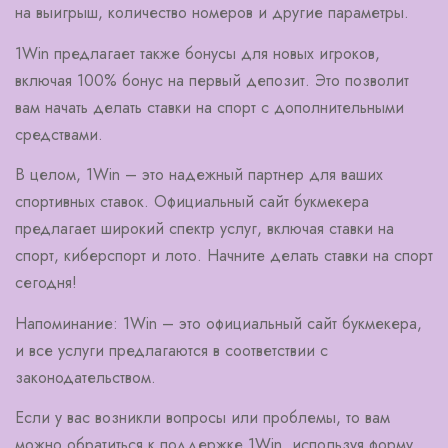
на выигрыш, количество номеров и другие параметры.
1Win предлагает также бонусы для новых игроков,
включая 100% бонус на первый депозит. Это позволит
вам начать делать ставки на спорт с дополнительными
средствами.
В целом, 1Win – это надежный партнер для ваших
спортивных ставок. Официальный сайт букмекера
предлагает широкий спектр услуг, включая ставки на
спорт, киберспорт и лото. Начните делать ставки на спорт
сегодня!
Напоминание: 1Win – это официальный сайт букмекера,
и все услуги предлагаются в соответствии с
законодательством.
Если у вас возникли вопросы или проблемы, то вам
можно обратиться к поддержке 1Win, используя форму