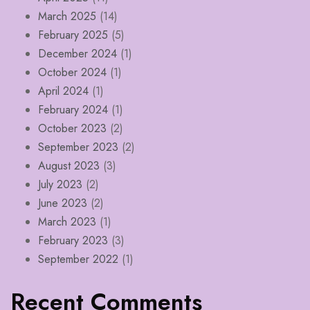
March 2025
(14)
February 2025
(5)
December 2024
(1)
October 2024
(1)
April 2024
(1)
February 2024
(1)
October 2023
(2)
September 2023
(2)
August 2023
(3)
July 2023
(2)
June 2023
(2)
March 2023
(1)
February 2023
(3)
September 2022
(1)
Recent Comments