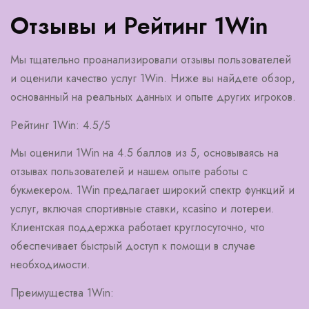
Отзывы и Рейтинг 1Win
Мы тщательно проанализировали отзывы пользователей
и оценили качество услуг 1Win. Ниже вы найдете обзор,
основанный на реальных данных и опыте других игроков.
Рейтинг 1Win: 4.5/5
Мы оценили 1Win на 4.5 баллов из 5, основываясь на
отзывах пользователей и нашем опыте работы с
букмекером. 1Win предлагает широкий спектр функций и
услуг, включая спортивные ставки, кcasino и лотереи.
Клиентская поддержка работает круглосуточно, что
обеспечивает быстрый доступ к помощи в случае
необходимости.
Преимущества 1Win: