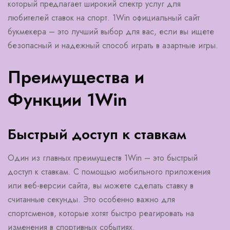
который предлагает широкий спектр услуг для
любителей ставок на спорт. 1Win официальный сайт
букмекера – это лучший выбор для вас, если вы ищете
безопасный и надежный способ играть в азартные игры.
Преимущества и
Функции 1Win
Быстрый доступ к ставкам
Один из главных преимуществ 1Win – это быстрый
доступ к ставкам. С помощью мобильного приложения
или веб-версии сайта, вы можете сделать ставку в
считанные секунды. Это особенно важно для
спортсменов, которые хотят быстро реагировать на
изменения в спортивных событиях.