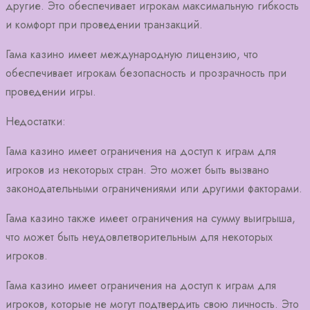
другие. Это обеспечивает игрокам максимальную гибкость
и комфорт при проведении транзакций.
Гама казино имеет международную лицензию, что
обеспечивает игрокам безопасность и прозрачность при
проведении игры.
Недостатки:
Гама казино имеет ограничения на доступ к играм для
игроков из некоторых стран. Это может быть вызвано
законодательными ограничениями или другими факторами.
Гама казино также имеет ограничения на сумму выигрыша,
что может быть неудовлетворительным для некоторых
игроков.
Гама казино имеет ограничения на доступ к играм для
игроков, которые не могут подтвердить свою личность. Это