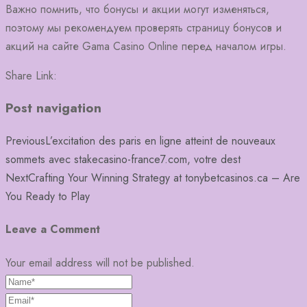
Важно помнить, что бонусы и акции могут изменяться,
поэтому мы рекомендуем проверять страницу бонусов и
акций на сайте Gama Casino Online перед началом игры.
Share Link:
Post navigation
Previous
L’excitation des paris en ligne atteint de nouveaux
sommets avec stakecasino-france7.com, votre dest
Next
Crafting Your Winning Strategy at tonybetcasinos.ca – Are
You Ready to Play
Leave a Comment
Your email address will not be published.