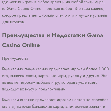
где можно играть в любое время и из любой точки мира,
то Gama Casino Online – это ваш выбор. Это гама казино,
которое предлагает широкий спектр игр и лучшие условия
для игроков.
Преимущества и Недостатки Gama
Casino Online
Преимущества:
Гама
казино гамма
казино предлагает игрокам более 1 000
игр, включая слоты, карточные игры, рулетку и другие. Это
позволяет игрокам выбрать игру, которая лучше всего
подходит их вкусу и предпочтениям.
Гама казино также предлагает игрокам несколько способов
оплаты, включая банковские карты, электронные деньги и