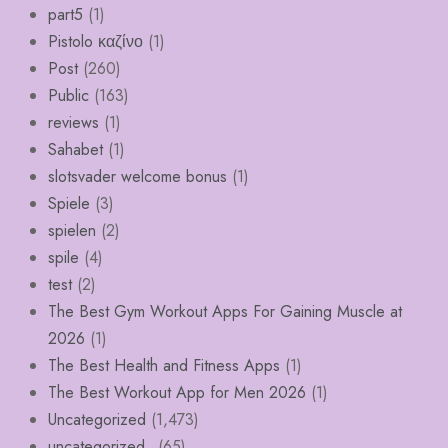
part5
(1)
Pistolo καζίνο
(1)
Post
(260)
Public
(163)
reviews
(1)
Sahabet
(1)
slotsvader welcome bonus
(1)
Spiele
(3)
spielen
(2)
spile
(4)
test
(2)
The Best Gym Workout Apps For Gaining Muscle at
2026
(1)
The Best Health and Fitness Apps
(1)
The Best Workout App for Men 2026
(1)
Uncategorized
(1,473)
uncategorized_
(65)