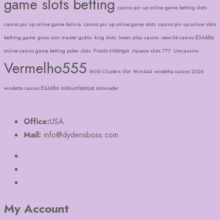
game slots betting
casino pin up online game betting slots
casino pin up online game bolivia
casino pin up online game stots
casino pin up online slots
bettimg game
giros coin master grátis
king slots
lowen play casino
neon54 casino Ελλάδα
online casino game betting poker slots
Pistolo επίσημο
riqueza slots 777
Umcassino
Vermelho555
Wild Clusters Slot
Win444
windetta casino 2026
windetta casino Ελλάδα
καλωσόρισμα slotsvader
Office:
USA
Mail:
info@dydensboss.com
My Account