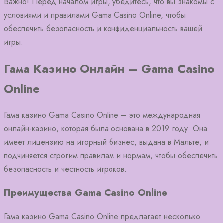
Важно! Перед началом игры, убедитесь, что вы знакомы с
условиями и правилами Gama Casino Online, чтобы
обеспечить безопасность и конфиденциальность вашей
игры.
Гама Казино Онлайн – Gama Casino
Online
Гама казино Gama Casino Online – это международная
онлайн-казино, которая была основана в 2019 году. Она
имеет лицензию на игорный бизнес, выдана в Мальте, и
подчиняется строгим правилам и нормам, чтобы обеспечить
безопасность и честность игроков.
Преимущества Gama Casino Online
Гама казино Gama Casino Online предлагает несколько