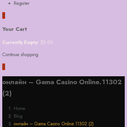
Register
0
Your Cart
Currently Empty:
$
0.00
Continue shopping
0
онлайн – Gama Casino Online.11302
(2)
Home
Blog
онлайн – Gama Casino Online.11302 (2)