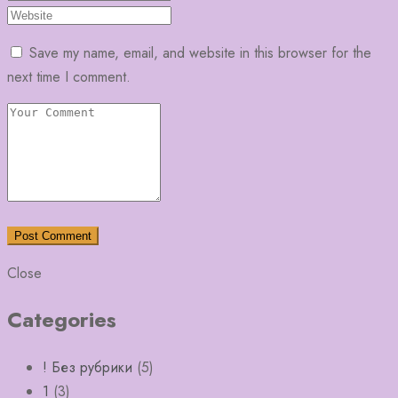
Save my name, email, and website in this browser for the
next time I comment.
Close
Categories
! Без рубрики
(5)
1
(3)