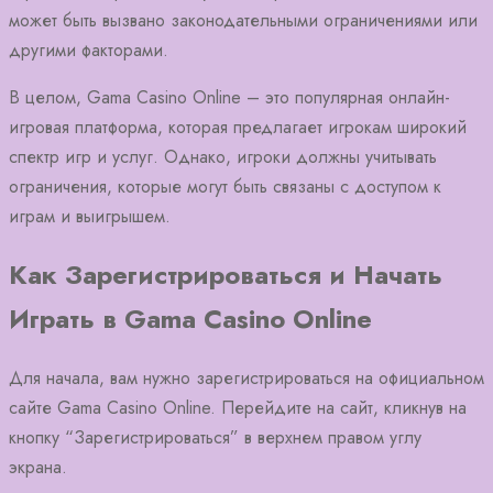
может быть вызвано законодательными ограничениями или
другими факторами.
В целом, Gama Casino Online – это популярная онлайн-
игровая платформа, которая предлагает игрокам широкий
спектр игр и услуг. Однако, игроки должны учитывать
ограничения, которые могут быть связаны с доступом к
играм и выигрышем.
Как Зарегистрироваться и Начать
Играть в Gama Casino Online
Для начала, вам нужно зарегистрироваться на официальном
сайте Gama Casino Online. Перейдите на сайт, кликнув на
кнопку “Зарегистрироваться” в верхнем правом углу
экрана.