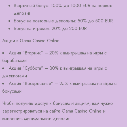
Встречный бонус: 100% до 1000 EUR на первое
депозит
Бонус на повторные депозиты: 50% до 500 EUR
Бонус на игроков: 20% до 200 EUR
Акции в Gama Casino Online
Акция “Вторник” – 20% к выигрышам на игры с
барабанами
Акция “Суббота” – 30% к выигрышам на игры с
джекпотами
Акция “Воскресенье” – 25% к выигрышам на игры с
бонусами
Чтобы получить доступ к бонусам и акциям, вам нужно
зарегистрироваться на сайте Gama Casino Online и
выполнить минимальное депозит.