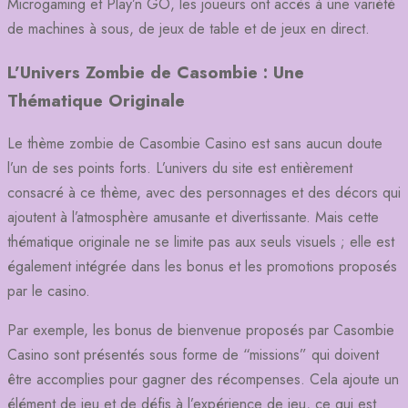
Microgaming et Play’n GO, les joueurs ont accès à une variété
de machines à sous, de jeux de table et de jeux en direct.
L’Univers Zombie de Casombie : Une
Thématique Originale
Le thème zombie de Casombie Casino est sans aucun doute
l’un de ses points forts. L’univers du site est entièrement
consacré à ce thème, avec des personnages et des décors qui
ajoutent à l’atmosphère amusante et divertissante. Mais cette
thématique originale ne se limite pas aux seuls visuels ; elle est
également intégrée dans les bonus et les promotions proposés
par le casino.
Par exemple, les bonus de bienvenue proposés par Casombie
Casino sont présentés sous forme de “missions” qui doivent
être accomplies pour gagner des récompenses. Cela ajoute un
élément de jeu et de défis à l’expérience de jeu, ce qui est