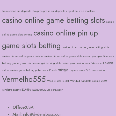
1xslots bono sin depósito
25 giros gratis sin deposito argentina
avia masters
casino online game betting slots
casino
casino online pin up
online game slots betting
game slots betting
casino pin up online game betting slots
casino pin up online game bolivia
casino pin up online game stots
casino pin up online slots
bettimg game
giros coin master grátis
king slots
lowen play casino
neon54 casino Ελλάδα
online casino game betting poker slots
Pistolo επίσημο
riqueza slots 777
Umcassino
Vermelho555
Wild Clusters Slot
Win444
windetta casino 2026
windetta casino Ελλάδα
καλωσόρισμα slotsvader
Office:
USA
Mail:
info@dydensboss.com