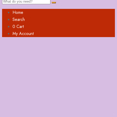
Home
Search
0
Cart
My Account