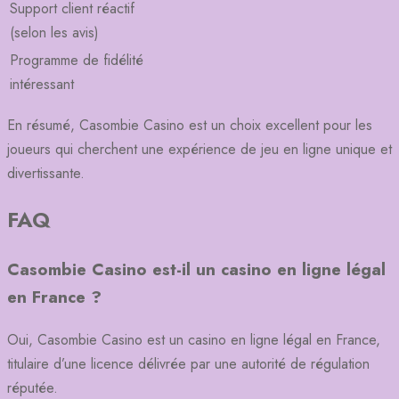
Support client réactif
(selon les avis)
Programme de fidélité
intéressant
En résumé, Casombie Casino est un choix excellent pour les
joueurs qui cherchent une expérience de jeu en ligne unique et
divertissante.
FAQ
Casombie Casino est-il un casino en ligne légal
en France ?
Oui, Casombie Casino est un casino en ligne légal en France,
titulaire d’une licence délivrée par une autorité de régulation
réputée.