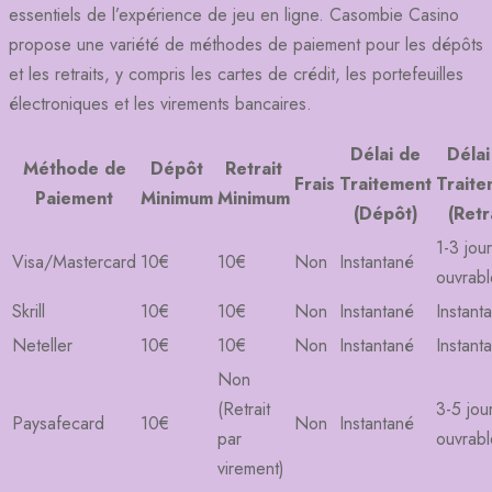
essentiels de l’expérience de jeu en ligne. Casombie Casino
propose une variété de méthodes de paiement pour les dépôts
et les retraits, y compris les cartes de crédit, les portefeuilles
électroniques et les virements bancaires.
Délai de
Délai
Méthode de
Dépôt
Retrait
Frais
Traitement
Traite
Paiement
Minimum
Minimum
(Dépôt)
(Retr
1-3 jou
Visa/Mastercard
10€
10€
Non
Instantané
ouvrabl
Skrill
10€
10€
Non
Instantané
Instant
Neteller
10€
10€
Non
Instantané
Instant
Non
(Retrait
3-5 jou
Paysafecard
10€
Non
Instantané
par
ouvrabl
virement)