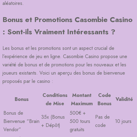
aléatoires.
Bonus et Promotions Casombie Casino
: Sont-ils Vraiment Intéressants ?
Les bonus et les promotions sont un aspect crucial de
l’expérience de jeu en ligne. Casombie Casino propose une
variété de bonus et de promotions pour les nouveaux et les
joueurs existants. Voici un aperçu des bonus de bienvenue
proposés par le casino :
Conditions
Montant
Code
Bonus
Validité
de Mise
Maximum
Bonus
Bonus de
500€ +
35x (Bonus
Pas de
Bienvenue “Brain
500 tours
10 jours
+ Dépôt)
code
Vendor”
gratuits