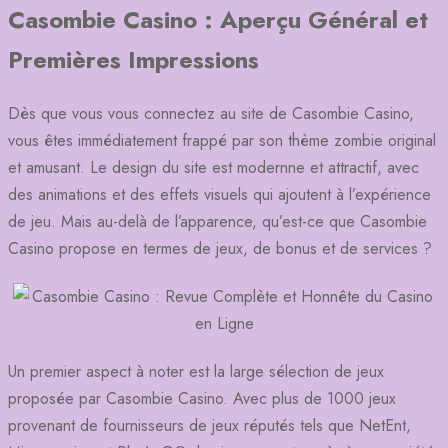
Casombie Casino : Aperçu Général et
Premières Impressions
Dès que vous vous connectez au site de Casombie Casino,
vous êtes immédiatement frappé par son thème zombie original
et amusant. Le design du site est modernne et attractif, avec
des animations et des effets visuels qui ajoutent à l’expérience
de jeu. Mais au-delà de l’apparence, qu’est-ce que Casombie
Casino propose en termes de jeux, de bonus et de services ?
Un premier aspect à noter est la large sélection de jeux
proposée par Casombie Casino. Avec plus de 1000 jeux
provenant de fournisseurs de jeux réputés tels que NetEnt,