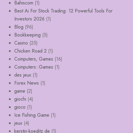
Bahiscom
(1)
Best Ai For Stock Trading: 12 Powerful Tools For
Investors 2026
(1)
Blog
(96)
Bookkeeping
(5)
Casino
(25)
Chicken Road 2
(1)
Computers, Games
(16)
Computers::Games
(1)
des jeux
(1)
Forex News
(1)
game
(2)
giochi
(4)
gioco
(1)
Ice Fishing Game
(1)
jeux
(4)
kerstin-koeditz.de
(1)