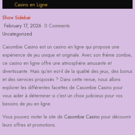
Casino en Ligne
Show Sidebar
February 17, 2026
0 Comments
Uncategorized
Casombie Casino est un casino en ligne qui propose une
expérience de jeu unique et originale. Avec son thème zombie,
ce casino en ligne offre une atmosphère amusante et
divertissante. Mais qu’en est-il de la qualité des jeux, des bonus
et des services proposés ? Dans cette revue, nous allons
explorer les différentes facettes de Casombie Casino pour
vous aider à déterminer si c’est un choix judicieux pour vos
besoins de jeu en ligne.
Vous pouvez visiter le site de
Casombie Casino
pour découvrir
leurs offres et promotions.