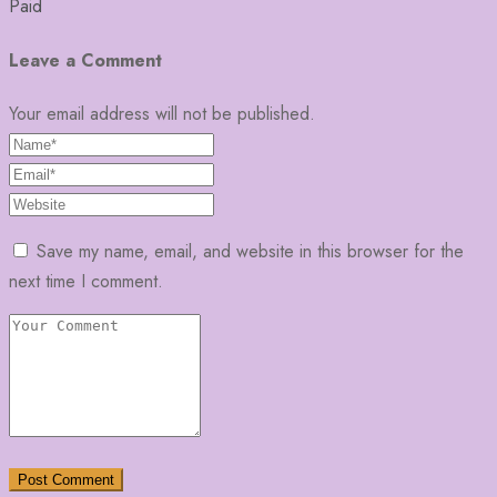
Paid
Leave a Comment
Your email address will not be published.
Save my name, email, and website in this browser for the
next time I comment.