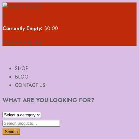
0
Currently Empty:
$
0.00
Continue shopping
SHOP
BLOG
CONTACT US
WHAT ARE YOU LOOKING FOR?
Search