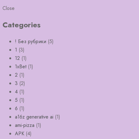
Close
Categories
! Без рубрики
(5)
1
(3)
12
(1)
1xBet
(1)
2
(1)
3
(2)
4
(1)
5
(1)
6
(1)
a16z generative ai
(1)
ami-pizza
(1)
APK
(4)