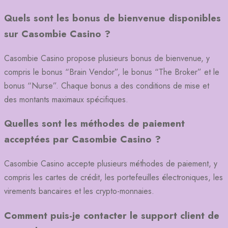
Quels sont les bonus de bienvenue disponibles
sur Casombie Casino ?
Casombie Casino propose plusieurs bonus de bienvenue, y
compris le bonus “Brain Vendor”, le bonus “The Broker” et le
bonus “Nurse”. Chaque bonus a des conditions de mise et
des montants maximaux spécifiques.
Quelles sont les méthodes de paiement
acceptées par Casombie Casino ?
Casombie Casino accepte plusieurs méthodes de paiement, y
compris les cartes de crédit, les portefeuilles électroniques, les
virements bancaires et les crypto-monnaies.
Comment puis-je contacter le support client de