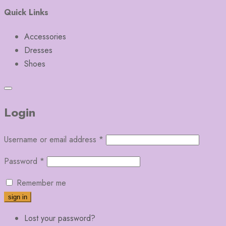
Quick Links
Accessories
Dresses
Shoes
Login
Username or email address
*
Password
*
Remember me
Lost your password?