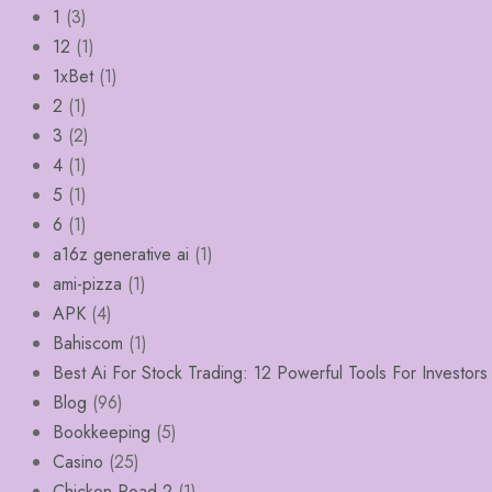
1
(3)
12
(1)
1xBet
(1)
2
(1)
3
(2)
4
(1)
5
(1)
6
(1)
a16z generative ai
(1)
ami-pizza
(1)
APK
(4)
Bahiscom
(1)
Best Ai For Stock Trading: 12 Powerful Tools For Investor
Blog
(96)
Bookkeeping
(5)
Casino
(25)
Chicken Road 2
(1)