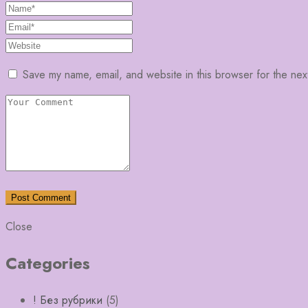
Save my name, email, and website in this browser for the nex
Close
Categories
! Без рубрики
(5)