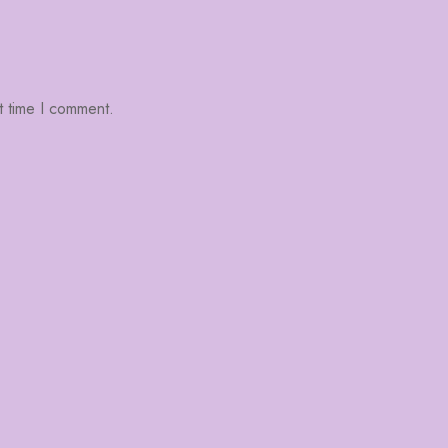
t time I comment.