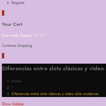
Register
0
Your Cart
Currently Empty:
$
0.00
Continue shopping
0
Diferencias entre slots clásicas y video
Home
1
Diferencias entre slots clásicas y video slots modernas
Show Sidebar