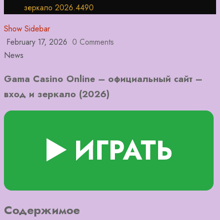
зеркало 2026.4490
Show Sidebar
February 17, 2026
0 Comments
News
Gama Casino Online – официальный сайт –
вход и зеркало (2026)
▶️ ИГРАТЬ
Содержимое