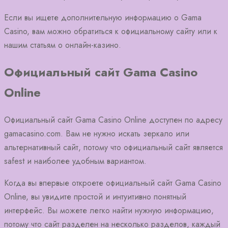
Если вы ищете дополнительную информацию о Gama
Casino, вам можно обратиться к официальному сайту или к
нашим статьям о онлайн-казино.
Официальный сайт Gama Casino
Online
Официальный сайт Gama Casino Online доступен по адресу
gamacasino.com. Вам не нужно искать зеркало или
альтернативный сайт, потому что официальный сайт является
safest и наиболее удобным вариантом.
Когда вы впервые откроете официальный сайт Gama Casino
Online, вы увидите простой и интуитивно понятный
интерфейс. Вы можете легко найти нужную информацию,
потому что сайт разделен на несколько разделов, каждый