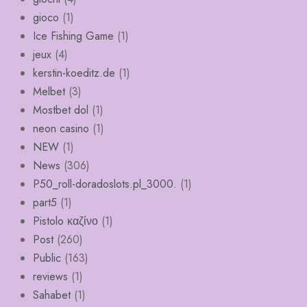
gioco
(1)
Ice Fishing Game
(1)
jeux
(4)
kerstin-koeditz.de
(1)
Melbet
(3)
Mostbet dol
(1)
neon casino
(1)
NEW
(1)
News
(306)
P50_roll-doradoslots.pl_3000.
(1)
part5
(1)
Pistolo καζίνο
(1)
Post
(260)
Public
(163)
reviews
(1)
Sahabet
(1)