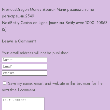
Previous
Dragon Money Драгон Мани руководство по
регистрации.2549
Next
Betify Casino en Ligne Jouez sur Betify avec 1000 .10863
(2)
Leave a Comment
Your email address will not be published.
Save my name, email, and website in this browser for the
next time I comment.