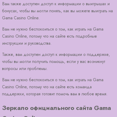
Вам также доступен доступ к информации о выигрышах и
бонусах, чтобы вы могли понять, как вы можете выиграть на
Gama Casino Online.
Вам не нужно беспокоиться о том, как играть на Gama
Casino Online, потому что на сайте есть подробные
инструкции и руководства.
Также, вам доступен доступ к информации о поддержке,
чтобы вы могли получить помощь, если у вас возникнут
вопросы или проблемы.
Вам не нужно беспокоиться о том, как играть на Gama
Casino Online, потому что на сайте есть команда
поддержки, которая готовит помочь вам в любое время.
Зеркало официального сайта Gama