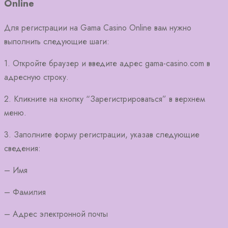
Online
Для регистрации на Gama Casino Online вам нужно
выполнить следующие шаги:
1. Откройте браузер и введите адрес gama-casino.com в
адресную строку.
2. Кликните на кнопку “Зарегистрироваться” в верхнем
меню.
3. Заполните форму регистрации, указав следующие
сведения:
– Имя
– Фамилия
– Адрес электронной почты