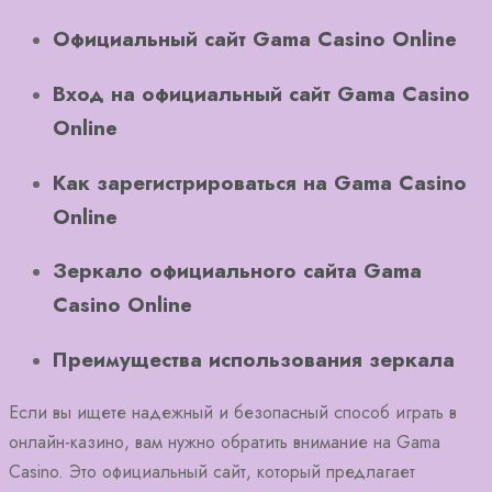
Официальный сайт Gama Casino Online
Вход на официальный сайт Gama Casino
Online
Как зарегистрироваться на Gama Casino
Online
Зеркало официального сайта Gama
Casino Online
Преимущества использования зеркала
Если вы ищете надежный и безопасный способ играть в
онлайн-казино, вам нужно обратить внимание на Gama
Casino. Это официальный сайт, который предлагает