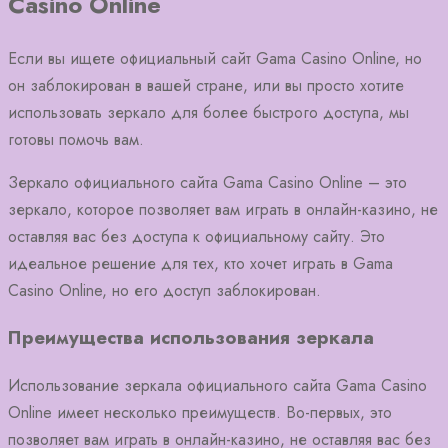
Casino Online
Если вы ищете официальный сайт Gama Casino Online, но
он заблокирован в вашей стране, или вы просто хотите
использовать зеркало для более быстрого доступа, мы
готовы помочь вам.
Зеркало официального сайта Gama Casino Online – это
зеркало, которое позволяет вам играть в онлайн-казино, не
оставляя вас без доступа к официальному сайту. Это
идеальное решение для тех, кто хочет играть в Gama
Casino Online, но его доступ заблокирован.
Преимущества использования зеркала
Использование зеркала официального сайта Gama Casino
Online имеет несколько преимуществ. Во-первых, это
позволяет вам играть в онлайн-казино, не оставляя вас без