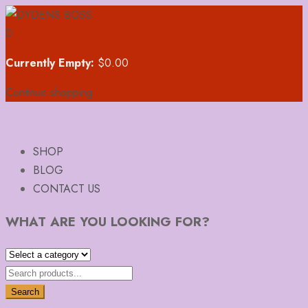
0
Currently Empty:
$
0.00
Continue shopping
SHOP
BLOG
CONTACT US
WHAT ARE YOU LOOKING FOR?
Search