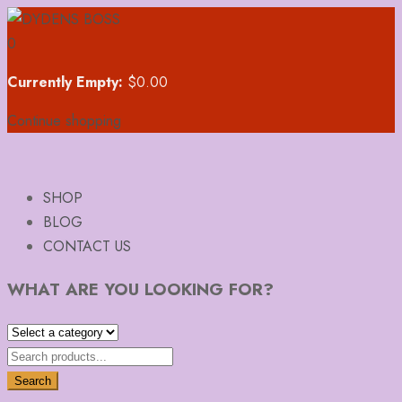
0
Currently Empty:
$
0.00
Continue shopping
SHOP
BLOG
CONTACT US
WHAT ARE YOU LOOKING FOR?
Search