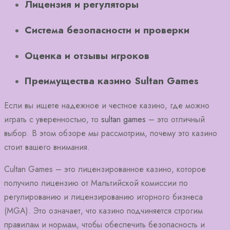
Лицензия и регуляторы
Система безопасности и проверки
Оценка и отзывы игроков
Преимущества казино Sultan Games
Если вы ищете надежное и честное казино, где можно
играть с уверенностью, то
sultan games
– это отличный
выбор. В этом обзоре мы рассмотрим, почему это казино
стоит вашего внимания.
Сultan Games – это лицензированное казино, которое
получило лицензию от Мальтийской комиссии по
регулированию и лицензированию игорного бизнеса
(MGA). Это означает, что казино подчиняется строгим
правилам и нормам, чтобы обеспечить безопасность и