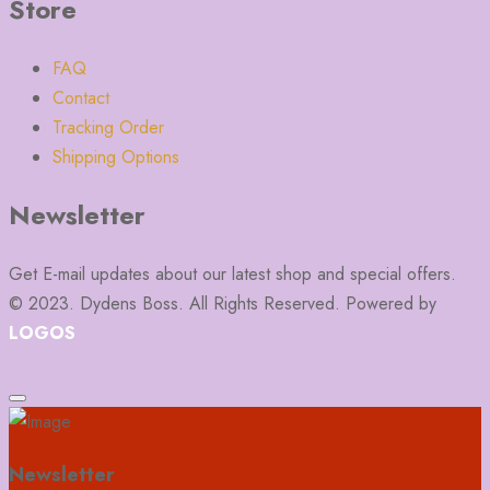
Store
FAQ
Contact
Tracking Order
Shipping Options
Newsletter
Get E-mail updates about our latest shop and special offers.
© 2023. Dydens Boss. All Rights Reserved. Powered by
LOGOS
Newsletter