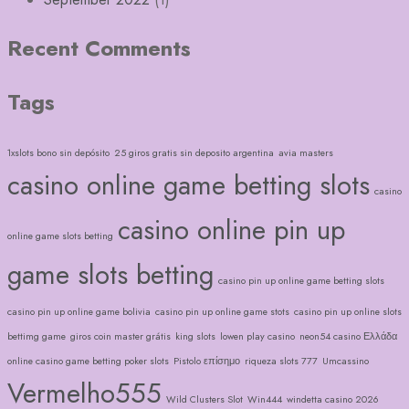
Recent Comments
Tags
1xslots bono sin depósito
25 giros gratis sin deposito argentina
avia masters
casino online game betting slots
casino
casino online pin up
online game slots betting
game slots betting
casino pin up online game betting slots
casino pin up online game bolivia
casino pin up online game stots
casino pin up online slots
bettimg game
giros coin master grátis
king slots
lowen play casino
neon54 casino Ελλάδα
online casino game betting poker slots
Pistolo επίσημο
riqueza slots 777
Umcassino
Vermelho555
Wild Clusters Slot
Win444
windetta casino 2026