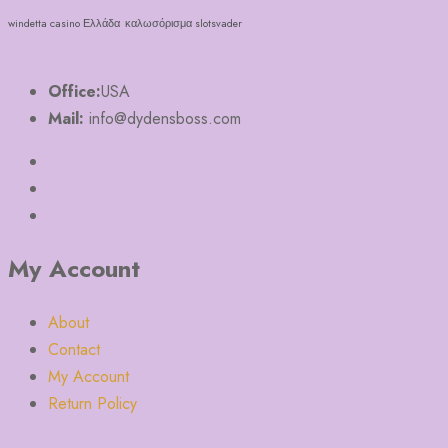
windetta casino Ελλάδα
καλωσόρισμα slotsvader
Office:
USA
Mail:
info@dydensboss.com
My Account
About
Contact
My Account
Return Policy