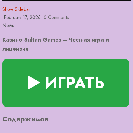
Show Sidebar
February 17, 2026
0 Comments
News
Казино Sultan Games – Честная игра и
лицензия
▶️ ИГРАТЬ
Содержимое