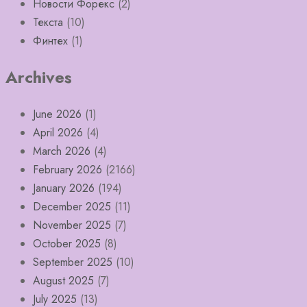
Новости Форекс
(2)
Текста
(10)
Финтех
(1)
Archives
June 2026
(1)
April 2026
(4)
March 2026
(4)
February 2026
(2166)
January 2026
(194)
December 2025
(11)
November 2025
(7)
October 2025
(8)
September 2025
(10)
August 2025
(7)
July 2025
(13)