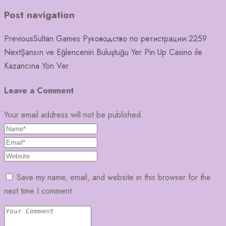
Post navigation
Previous
Sultan Games Руководство по регистрации.2259
Next
Şansın ve Eğlencenin Buluştuğu Yer Pin Up Casino ile
Kazancına Yön Ver
Leave a Comment
Your email address will not be published.
Save my name, email, and website in this browser for the
next time I comment.