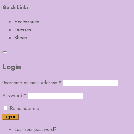
Quick Links
Accessories
Dresses
Shoes
Login
Username or email address
*
Password
*
Remember me
Lost your password?