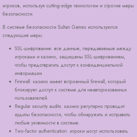
игроков, используя cutting-edge технологии и строгие меры
безопасности.
В системе безопасности Sultan Games используются
следующие меры:
SSL-шифрование: все данные, передаваемые между
игроками и казино, защищены SSL-шифрованием,
чтобы предотвратить доступ к конфиденциальной
информации.
Firewall: казино имеет встроенный firewall, который
блокирует доступ к системе для неавторизованных
пользователей.
Regular security audits: казино регулярно проводит
аудиты безопасности, чтобы обнаружить и исправить
любые уязвимости в системе.
Two-factor authentication: игроки могут использовать