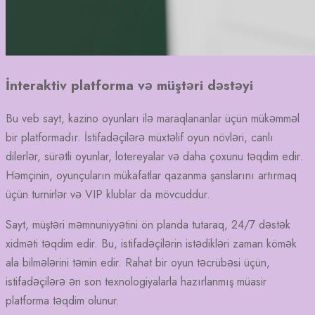
İnteraktiv platforma və müştəri dəstəyi
Bu veb sayt, kazino oyunları ilə maraqlananlar üçün mükəmməl
bir platformadır. İstifadəçilərə müxtəlif oyun növləri, canlı
dilerlər, sürətli oyunlar, lotereyalar və daha çoxunu təqdim edir.
Həmçinin, oyunçuların mükafatlar qazanma şanslarını artırmaq
üçün turnirlər və VIP klublar da mövcuddur.
Sayt, müştəri məmnuniyyətini ön planda tutaraq, 24/7 dəstək
xidməti təqdim edir. Bu, istifadəçilərin istədikləri zaman kömək
ala bilmələrini təmin edir. Rahat bir oyun təcrübəsi üçün,
istifadəçilərə ən son texnologiyalarla hazırlanmış müasir
platforma təqdim olunur.