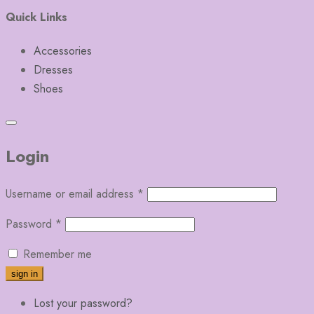
Quick Links
Accessories
Dresses
Shoes
Login
Username or email address
*
Password
*
Remember me
Lost your password?