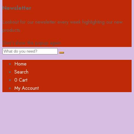
Newsletter
Lookout for our newsletter every week highlighting our new
products.
Don't show this popup again
Home
Search
0
Cart
My Account