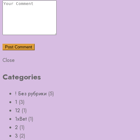
Close
Categories
! Без рубрики
(5)
1
(3)
12
(1)
1xBet
(1)
2
(1)
3
(2)