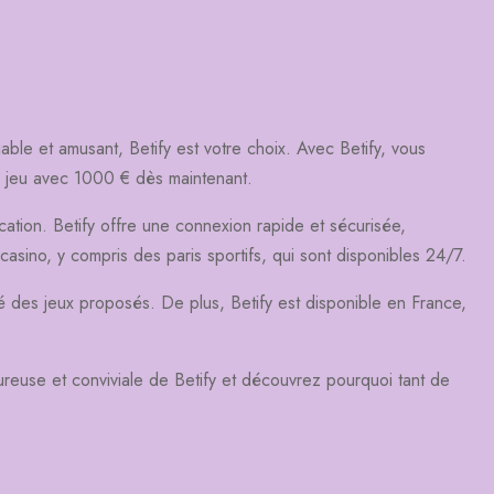
able et amusant, Betify est votre choix. Avec Betify, vous
e jeu avec 1000 € dès maintenant.
ation. Betify offre une connexion rapide et sécurisée,
sino, y compris des paris sportifs, qui sont disponibles 24/7.
rsité des jeux proposés. De plus, Betify est disponible en France,
reuse et conviviale de Betify et découvrez pourquoi tant de