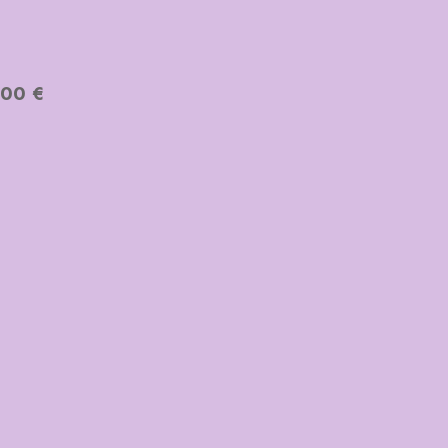
000 €