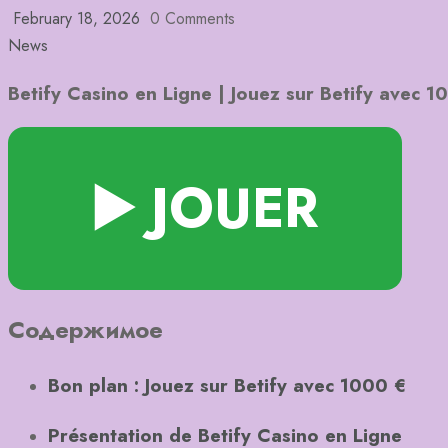
February 18, 2026
0 Comments
News
Betify Casino en Ligne | Jouez sur Betify avec 1
▶️ JOUER
Содержимое
Bon plan : Jouez sur Betify avec 1000 €
Présentation de Betify Casino en Ligne