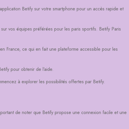
’application Betify sur votre smartphone pour un accès rapide et
 sur vos équipes préférées pour les paris sportifs. Betify Paris
le en France, ce qui en fait une plateforme accessible pour les
etify pour obtenir de l’aide.
mencez à explorer les possibilités offertes par Betify.
important de noter que Betify propose une connexion facile et une