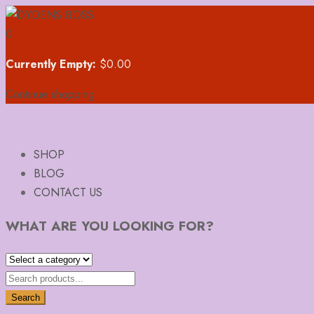
0
Currently Empty:
$
0.00
Continue shopping
SHOP
BLOG
CONTACT US
WHAT ARE YOU LOOKING FOR?
Search