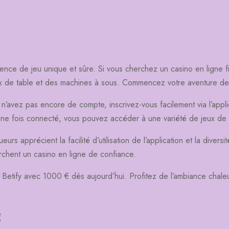
e
ence de jeu unique et sûre. Si vous cherchez un casino en ligne fi
eux de table et des machines à sous. Commencez votre aventure d
avez pas encore de compte, inscrivez-vous facilement via l’applic
ne fois connecté, vous pouvez accéder à une variété de jeux de ca
eurs apprécient la facilité d’utilisation de l’application et la dive
erchent un casino en ligne de confiance.
etify avec 1000 € dès aujourd’hui. Profitez de l’ambiance chaleu
€