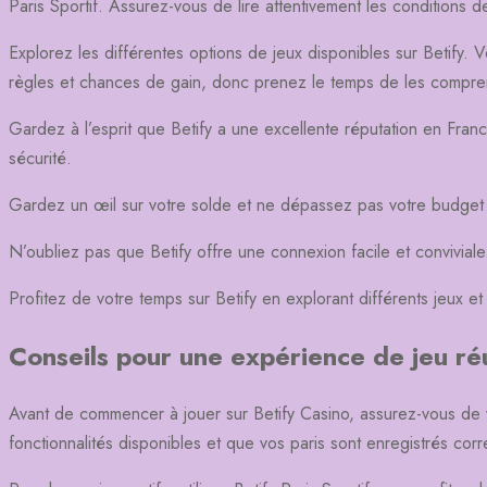
Paris Sportif. Assurez-vous de lire attentivement les conditions
Explorez les différentes options de jeux disponibles sur Betify.
règles et chances de gain, donc prenez le temps de les compre
Gardez à l’esprit que Betify a une excellente réputation en Fra
sécurité.
Gardez un œil sur votre solde et ne dépassez pas votre budget 
N’oubliez pas que Betify offre une connexion facile et convivial
Profitez de votre temps sur Betify en explorant différents jeux 
Conseils pour une expérience de jeu ré
Avant de commencer à jouer sur Betify Casino, assurez-vous de v
fonctionnalités disponibles et que vos paris sont enregistrés cor