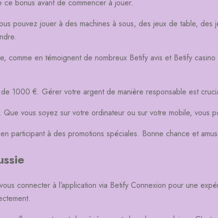
 de ce bonus avant de commencer à jouer.
 Vous pouvez jouer à des machines à sous, des jeux de table, des 
ndre.
nce, comme en témoignent de nombreux Betify avis et Betify casino 
de 1000 €. Gérer votre argent de manière responsable est crucia
e. Que vous soyez sur votre ordinateur ou sur votre mobile, vous 
et en participant à des promotions spéciales. Bonne chance et amu
ussie
ous connecter à l’application via Betify Connexion pour une expér
rectement.