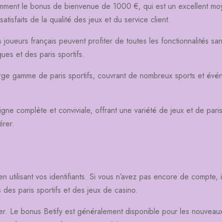
amment le bonus de bienvenue de 1000 €, qui est un excellent moy
tisfaits de la qualité des jeux et du service client.
joueurs français peuvent profiter de toutes les fonctionnalités sans 
ues et des paris sportifs.
rge gamme de paris sportifs, couvrant de nombreux sports et événem
gne complète et conviviale, offrant une variété de jeux et de pari
érer.
ilisant vos identifiants. Si vous n’avez pas encore de compte, insc
 des paris sportifs et des jeux de casino.
. Le bonus Betify est généralement disponible pour les nouveaux jo