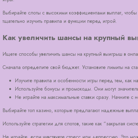
Выбирайте слоты с высокими коэффициентами выплат, чтобы 
тщательно изучить правила и функции перед игрой.
Как увеличить шансы на крупный выи
Ищете способы увеличить шансы на крупный выигрыш в онлай
Сначала определите свой бюджет. Установите лимиты на ста
Изучите правила и особенности игры перед тем, как на
Используйте бонусы и промокоды. Они могут значител
Не играйте на максимальные ставки сразу. Начните с 
Выбирайте топ казино, которые предлагают надежные выплат
Используйте стратегии для слотов, такие как “закрытая сис
Не играйте, если чувствуете стресс или депрессию. Это мо