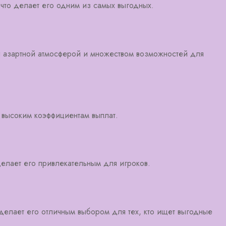
 что делает его одним из самых выгодных.
ей азартной атмосферой и множеством возможностей для
 высоким коэффициентам выплат.
делает его привлекательным для игроков.
 делает его отличным выбором для тех, кто ищет выгодные