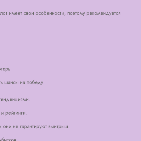
лот имеет свои особенности, поэтому рекомендуется
терь.
ть шансы на победу.
 тенденциями.
 и рейтинги.
ак они не гарантируют выигрыш.
убытков.