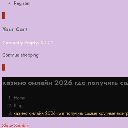
Register
0
Your Cart
Currently Empty:
$
0.00
Continue shopping
0
казино онлайн 2026 где получить 
Home
Blog
казино онлайн 2026 где получить самые крупные выиг
Show Sidebar