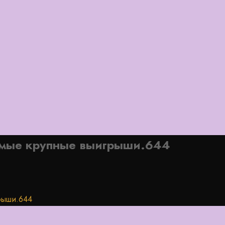
самые крупные выигрыши.644
рыши.644