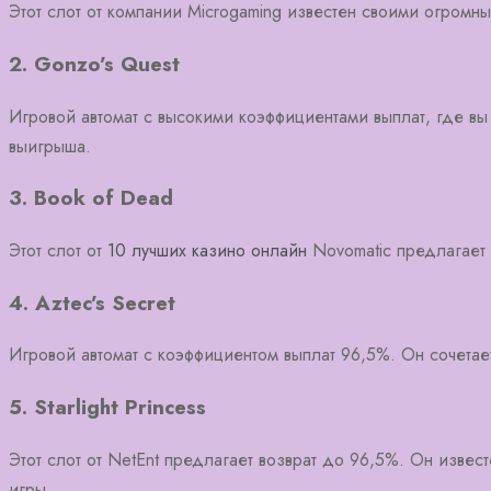
Этот слот от компании Microgaming известен своими огромн
2. Gonzo’s Quest
Игровой автомат с высокими коэффициентами выплат, где вы
выигрыша.
3. Book of Dead
Этот слот от
10 лучших казино онлайн
Novomatic предлагает 
4. Aztec’s Secret
Игровой автомат с коэффициентом выплат 96,5%. Он сочетае
5. Starlight Princess
Этот слот от NetEnt предлагает возврат до 96,5%. Он изве
игры.